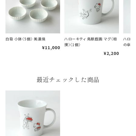
白菊 小鉢〈5個〉 美濃焼
ハローキティ 鳥獣戯画 マグ（相
ハロー
撲）〈1個〉
の傘）〈
¥11,000
婚礼や出産などのギフト
一般的なギフト包装
¥2,200
包装
のし・包装体裁により、紐（ひも）掛けしない場合が
あります。
最近チェックした商品
天掛け包装について
段ボールの上から熨斗紙・包
装紙をかける簡易包装（天掛
け包装）です。