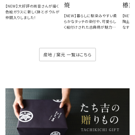
焼
椿窯
【NEW】大好評の尚音さんが描く
色絵ガラスに新しく鉢とボウルが
【NEW】暮らしに馴染みやすい柔
【NE
仲間入りしました！
らかなタッチの染付や、可愛らし
陶土と
く絵付けされた古典柄が魅力の
なす、
徳七窯
のない
産地 / 窯元 一覧はこちら