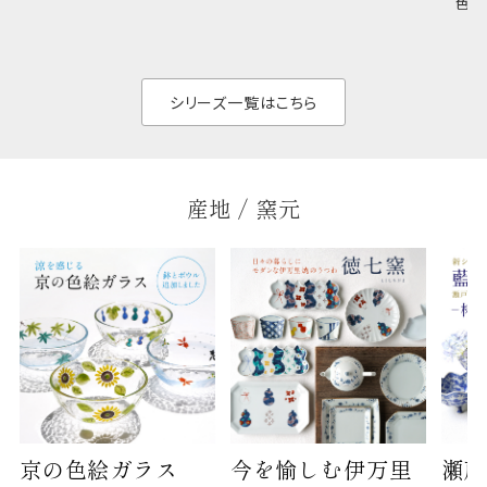
色の
のジャンルを問いま
ら、日常の食卓に馴
ト。
せん。器の重なりがよ
があ
く、すっきりと食器棚
せ、
と染
シリーズ一覧はこちら
産地 / 窯元
京の色絵ガラス
今を愉しむ伊万里
瀬戸