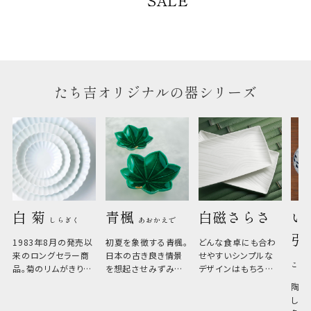
SALE
のしについて
のしについてはこちらをご覧ください
たち吉オリジナルの器シリーズ
白 菊 
青楓 
白磁さらさ
い
しらぎく
あおかえで
引
1983年8月の発売以
初夏を象徴する青楓。
どんな食卓にも合わ
来のロングセラー商
日本の古き良き情景
せやすいシンプルな
こひ
品。菊のリムがきりっ
を想起させみずみず
デザインはもちろん、
と美しい、白い器のた
しい生命力も感じさ
その魅力は薄さと軽
陶器
め料理が映えやすく、
さ。重なりがよくスタ
しい
和食だけでなく料理
イリッシュでありなが