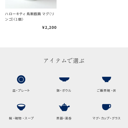
手提袋はお付けできません。
ハローキティ 鳥獣戯画 マグ（リ
ンゴ）〈1個〉
ギフト袋について
¥2,200
包装紙でお包みできない一部
の商品は、ギフト袋にお入れい
たします。
アイテムで選ぶ
手提袋はお付けできません。
手提げ袋について
ご注文時に、ご希望枚数をご記入ください。
皿・プレート
鉢・ボウル
ご飯茶碗 ・丼
A:京名所 袋
サイズ
椀 ・碗物 ・スープ
茶器・湯呑
マグ・カップ・グラス
高さ
32.5cm