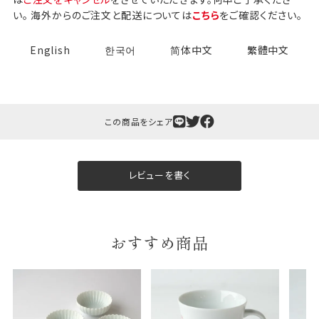
い。 海外からのご注文と配送については
こちら
をご確認ください。
English
한국어
简体中文
繁體中文
この商品をシェア
ギフト包装について
当店でギフト対応の商品をご購入いただきますと、熨
レビューを書く
斗（のし）掛け・ギフト包装・手提げ袋を無料サービス
しております。
包装紙について
おすすめ商品
包装紙は2種類あります。
A.一般的なギフトに使用する包装紙です。
B.婚礼や出産、長寿祝などに使用する包装紙です。
A
B