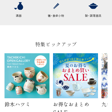
横
22cm
幅
9cm
酒器
箸・食卓小物
鍋・調理器具
B:京名所 袋
サイズ
高さ
40cm
特集ピックアップ
横
30cm
幅
14cm
袋のサイズは当店で最適なものをご用意いたしま
す。
ご提供枚数の上限はご注文商品数となります。
天掛け包装、ギフト袋対応の商品にはおつけでき
ません。
※犬猫時計には、手提袋をお付けできません
鈴木ハツミ
お得なおまとめ
九谷