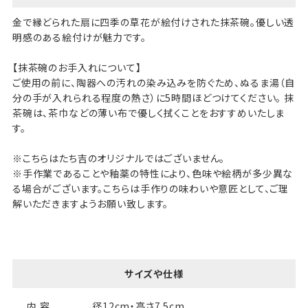
金で縁どられた扇に四季の草花が絵付けされた抹茶碗。優しい透
明感のある絵付けが魅力です。
【抹茶碗のお手入れについて】
ご使用の前に、陶器への汚れの染み込みを防ぐため、ぬるま湯（自
分の手が入れられる程度の熱さ）に5時間ほどつけてください。 抹
茶碗は、茶巾などの薄い布で優しく拭くことをおすすめいたしま
す。
※こちらはたち吉のオリジナルではございません。
※手作業であることや釉薬の特性により、色味や絵柄が多少異な
る場合がございます。こちらは手作りの味わいや意匠として、ご理
解いただきますようお願い致します。
サイズや仕様
内 容
径12cm・高さ7.5cm