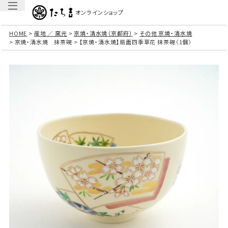
オンラインショップ
HOME
産地 ／ 窯元
京焼・清水焼（京都府）
その他 京焼・清水焼
京焼・清水焼 抹茶碗
【京焼・清水焼】扇面四季草花 抹茶碗〈1個〉