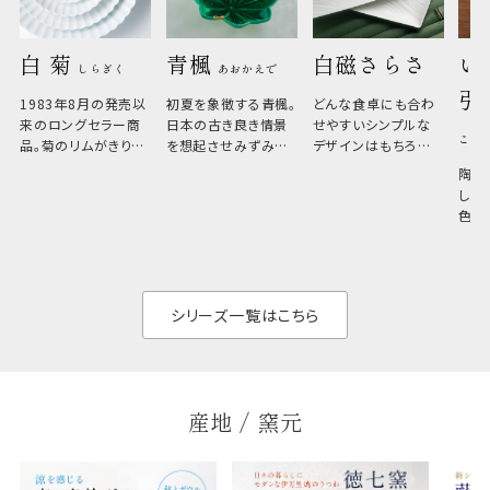
白 菊 
青楓 
白磁さらさ
い
しらぎく
あおかえで
引
1983年8月の発売以
初夏を象徴する青楓。
どんな食卓にも合わ
来のロングセラー商
日本の古き良き情景
せやすいシンプルな
こひ
品。菊のリムがきりっ
を想起させみずみず
デザインはもちろん、
と美しい、白い器のた
しい生命力も感じさ
その魅力は薄さと軽
陶器
め料理が映えやすく、
さ。重なりがよくスタ
しい
和食だけでなく料理
イリッシュでありなが
色の
のジャンルを問いま
ら、日常の食卓に馴
ト。
せん。器の重なりがよ
があ
く、すっきりと食器棚
せ、
と染
シリーズ一覧はこちら
産地 / 窯元