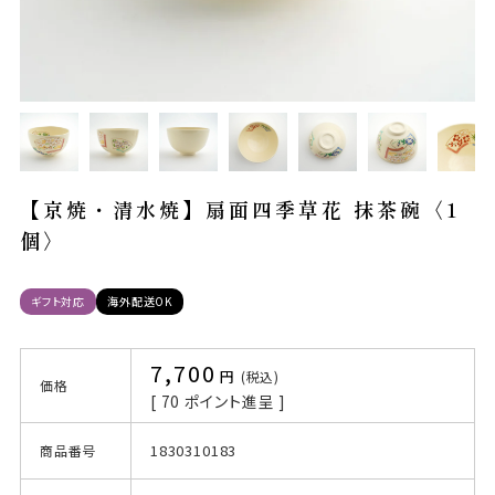
【京焼・清水焼】扇面四季草花 抹茶碗〈1
個〉
ギフト対応
海外配送OK
7,700
税込
価格
[
70
ポイント進呈 ]
1830310183
商品番号