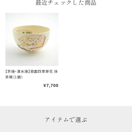
最近チェックした商品
段ボールの上から熨斗紙・包
装紙をかける簡易包装（天掛
け包装）です。
手提袋はお付けできません。
ギフト袋について
包装紙でお包みできない一部
【京焼・清水焼】扇面四季草花 抹
の商品は、ギフト袋にお入れい
茶碗〈1個〉
たします。
¥7,700
手提袋はお付けできません。
手提げ袋について
アイテムで選ぶ
ご注文時に、ご希望枚数をご記入ください。
A:京名所 袋