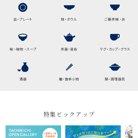
サイズ
皿・プレート
鉢・ボウル
ご飯茶碗 ・丼
高さ
32.5cm
横
22cm
幅
9cm
椀 ・碗物 ・スープ
茶器・湯呑
マグ・カップ・グラス
B:京名所 袋
サイズ
酒器
箸・食卓小物
鍋・調理器具
高さ
40cm
横
30cm
幅
14cm
特集ピックアップ
袋のサイズは当店で最適なものをご用意いたしま
す。
ご提供枚数の上限はご注文商品数となります。