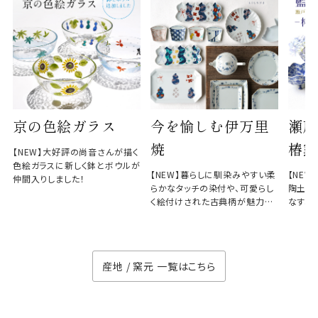
京の色絵ガラス
今を愉しむ伊万里
瀬戸
焼
椿窯
【NEW】大好評の尚音さんが描く
色絵ガラスに新しく鉢とボウルが
【NEW】暮らしに馴染みやすい柔
【NE
仲間入りしました！
らかなタッチの染付や、可愛らし
陶土と
く絵付けされた古典柄が魅力の
なす、
徳七窯
のない
産地 / 窯元 一覧はこちら