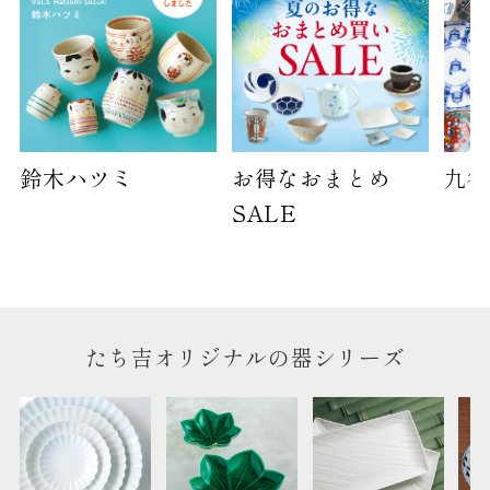
天掛け包装、ギフト袋対応の商品にはおつけでき
ません。
※犬猫時計には、手提袋をお付けできません
のしについて
のしについてはこちらをご覧ください
鈴木ハツミ
お得なおまとめ
九谷
SALE
たち吉オリジナルの器シリーズ