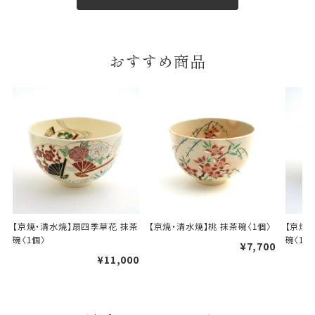
包装紙は2種類あります。
A.一般的なギフトに使用する包装紙です。
B.婚礼や出産、長寿祝などに使用する包装紙です。
おすすめ商品
A
B
婚礼や出産などのギフト
一般的なギフト包装
包装
のし・包装体裁により、紐（ひも）掛けしない場合が
【京焼・清水焼】扇四季草花 抹茶
【京焼・清水焼】桃 抹茶碗〈1個〉
【京焼
碗〈1個〉
碗〈1個
あります。
¥7,700
¥11,000
天掛け包装について