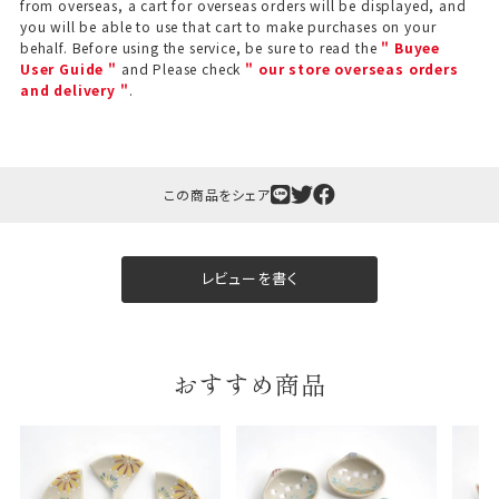
from overseas, a cart for overseas orders will be displayed, and
you will be able to use that cart to make purchases on your
behalf. Before using the service, be sure to read the
" Buyee
User Guide "
and Please check
" our store overseas orders
and delivery "
.
この商品をシェア
ギフト包装について
当店でギフト対応の商品をご購入いただきますと、熨
レビューを書く
斗（のし）掛け・ギフト包装・手提げ袋を無料サービス
しております。
包装紙について
おすすめ商品
包装紙は2種類あります。
A.一般的なギフトに使用する包装紙です。
B.婚礼や出産、長寿祝などに使用する包装紙です。
A
B