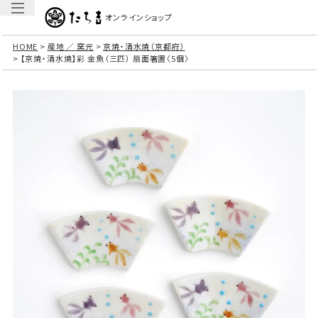
オンラインショップ
HOME
産地 ／ 窯元
京焼・清水焼（京都府）
【京焼・清水焼】彩 金魚（三匹） 扇面箸置〈5個〉