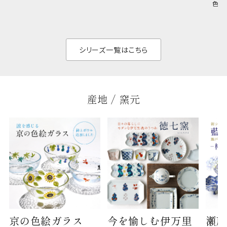
色の
のジャンルを問いま
ら、日常の食卓に馴
ト。
せん。器の重なりがよ
があ
く、すっきりと食器棚
せ、
と染
シリーズ一覧はこちら
産地 / 窯元
京の色絵ガラス
今を愉しむ伊万里
瀬戸