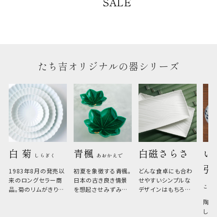
SALE
のしについて
のしについてはこちらをご覧ください
たち吉オリジナルの器シリーズ
白 菊 
青楓 
白磁さらさ
い
しらぎく
あおかえで
引
1983年8月の発売以
初夏を象徴する青楓。
どんな食卓にも合わ
来のロングセラー商
日本の古き良き情景
せやすいシンプルな
こひ
品。菊のリムがきりっ
を想起させみずみず
デザインはもちろん、
と美しい、白い器のた
しい生命力も感じさ
その魅力は薄さと軽
陶器
め料理が映えやすく、
さ。重なりがよくスタ
しい
和食だけでなく料理
イリッシュでありなが