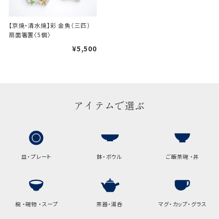
手提袋はお付けできません。
【京焼・清水焼】彩 金魚（三匹） 
ギフト袋について
扇面箸置〈5個〉
¥5,500
包装紙でお包みできない一部
の商品は、ギフト袋にお入れい
たします。
アイテムで選ぶ
手提袋はお付けできません。
手提げ袋について
ご注文時に、ご希望枚数をご記入ください。
皿・プレート
鉢・ボウル
ご飯茶碗 ・丼
A:京名所 袋
サイズ
椀 ・碗物 ・スープ
茶器・湯呑
マグ・カップ・グラス
高さ
32.5cm