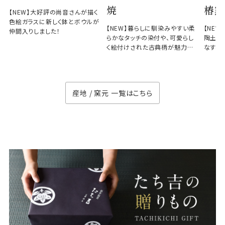
焼
椿窯
【NEW】大好評の尚音さんが描く
色絵ガラスに新しく鉢とボウルが
【NEW】暮らしに馴染みやすい柔
【NE
仲間入りしました！
らかなタッチの染付や、可愛らし
陶土と
く絵付けされた古典柄が魅力の
なす、
徳七窯
のない
産地 / 窯元 一覧はこちら