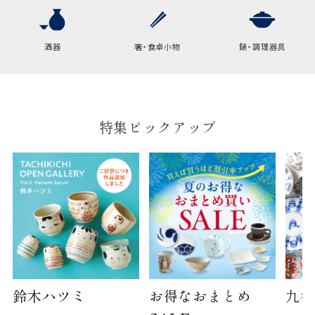
横
22cm
幅
9cm
酒器
箸・食卓小物
鍋・調理器具
B:京名所 袋
サイズ
高さ
40cm
特集ピックアップ
横
30cm
幅
14cm
袋のサイズは当店で最適なものをご用意いたしま
す。
ご提供枚数の上限はご注文商品数となります。
天掛け包装、ギフト袋対応の商品にはおつけでき
ません。
※犬猫時計には、手提袋をお付けできません
鈴木ハツミ
お得なおまとめ
九谷