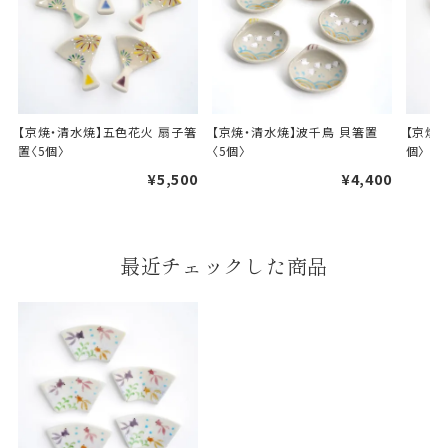
【京焼・清水焼】五色花火 扇子箸
【京焼・清水焼】波千鳥 貝箸置
【京焼・
置〈5個〉
〈5個〉
個〉
婚礼や出産などのギフト
一般的なギフト包装
¥5,500
¥4,400
包装
のし・包装体裁により、紐（ひも）掛けしない場合が
あります。
最近チェックした商品
天掛け包装について
段ボールの上から熨斗紙・包
装紙をかける簡易包装（天掛
け包装）です。