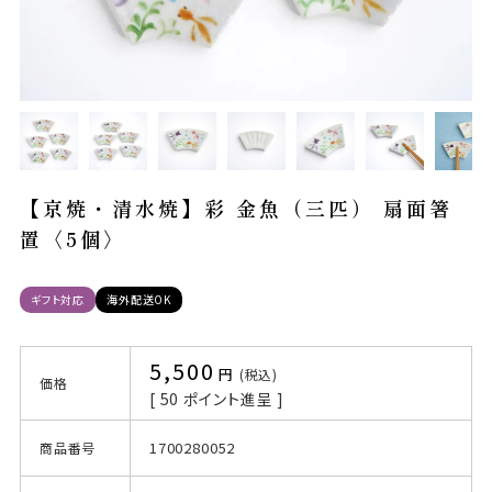
【京焼・清水焼】彩 金魚（三匹） 扇面箸
置〈5個〉
ギフト対応
海外配送OK
5,500
税込
価格
[
50
ポイント進呈 ]
1700280052
商品番号