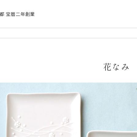
| 京都 宝暦二年創業
花なみ