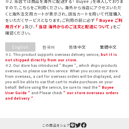
※2. 当店では商品を海外に配送する「 Buyee 」を導入しておりま
すので、こちらをご利用ください。 海外から当店にアクセスいただ
くと海外注文用カートが表示され、該当カートを用いて代理購入
をいただくサービスとなります。ご利用の前に必ず
「 Buyee ご利
用ガイド 」
及び、
「 当店 海外からのご注文と配送について 」
をご
確認ください。
English
한국어
简体中文
繁體中文
※1. This product supports overseas delivery service,
but it is
not shipped directly from our store.
※2. Our store has introduced " Buyee ", which ships products
overseas, so please use this service. When you access our store
from overseas, a cart for overseas orders will be displayed, and
you will be able to use that cart to make purchases on your
behalf. Before using the service, be sure to read the
" Buyee
ギフト包装について
User Guide "
and Please check
" our store overseas orders
and delivery "
.
当店でギフト対応の商品をご購入いただきますと、熨
斗（のし）掛け・ギフト包装・手提げ袋を無料サービス
しております。
この商品をシェア