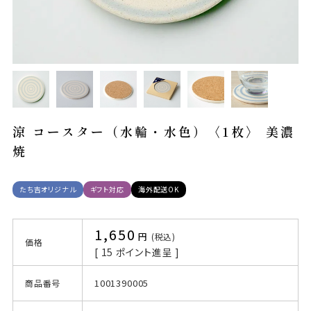
涼 コースター（水輪・水色）〈1枚〉 美濃
焼
たち吉オリジナル
ギフト対応
海外配送OK
1,650
税込
価格
[
15
ポイント進呈 ]
1001390005
商品番号