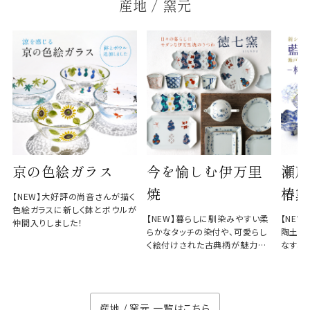
産地 / 窯元
京の色絵ガラス
今を愉しむ伊万里
瀬戸
焼
椿窯
【NEW】大好評の尚音さんが描く
色絵ガラスに新しく鉢とボウルが
【NEW】暮らしに馴染みやすい柔
【NE
仲間入りしました！
らかなタッチの染付や、可愛らし
陶土と
く絵付けされた古典柄が魅力の
なす、
徳七窯
のない
産地 / 窯元 一覧はこちら