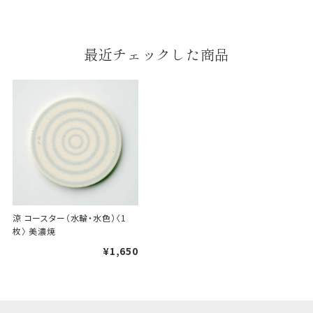
段ボールの上から熨斗紙・包
装紙をかける簡易包装（天掛
最近チェックした商品
け包装）です。
手提袋はお付けできません。
ギフト袋について
包装紙でお包みできない一部
の商品は、ギフト袋にお入れい
たします。
涼 コースター（水輪・水色）〈1
枚〉 美濃焼
¥1,650
手提袋はお付けできません。
手提げ袋について