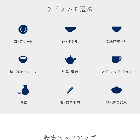
ご注文時に、ご希望枚数をご記入ください。
アイテムで選ぶ
A:京名所 袋
サイズ
高さ
32.5cm
皿・プレート
鉢・ボウル
ご飯茶碗 ・丼
横
22cm
幅
9cm
B:京名所 袋
椀 ・碗物 ・スープ
茶器・湯呑
マグ・カップ・グラス
サイズ
高さ
40cm
酒器
箸・食卓小物
鍋・調理器具
横
30cm
幅
14cm
袋のサイズは当店で最適なものをご用意いたしま
特集ピックアップ
す。