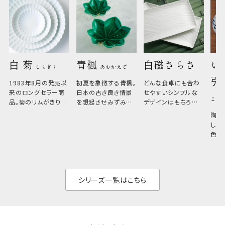
白 菊 
青楓 
白磁さらさ
い
しらぎく
あおかえで
引
1983年8月の発売以
初夏を象徴する青楓。
どんな食卓にも合わ
来のロングセラー商
日本の古き良き情景
せやすいシンプルな
こひ
品。菊のリムがきりっ
を想起させみずみず
デザインはもちろん、
と美しい、白い器のた
しい生命力も感じさ
その魅力は薄さと軽
陶器
め料理が映えやすく、
さ。重なりがよくスタ
しい
和食だけでなく料理
イリッシュでありなが
色の
のジャンルを問いま
ら、日常の食卓に馴
ト。
せん。器の重なりがよ
があ
く、すっきりと食器棚
せ、
と染
シリーズ一覧はこちら