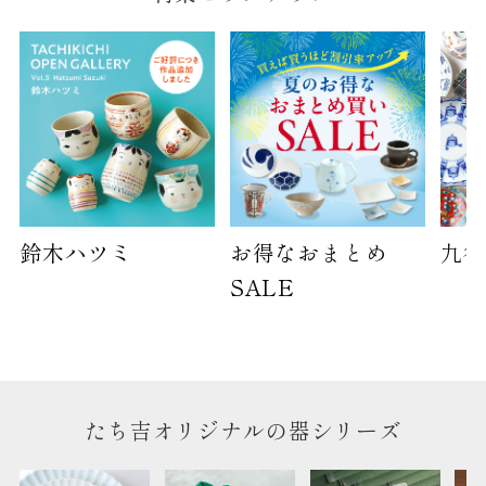
ご提供枚数の上限はご注文商品数となります。
天掛け包装、ギフト袋対応の商品にはおつけでき
ません。
※犬猫時計には、手提袋をお付けできません
のしについて
のしについてはこちらをご覧ください
鈴木ハツミ
お得なおまとめ
九谷
SALE
たち吉オリジナルの器シリーズ