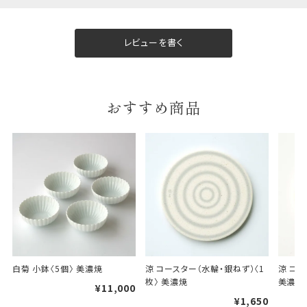
包装紙について
包装紙は2種類あります。
レビューを書く
A.一般的なギフトに使用する包装紙です。
B.婚礼や出産、長寿祝などに使用する包装紙です。
A
B
おすすめ商品
婚礼や出産などのギフト
一般的なギフト包装
包装
のし・包装体裁により、紐（ひも）掛けしない場合が
あります。
白菊 小鉢〈5個〉 美濃焼
涼 コースター（水輪・銀ねず）〈1
涼 コー
枚〉 美濃焼
美濃焼
¥11,000
天掛け包装について
¥1,650