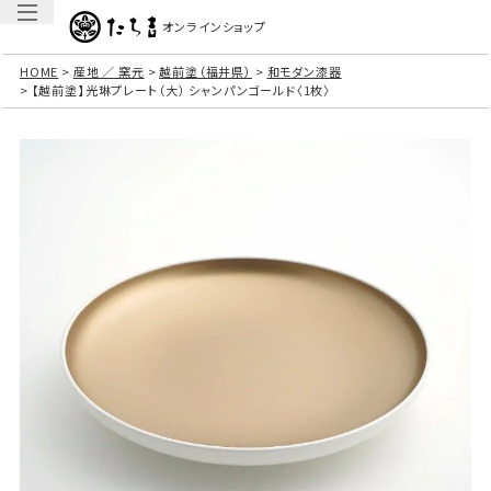
オンラインショップ
HOME
産地 ／ 窯元
越前塗（福井県）
和モダン漆器
【越前塗】光琳プレート（大） シャンパンゴールド〈1枚〉