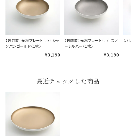
【越前塗】光琳プレート（小） シャ
【越前塗】光琳プレート（小） スノ
【ハレク
ンパンゴールド〈1枚〉
ーシルバー〈1枚〉
¥3,190
¥3,190
最近チェックした商品