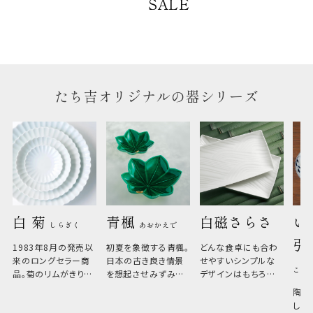
SALE
たち吉オリジナルの器シリーズ
白 菊 
青楓 
白磁さらさ
い
しらぎく
あおかえで
引
1983年8月の発売以
初夏を象徴する青楓。
どんな食卓にも合わ
来のロングセラー商
日本の古き良き情景
せやすいシンプルな
こひ
品。菊のリムがきりっ
を想起させみずみず
デザインはもちろん、
と美しい、白い器のた
しい生命力も感じさ
その魅力は薄さと軽
陶器
め料理が映えやすく、
さ。重なりがよくスタ
しい