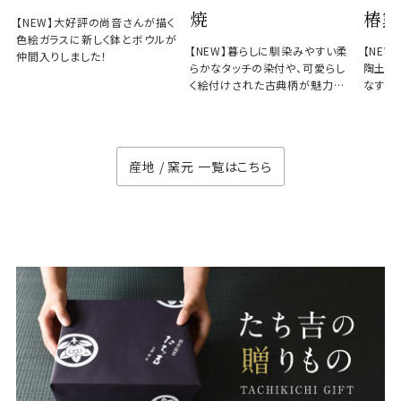
焼
椿窯
【NEW】大好評の尚音さんが描く
色絵ガラスに新しく鉢とボウルが
【NEW】暮らしに馴染みやすい柔
【NE
仲間入りしました！
らかなタッチの染付や、可愛らし
陶土と
く絵付けされた古典柄が魅力の
なす、
徳七窯
のない
産地 / 窯元 一覧はこちら