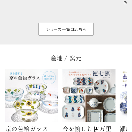
和食だけでなく料理
イリッシュでありなが
色の
のジャンルを問いま
ら、日常の食卓に馴
ト。
せん。器の重なりがよ
があ
く、すっきりと食器棚
せ、
と染
シリーズ一覧はこちら
産地 / 窯元
京の色絵ガラス
今を愉しむ伊万里
瀬戸