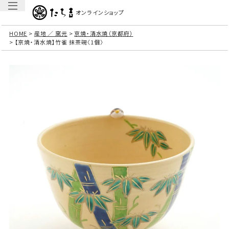
オンラインショップ
HOME
産地 ／ 窯元
京焼・清水焼（京都府）
【京焼・清水焼】竹雀 抹茶碗〈1個〉