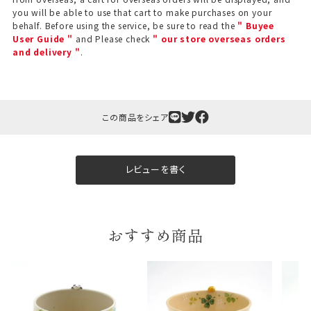
you will be able to use that cart to make purchases on your
behalf. Before using the service, be sure to read the
" Buyee
User Guide "
and Please check
" our store overseas orders
and delivery "
.
この商品をシェア
ギフト包装について
当店でギフト対応の商品をご購入いただきますと、熨
レビューを書く
斗（のし）掛け・ギフト包装・手提げ袋を無料サービス
しております。
包装紙について
おすすめ商品
包装紙は2種類あります。
A.一般的なギフトに使用する包装紙です。
B.婚礼や出産、長寿祝などに使用する包装紙です。
A
B