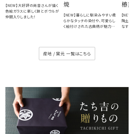
焼
椿窯
【NEW】大好評の尚音さんが描く
色絵ガラスに新しく鉢とボウルが
【NEW】暮らしに馴染みやすい柔
【NE
仲間入りしました！
らかなタッチの染付や、可愛らし
陶土と
く絵付けされた古典柄が魅力の
なす、
徳七窯
のない
産地 / 窯元 一覧はこちら