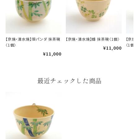
【京焼・清水焼】笹パンダ 抹茶碗
【京焼・清水焼】蜂 抹茶碗〈1個〉
【京焼
〈1個〉
〈1個〉
¥11,000
婚礼や出産などのギフト
一般的なギフト包装
¥11,000
包装
のし・包装体裁により、紐（ひも）掛けしない場合が
あります。
最近チェックした商品
天掛け包装について
段ボールの上から熨斗紙・包
装紙をかける簡易包装（天掛
け包装）です。