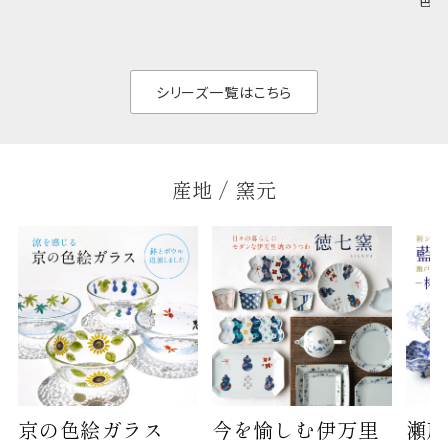
色の
のジャンルを問いま
ら、日常の食卓に馴
ト。
せん。器の重なりがよ
があ
く、すっきりと食器棚
せ、
と染
シリーズ一覧はこちら
産地 / 窯元
京の色絵ガラス
今を愉しむ伊万里
瀬戸