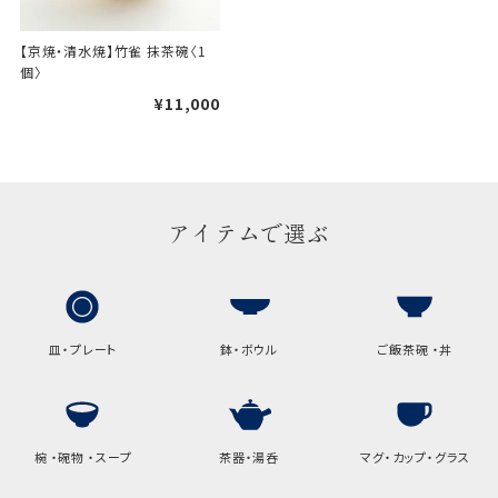
手提袋はお付けできません。
【京焼・清水焼】竹雀 抹茶碗〈1
個〉
ギフト袋について
¥11,000
包装紙でお包みできない一部
の商品は、ギフト袋にお入れい
たします。
アイテムで選ぶ
手提袋はお付けできません。
手提げ袋について
ご注文時に、ご希望枚数をご記入ください。
皿・プレート
鉢・ボウル
ご飯茶碗 ・丼
A:京名所 袋
サイズ
椀 ・碗物 ・スープ
茶器・湯呑
マグ・カップ・グラス
高さ
32.5cm