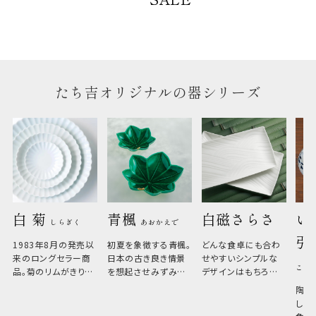
のしについて
のしについてはこちらをご覧ください
たち吉オリジナルの器シリーズ
白 菊 
青楓 
白磁さらさ
い
しらぎく
あおかえで
引
1983年8月の発売以
初夏を象徴する青楓。
どんな食卓にも合わ
来のロングセラー商
日本の古き良き情景
せやすいシンプルな
こひ
品。菊のリムがきりっ
を想起させみずみず
デザインはもちろん、
と美しい、白い器のた
しい生命力も感じさ
その魅力は薄さと軽
陶器
め料理が映えやすく、
さ。重なりがよくスタ
しい
和食だけでなく料理
イリッシュでありなが