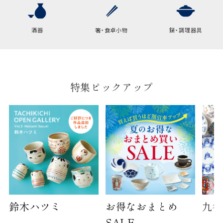
横
22cm
幅
9cm
酒器
箸・食卓小物
鍋・調理器具
B:京名所 袋
サイズ
高さ
40cm
特集ピックアップ
横
30cm
幅
14cm
袋のサイズは当店で最適なものをご用意いたしま
す。
ご提供枚数の上限はご注文商品数となります。
天掛け包装、ギフト袋対応の商品にはおつけでき
ません。
※犬猫時計には、手提袋をお付けできません
鈴木ハツミ
お得なおまとめ
九谷
SALE