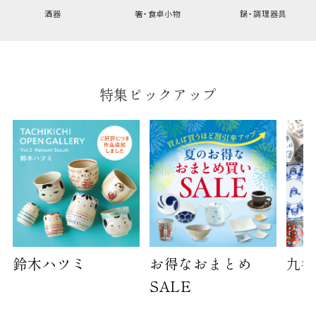
幅
9cm
酒器
箸・食卓小物
鍋・調理器具
B:京名所 袋
サイズ
特集ピックアップ
高さ
40cm
横
30cm
幅
14cm
袋のサイズは当店で最適なものをご用意いたしま
す。
ご提供枚数の上限はご注文商品数となります。
天掛け包装、ギフト袋対応の商品にはおつけでき
ません。
鈴木ハツミ
お得なおまとめ
九谷
※犬猫時計には、手提袋をお付けできません
SALE
のしについて