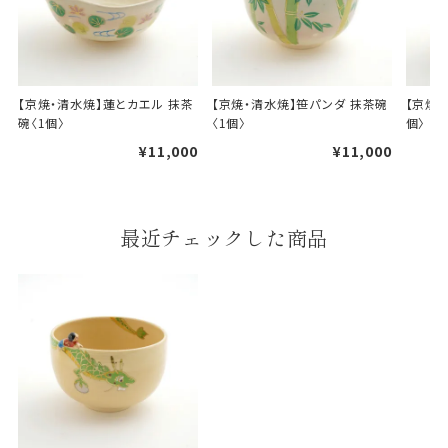
【京焼・清水焼】蓮とカエル 抹茶
【京焼・清水焼】笹パンダ 抹茶碗
【京焼・
碗〈1個〉
〈1個〉
個〉
婚礼や出産などのギフト
一般的なギフト包装
¥11,000
¥11,000
包装
のし・包装体裁により、紐（ひも）掛けしない場合が
あります。
最近チェックした商品
天掛け包装について
段ボールの上から熨斗紙・包
装紙をかける簡易包装（天掛
け包装）です。
手提袋はお付けできません。