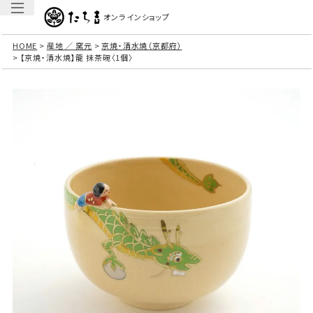
オンラインショップ
HOME
産地 ／ 窯元
京焼・清水焼（京都府）
【京焼・清水焼】龍 抹茶碗〈1個〉