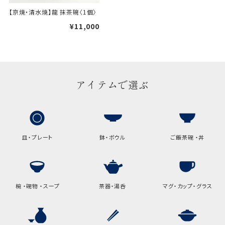
【京焼・清水焼】龍 抹茶碗〈1個〉
ギフト袋について
¥11,000
包装紙でお包みできない一部
の商品は、ギフト袋にお入れい
たします。
アイテムで選ぶ
手提袋はお付けできません。
手提げ袋について
皿・プレート
鉢・ボウル
ご飯茶碗 ・丼
ご注文時に、ご希望枚数をご記入ください。
A:京名所 袋
サイズ
椀 ・碗物 ・スープ
茶器・湯呑
マグ・カップ・グラス
高さ
32.5cm
横
22cm