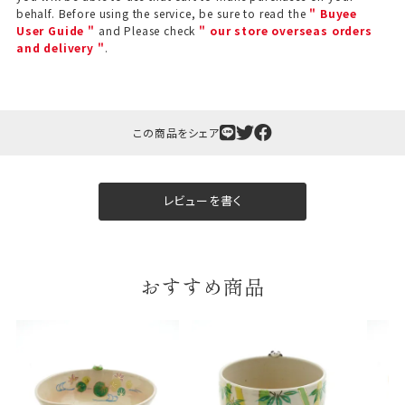
behalf. Before using the service, be sure to read the
" Buyee
User Guide "
and Please check
" our store overseas orders
and delivery "
.
この商品をシェア
ギフト包装について
当店でギフト対応の商品をご購入いただきますと、熨
レビューを書く
斗（のし）掛け・ギフト包装・手提げ袋を無料サービス
しております。
包装紙について
おすすめ商品
包装紙は2種類あります。
A.一般的なギフトに使用する包装紙です。
B.婚礼や出産、長寿祝などに使用する包装紙です。
A
B