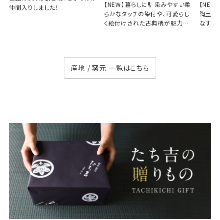
【NEW】暮らしに馴染みやすい柔
【NE
仲間入りしました！
らかなタッチの染付や、可愛らし
陶土と
く絵付けされた古典柄が魅力の
なす、
徳七窯
のない
産地 / 窯元 一覧はこちら