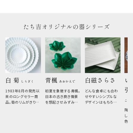
のしについてはこちらをご覧ください
たち吉オリジナルの器シリーズ
白 菊 
青楓 
白磁さらさ
い
しらぎく
あおかえで
引
1983年8月の発売以
初夏を象徴する青楓。
どんな食卓にも合わ
来のロングセラー商
日本の古き良き情景
せやすいシンプルな
こひ
品。菊のリムがきりっ
を想起させみずみず
デザインはもちろん、
と美しい、白い器のた
しい生命力も感じさ
その魅力は薄さと軽
陶器
め料理が映えやすく、
さ。重なりがよくスタ
しい
和食だけでなく料理
イリッシュでありなが
色の
のジャンルを問いま
ら、日常の食卓に馴
ト。
せん。器の重なりがよ
があ