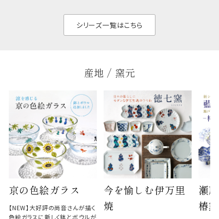
く、すっきりと食器棚
せ、
と染
シリーズ一覧はこちら
産地 / 窯元
京の色絵ガラス
今を愉しむ伊万里
瀬戸
焼
椿窯
【NEW】大好評の尚音さんが描く
色絵ガラスに新しく鉢とボウルが