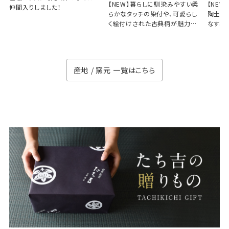
【NEW】暮らしに馴染みやすい柔
【NE
仲間入りしました！
らかなタッチの染付や、可愛らし
陶土と
く絵付けされた古典柄が魅力の
なす、
徳七窯
のない
産地 / 窯元 一覧はこちら