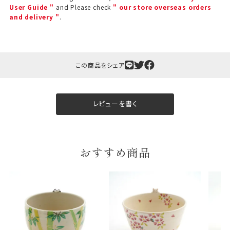
User Guide "
and Please check
" our store overseas orders
and delivery "
.
この商品をシェア
ギフト包装について
レビューを書く
当店でギフト対応の商品をご購入いただきますと、熨
斗（のし）掛け・ギフト包装・手提げ袋を無料サービス
しております。
おすすめ商品
包装紙について
包装紙は2種類あります。
A.一般的なギフトに使用する包装紙です。
B.婚礼や出産、長寿祝などに使用する包装紙です。
A
B