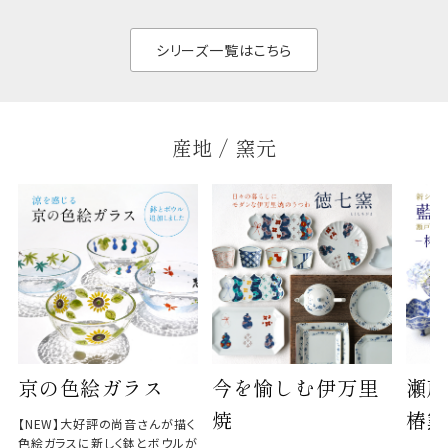
く、すっきりと食器棚
せ、
と染
シリーズ一覧はこちら
産地 / 窯元
京の色絵ガラス
今を愉しむ伊万里
瀬戸
焼
椿窯
【NEW】大好評の尚音さんが描く
色絵ガラスに新しく鉢とボウルが