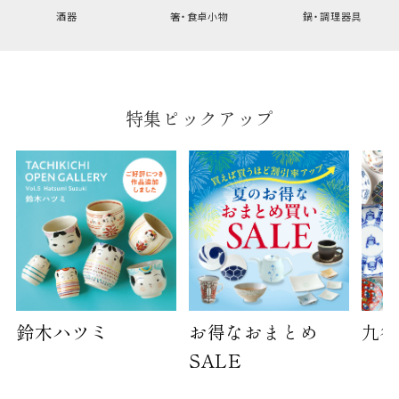
幅
9cm
酒器
箸・食卓小物
鍋・調理器具
B:京名所 袋
サイズ
特集ピックアップ
高さ
40cm
横
30cm
幅
14cm
袋のサイズは当店で最適なものをご用意いたしま
す。
ご提供枚数の上限はご注文商品数となります。
天掛け包装、ギフト袋対応の商品にはおつけでき
ません。
鈴木ハツミ
お得なおまとめ
九谷
※犬猫時計には、手提袋をお付けできません
SALE
のしについて