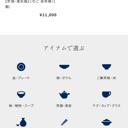
【京焼・清水焼】いちご 抹茶碗〈1
個〉
ギフト袋について
¥11,000
包装紙でお包みできない一部
の商品は、ギフト袋にお入れい
たします。
アイテムで選ぶ
手提袋はお付けできません。
手提げ袋について
皿・プレート
鉢・ボウル
ご飯茶碗 ・丼
ご注文時に、ご希望枚数をご記入ください。
A:京名所 袋
サイズ
椀 ・碗物 ・スープ
茶器・湯呑
マグ・カップ・グラス
高さ
32.5cm
横
22cm