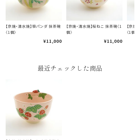
【京焼・清水焼】笹パンダ 抹茶碗
【京焼・清水焼】桜ねこ 抹茶碗〈1
【京焼
〈1個〉
個〉
〈1個〉
¥11,000
¥11,000
婚礼や出産などのギフト
一般的なギフト包装
包装
のし・包装体裁により、紐（ひも）掛けしない場合が
最近チェックした商品
あります。
天掛け包装について
段ボールの上から熨斗紙・包
装紙をかける簡易包装（天掛
け包装）です。
手提袋はお付けできません。