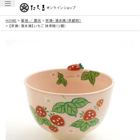
オンラインショップ
HOME
産地 ／ 窯元
京焼・清水焼（京都府）
【京焼・清水焼】いちご 抹茶碗〈1個〉