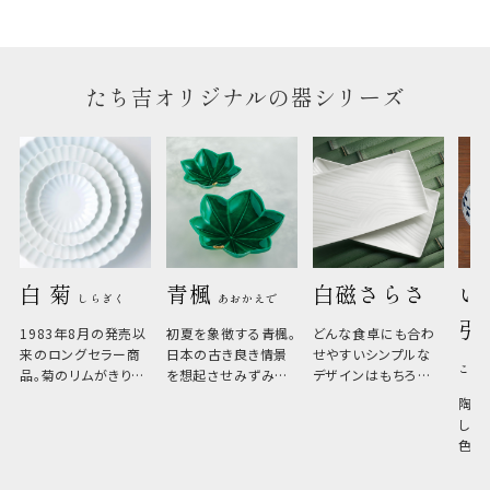
のしについてはこちらをご覧ください
たち吉オリジナルの器シリーズ
白 菊 
青楓 
白磁さらさ
い
しらぎく
あおかえで
引
1983年8月の発売以
初夏を象徴する青楓。
どんな食卓にも合わ
来のロングセラー商
日本の古き良き情景
せやすいシンプルな
こひ
品。菊のリムがきりっ
を想起させみずみず
デザインはもちろん、
と美しい、白い器のた
しい生命力も感じさ
その魅力は薄さと軽
陶器
め料理が映えやすく、
さ。重なりがよくスタ
しい
和食だけでなく料理
イリッシュでありなが
色の
のジャンルを問いま
ら、日常の食卓に馴
ト。
せん。器の重なりがよ
があ