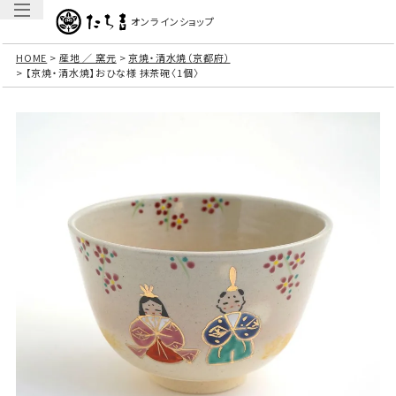
オンラインショップ
HOME
産地 ／ 窯元
京焼・清水焼（京都府）
【京焼・清水焼】おひな様 抹茶碗〈1個〉