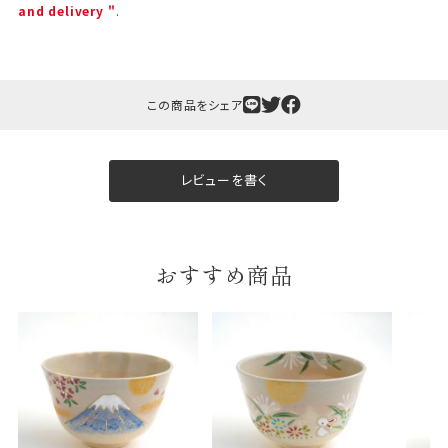
and delivery "
.
この商品をシェア
ギフト包装について
レビューを書く
当店でギフト対応の商品をご購入いただきますと、熨
斗（のし）掛け・ギフト包装・手提げ袋を無料サービス
しております。
おすすめ商品
包装紙について
包装紙は2種類あります。
A.一般的なギフトに使用する包装紙です。
B.婚礼や出産、長寿祝などに使用する包装紙です。
A
B