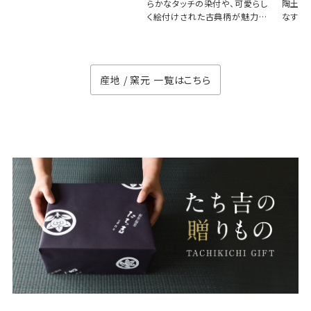
らかなタッチの染付や、可愛らし
陶土と
く絵付けされた古典柄が魅力の
なす、
徳七窯
のない
産地 / 窯元 一覧はこちら