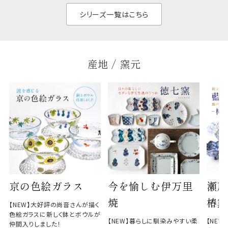
と染
シリーズ一覧はこちら
産地 / 窯元
京の色絵ガラス
今を愉しむ伊万里
瀬戸
焼
椿窯
【NEW】大好評の尚音さんが描く
色絵ガラスに新しく鉢とボウルが
【NEW】暮らしに馴染みやすい柔
【NE
仲間入りしました！