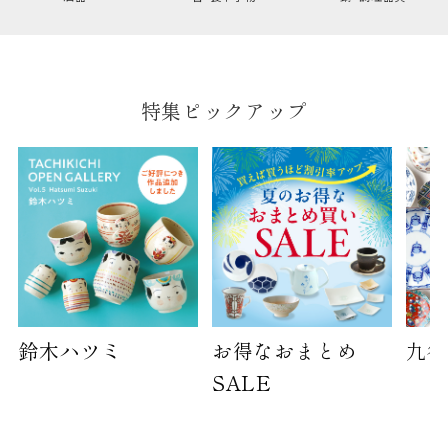
幅
9cm
B:京名所 袋
サイズ
特集ピックアップ
高さ
40cm
横
30cm
幅
14cm
袋のサイズは当店で最適なものをご用意いたしま
す。
ご提供枚数の上限はご注文商品数となります。
天掛け包装、ギフト袋対応の商品にはおつけでき
ません。
鈴木ハツミ
お得なおまとめ
九谷
※犬猫時計には、手提袋をお付けできません
SALE
のしについて