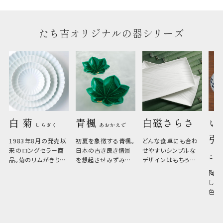
のしについてはこちらをご覧ください
たち吉オリジナルの器シリーズ
白 菊 
青楓 
白磁さらさ
い
しらぎく
あおかえで
引
1983年8月の発売以
初夏を象徴する青楓。
どんな食卓にも合わ
来のロングセラー商
日本の古き良き情景
せやすいシンプルな
こひ
品。菊のリムがきりっ
を想起させみずみず
デザインはもちろん、
と美しい、白い器のた
しい生命力も感じさ
その魅力は薄さと軽
陶器
め料理が映えやすく、
さ。重なりがよくスタ
しい
和食だけでなく料理
イリッシュでありなが
色の
のジャンルを問いま
ら、日常の食卓に馴
ト。
せん。器の重なりがよ
があ
く、すっきりと食器棚
せ、