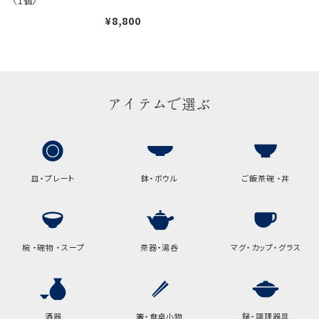
〈1個〉
¥8,800
ギフト袋について
包装紙でお包みできない一部
の商品は、ギフト袋にお入れい
たします。
アイテムで選ぶ
手提袋はお付けできません。
手提げ袋について
皿・プレート
鉢・ボウル
ご飯茶碗 ・丼
ご注文時に、ご希望枚数をご記入ください。
A:京名所 袋
椀 ・碗物 ・スープ
茶器・湯呑
マグ・カップ・グラス
サイズ
高さ
32.5cm
横
22cm
酒器
箸・食卓小物
鍋・調理器具