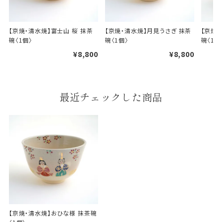
【京焼・清水焼】富士山 桜 抹茶
【京焼・清水焼】月見うさぎ 抹茶
【京焼
碗〈1個〉
碗〈1個〉
碗〈1個
¥8,800
¥8,800
婚礼や出産などのギフト
一般的なギフト包装
包装
最近チェックした商品
のし・包装体裁により、紐（ひも）掛けしない場合が
あります。
天掛け包装について
段ボールの上から熨斗紙・包
装紙をかける簡易包装（天掛
け包装）です。
手提袋はお付けできません。
【京焼・清水焼】おひな様 抹茶碗