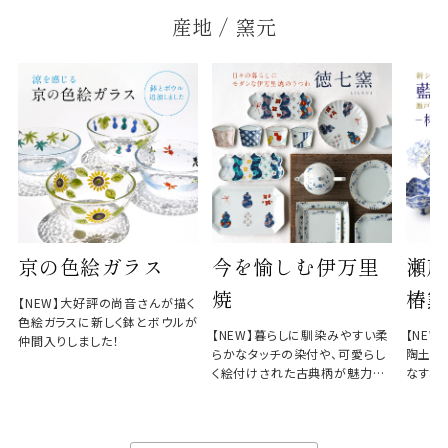
産地 / 窯元
京の色絵ガラス
今を愉しむ伊万里
瀬戸
焼
椿窯
【NEW】大好評の尚音さんが描く
色絵ガラスに新しく鉢とボウルが
【NEW】暮らしに馴染みやすい柔
【NE
仲間入りしました！
らかなタッチの染付や、可愛らし
陶土と
く絵付けされた古典柄が魅力の
なす、
徳七窯
のない