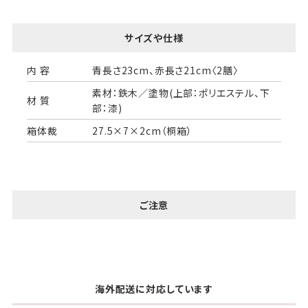
サイズや仕様
内 容
青長さ23cm、赤長さ21cm〈2膳〉
素材：鉄木／塗物(上部：ポリエステル、下
材 質
部：漆)
箱体裁
27.5×7×2cm（桐箱）
ご注意
海外配送に対応しています