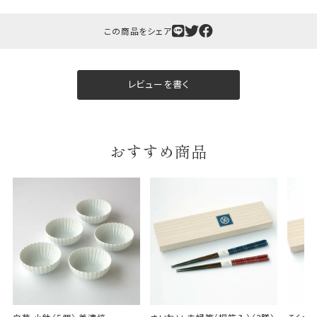
この商品をシェア
ギフト包装について
レビューを書く
当店でギフト対応の商品をご購入いただきますと、熨
斗（のし）掛け・ギフト包装・手提げ袋を無料サービス
しております。
おすすめ商品
包装紙について
包装紙は2種類あります。
A.一般的なギフトに使用する包装紙です。
B.婚礼や出産、長寿祝などに使用する包装紙です。
A
B