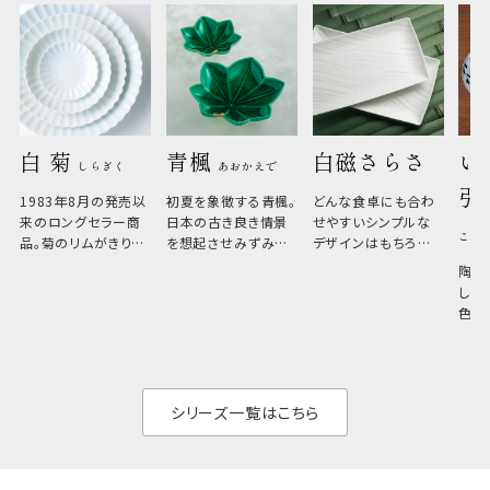
白 菊 
青楓 
白磁さらさ
い
しらぎく
あおかえで
引
1983年8月の発売以
初夏を象徴する青楓。
どんな食卓にも合わ
来のロングセラー商
日本の古き良き情景
せやすいシンプルな
こひ
品。菊のリムがきりっ
を想起させみずみず
デザインはもちろん、
と美しい、白い器のた
しい生命力も感じさ
その魅力は薄さと軽
陶器
め料理が映えやすく、
さ。重なりがよくスタ
しい
和食だけでなく料理
イリッシュでありなが
色の
のジャンルを問いま
ら、日常の食卓に馴
ト。
せん。器の重なりがよ
があ
く、すっきりと食器棚
せ、
と染
シリーズ一覧はこちら