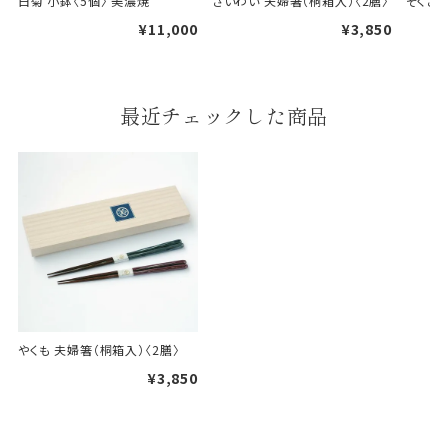
白菊 小鉢〈5個〉 美濃焼
さいわい 夫婦箸（桐箱入）〈2膳〉
そくさい
¥11,000
¥3,850
婚礼や出産などのギフト
一般的なギフト包装
包装
最近チェックした商品
のし・包装体裁により、紐（ひも）掛けしない場合が
あります。
天掛け包装について
段ボールの上から熨斗紙・包
装紙をかける簡易包装（天掛
け包装）です。
やくも 夫婦箸（桐箱入）〈2膳〉
¥3,850
手提袋はお付けできません。
ギフト袋について