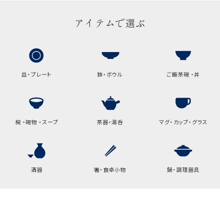
アイテムで選ぶ
包装紙でお包みできない一部
の商品は、ギフト袋にお入れい
たします。
手提袋はお付けできません。
皿・プレート
鉢・ボウル
ご飯茶碗 ・丼
手提げ袋について
ご注文時に、ご希望枚数をご記入ください。
椀 ・碗物 ・スープ
茶器・湯呑
マグ・カップ・グラス
A:京名所 袋
サイズ
高さ
32.5cm
酒器
箸・食卓小物
鍋・調理器具
横
22cm
幅
9cm