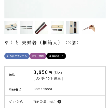
やくも 夫婦箸（桐箱入）〈2膳〉
たち吉オリジナル
ギフト対応
海外配送OK
3,850
税込
価格
[
35
ポイント進呈 ]
1001130001
商品番号
ギフト対応
可能（包装 / のし）