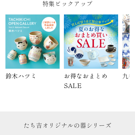
特集ピックアップ
B:京名所 袋
サイズ
高さ
40cm
横
30cm
幅
14cm
袋のサイズは当店で最適なものをご用意いたしま
す。
鈴木ハツミ
お得なおまとめ
九谷
ご提供枚数の上限はご注文商品数となります。
天掛け包装、ギフト袋対応の商品にはおつけでき
SALE
ません。
※犬猫時計には、手提袋をお付けできません
のしについて
たち吉オリジナルの器シリーズ
のしについてはこちらをご覧ください