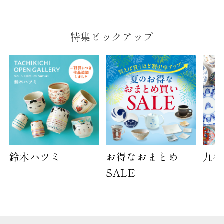
袋のサイズは当店で最適なものをご用意いたしま
す。
ご提供枚数の上限はご注文商品数となります。
特集ピックアップ
天掛け包装、ギフト袋対応の商品にはおつけでき
ません。
※犬猫時計には、手提袋をお付けできません
のしについて
のしについてはこちらをご覧ください
鈴木ハツミ
お得なおまとめ
九谷
SALE