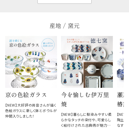
産地 / 窯元
京の色絵ガラス
今を愉しむ伊万里
瀬戸
焼
椿窯
【NEW】大好評の尚音さんが描く
色絵ガラスに新しく鉢とボウルが
【NEW】暮らしに馴染みやすい柔
【NE
仲間入りしました！
らかなタッチの染付や、可愛らし
陶土と
く絵付けされた古典柄が魅力の
なす、