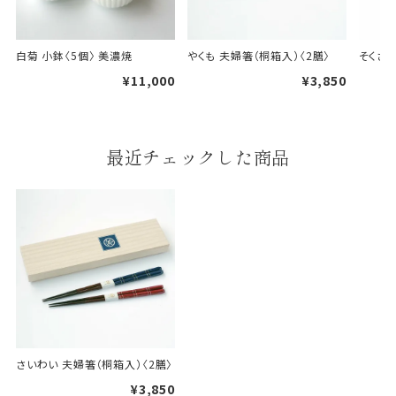
天掛け包装について
白菊 小鉢〈5個〉 美濃焼
やくも 夫婦箸（桐箱入）〈2膳〉
そくさい
段ボールの上から熨斗紙・包
¥11,000
¥3,850
装紙をかける簡易包装（天掛
け包装）です。
最近チェックした商品
手提袋はお付けできません。
ギフト袋について
包装紙でお包みできない一部
の商品は、ギフト袋にお入れい
たします。
手提袋はお付けできません。
さいわい 夫婦箸（桐箱入）〈2膳〉
¥3,850