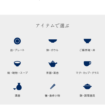
手提げ袋について
ご注文時に、ご希望枚数をご記入ください。
A:京名所 袋
アイテムで選ぶ
サイズ
高さ
32.5cm
横
22cm
幅
9cm
皿・プレート
鉢・ボウル
ご飯茶碗 ・丼
B:京名所 袋
サイズ
椀 ・碗物 ・スープ
茶器・湯呑
マグ・カップ・グラス
高さ
40cm
横
30cm
幅
14cm
酒器
箸・食卓小物
鍋・調理器具