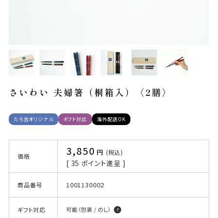
さいわい 夫婦箸（桐箱入）〈2膳〉
たち吉オリジナル
ギフト対応
海外配送OK
3,850
税込
価格
[
35
ポイント進呈 ]
1001130002
商品番号
ギフト対応
可能（包装 / のし）