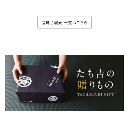
徳七窯
のない
産地 / 窯元 一覧はこちら