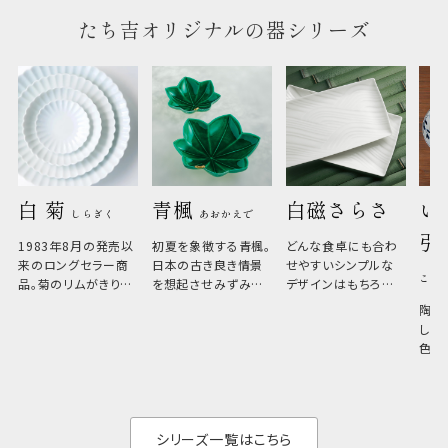
たち吉オリジナルの器シリーズ
白 菊 
青楓 
白磁さらさ
い
しらぎく
あおかえで
引
1983年8月の発売以
初夏を象徴する青楓。
どんな食卓にも合わ
来のロングセラー商
日本の古き良き情景
せやすいシンプルな
こひ
品。菊のリムがきりっ
を想起させみずみず
デザインはもちろん、
と美しい、白い器のた
しい生命力も感じさ
その魅力は薄さと軽
陶器
め料理が映えやすく、
さ。重なりがよくスタ
しい
和食だけでなく料理
イリッシュでありなが
色の
のジャンルを問いま
ら、日常の食卓に馴
ト。
せん。器の重なりがよ
があ
く、すっきりと食器棚
せ、
と染
シリーズ一覧はこちら