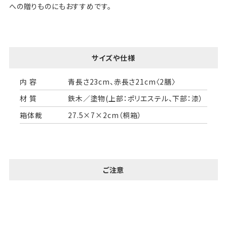
への贈りものにもおすすめです。
サイズや仕様
内 容
青長さ23cm、赤長さ21cm〈2膳〉
材 質
鉄木／塗物(上部：ポリエステル、下部：漆）
箱体裁
27.5×7×2cm（桐箱）
ご注意