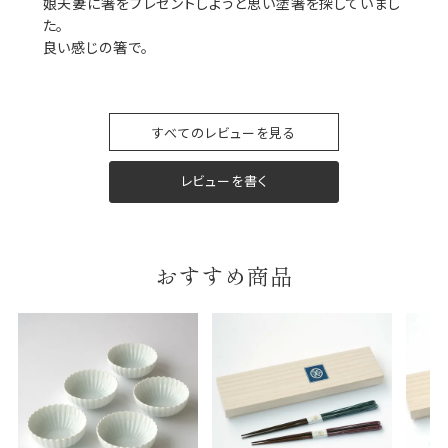
娘夫妻に箸をプレゼントしようと思い塗箸を探していまし
た。

包装紙について
包装紙は2種類あります。
A.一般的なギフトに使用する包装紙です。
B.婚礼や出産、長寿祝などに使用する包装紙です。
すべてのレビューを見る
A
B
レビューを書く
おすすめ商品
婚礼や出産などのギフト
一般的なギフト包装
包装
のし・包装体裁により、紐（ひも）掛けしない場合が
あります。