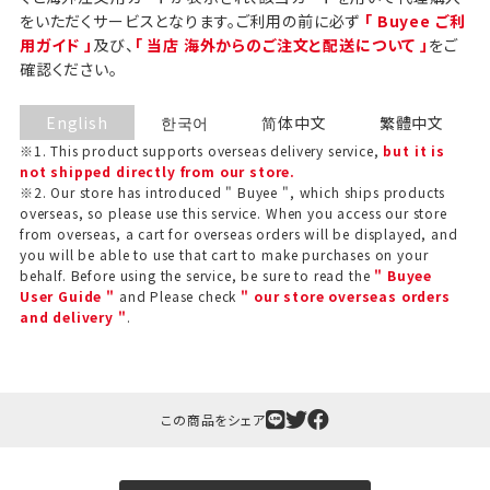
をいただくサービスとなります。ご利用の前に必ず
「 Buyee ご利
用ガイド 」
及び、
「 当店 海外からのご注文と配送について 」
をご
確認ください。
English
한국어
简体中文
繁體中文
※1. This product supports overseas delivery service,
but it is
not shipped directly from our store.
※2. Our store has introduced " Buyee ", which ships products
overseas, so please use this service. When you access our store
from overseas, a cart for overseas orders will be displayed, and
you will be able to use that cart to make purchases on your
behalf. Before using the service, be sure to read the
" Buyee
User Guide "
and Please check
" our store overseas orders
and delivery "
.
ギフト包装について
当店でギフト対応の商品をご購入いただきますと、熨
斗（のし）掛け・ギフト包装・手提げ袋を無料サービス
しております。
この商品をシェア
包装紙について