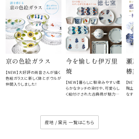
京の色絵ガラス
今を愉しむ伊万里
瀬戸
焼
椿窯
【NEW】大好評の尚音さんが描く
色絵ガラスに新しく鉢とボウルが
【NEW】暮らしに馴染みやすい柔
【NE
仲間入りしました！
らかなタッチの染付や、可愛らし
陶土と
く絵付けされた古典柄が魅力の
なす、
徳七窯
のない
産地 / 窯元 一覧はこちら