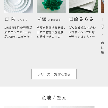
白 菊 
青楓 
白磁さらさ
い
しらぎく
あおかえで
引
1983年8月の発売以
初夏を象徴する青楓。
どんな食卓にも合わ
来のロングセラー商
日本の古き良き情景
せやすいシンプルな
こひ
品。菊のリムがきりっ
を想起させみずみず
デザインはもちろん、
と美しい、白い器のた
しい生命力も感じさ
その魅力は薄さと軽
陶器
め料理が映えやすく、
さ。重なりがよくスタ
しい
和食だけでなく料理
イリッシュでありなが
色の
のジャンルを問いま
ら、日常の食卓に馴
ト。
せん。器の重なりがよ
があ
く、すっきりと食器棚
せ、
と染
シリーズ一覧はこちら
産地 / 窯元