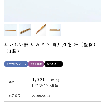
おいしい器 いろどり 雪月風花 箸（豊穣）
〈1膳〉
たち吉オリジナル
ギフト対応
海外配送OK
1,320
税込
価格
[
12
ポイント進呈 ]
2206620008
商品番号