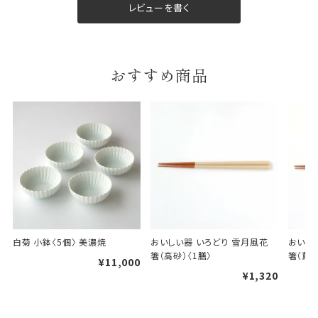
レビューを書く
包装紙は2種類あります。
A.一般的なギフトに使用する包装紙です。
B.婚礼や出産、長寿祝などに使用する包装紙です。
A
B
おすすめ商品
婚礼や出産などのギフト
一般的なギフト包装
包装
のし・包装体裁により、紐（ひも）掛けしない場合が
白菊 小鉢〈5個〉 美濃焼
おいしい器 いろどり 雪月風花 
おいしい
あります。
箸（高砂）〈1膳〉
箸（薫風
¥11,000
¥1,320
天掛け包装について