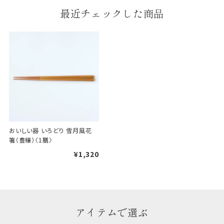
段ボールの上から熨斗紙・包
最近チェックした商品
装紙をかける簡易包装（天掛
け包装）です。
手提袋はお付けできません。
ギフト袋について
包装紙でお包みできない一部
の商品は、ギフト袋にお入れい
おいしい器 いろどり 雪月風花 
たします。
箸（豊穣）〈1膳〉
¥1,320
手提袋はお付けできません。
手提げ袋について
アイテムで選ぶ
ご注文時に、ご希望枚数をご記入ください。