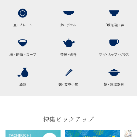
A:京名所 袋
サイズ
高さ
32.5cm
皿・プレート
鉢・ボウル
ご飯茶碗 ・丼
横
22cm
幅
9cm
椀 ・碗物 ・スープ
茶器・湯呑
マグ・カップ・グラス
B:京名所 袋
サイズ
高さ
40cm
酒器
箸・食卓小物
鍋・調理器具
横
30cm
幅
14cm
特集ピックアップ
袋のサイズは当店で最適なものをご用意いたしま
す。
ご提供枚数の上限はご注文商品数となります。