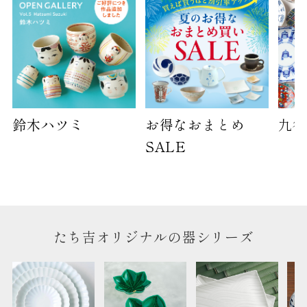
天掛け包装、ギフト袋対応の商品にはおつけでき
ません。
※犬猫時計には、手提袋をお付けできません
のしについて
のしについてはこちらをご覧ください
鈴木ハツミ
お得なおまとめ
九谷
SALE
たち吉オリジナルの器シリーズ