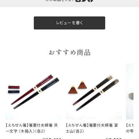
レビューを書く
ギフト包装について
当店でギフト対応の商品をご購入いただきますと、熨
おすすめ商品
斗（のし）掛け・ギフト包装・手提げ袋を無料サービス
しております。
包装紙について
包装紙は2種類あります。
A.一般的なギフトに使用する包装紙です。
B.婚礼や出産、長寿祝などに使用する包装紙です。
A
B
【えちぜん箸】箸置付夫婦箸 貝
【えちぜん箸】箸置付夫婦箸 富
【えち
一文字 （木箱入）〈各2〉
士山〈各2〉
の雫〈各