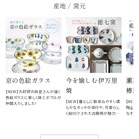
産地 / 窯元
京の色絵ガラス
今を愉しむ伊万里
瀬戸
焼
椿窯
【NEW】大好評の尚音さんが描く
色絵ガラスに新しく鉢とボウルが
【NEW】暮らしに馴染みやすい柔
【NE
仲間入りしました！
らかなタッチの染付や、可愛らし
陶土と
く絵付けされた古典柄が魅力の
なす、
徳七窯
のない