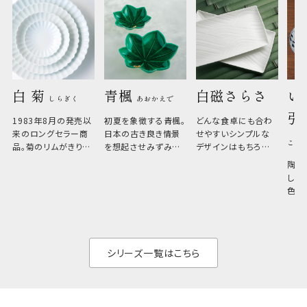
白 菊 
青楓 
白磁さらさ
い
しらぎく
あおかえで
引
1983年8月の発売以
初夏を象徴する青楓。
どんな食卓にも合わ
来のロングセラー商
日本の古き良き情景
せやすいシンプルな
こひ
品。菊のリムがきりっ
を想起させみずみず
デザインはもちろん、
と美しい、白い器のた
しい生命力も感じさ
その魅力は薄さと軽
陶器
め料理が映えやすく、
さ。重なりがよくスタ
しい
和食だけでなく料理
イリッシュでありなが
色の
のジャンルを問いま
ら、日常の食卓に馴
ト。
せん。器の重なりがよ
があ
く、すっきりと食器棚
せ、
と染
シリーズ一覧はこちら