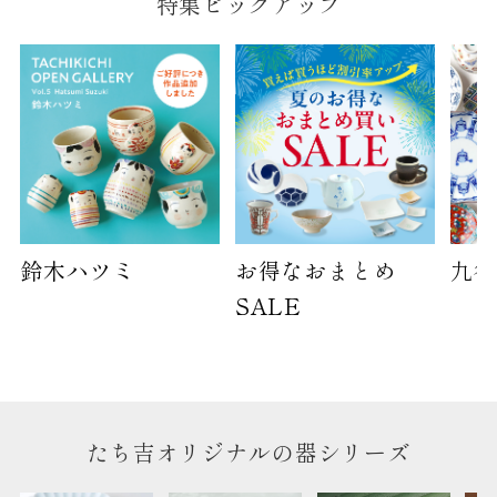
特集ピックアップ
B:京名所 袋
サイズ
高さ
40cm
横
30cm
幅
14cm
袋のサイズは当店で最適なものをご用意いたしま
す。
鈴木ハツミ
お得なおまとめ
九谷
ご提供枚数の上限はご注文商品数となります。
天掛け包装、ギフト袋対応の商品にはおつけでき
SALE
ません。
※犬猫時計には、手提袋をお付けできません
のしについて
たち吉オリジナルの器シリーズ
のしについてはこちらをご覧ください