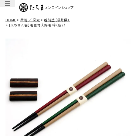
オンラインショップ
HOME
産地 ／ 窯元
越前塗（福井県）
【えちぜん箸】箸置付夫婦箸 粋〈各2〉