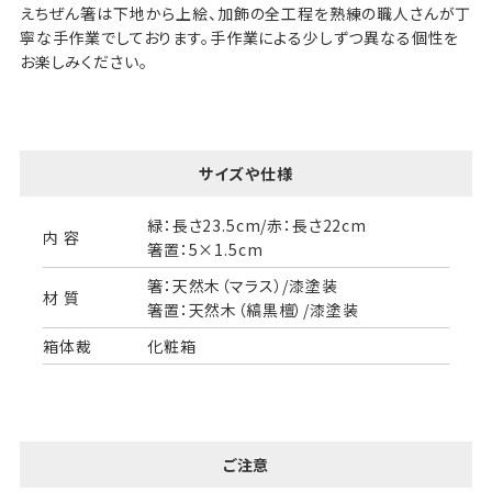
えちぜん箸は下地から上絵、加飾の全工程を熟練の職人さんが丁
寧な手作業でしております。手作業による少しずつ異なる個性を
お楽しみください。
サイズや仕様
緑：長さ23.5cm/赤：長さ22cm
内 容
箸置：5×1.5cm
箸：天然木（マラス）/漆塗装
材 質
箸置：天然木（縞黒檀）/漆塗装
箱体裁
化粧箱
ご注意