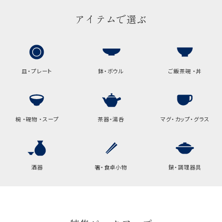
アイテムで選ぶ
包装紙でお包みできない一部
の商品は、ギフト袋にお入れい
たします。
手提袋はお付けできません。
皿・プレート
鉢・ボウル
ご飯茶碗 ・丼
手提げ袋について
ご注文時に、ご希望枚数をご記入ください。
椀 ・碗物 ・スープ
茶器・湯呑
マグ・カップ・グラス
A:京名所 袋
サイズ
高さ
32.5cm
酒器
箸・食卓小物
鍋・調理器具
横
22cm
幅
9cm