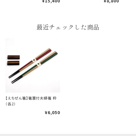
¥15,400
¥8,800
婚礼や出産などのギフト
最近チェックした商品
一般的なギフト包装
包装
のし・包装体裁により、紐（ひも）掛けしない場合が
あります。
天掛け包装について
段ボールの上から熨斗紙・包
装紙をかける簡易包装（天掛
け包装）です。
【えちぜん箸】箸置付夫婦箸 粋
〈各2〉
¥6,050
手提袋はお付けできません。
ギフト袋について