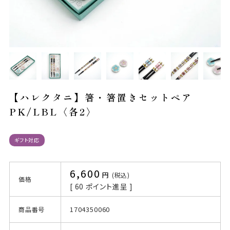
【ハレクタニ】箸・箸置きセットペア
PK/LBL〈各2〉
ギフト対応
6,600
税込
価格
[
60
ポイント進呈 ]
1704350060
商品番号