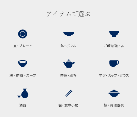
アイテムで選ぶ
包装紙でお包みできない一部
の商品は、ギフト袋にお入れい
たします。
手提袋はお付けできません。
皿・プレート
鉢・ボウル
ご飯茶碗 ・丼
手提げ袋について
ご注文時に、ご希望枚数をご記入ください。
椀 ・碗物 ・スープ
茶器・湯呑
マグ・カップ・グラス
A:京名所 袋
サイズ
高さ
32.5cm
酒器
箸・食卓小物
鍋・調理器具
横
22cm
幅
9cm