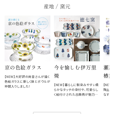
産地 / 窯元
京の色絵ガラス
今を愉しむ伊万里
瀬戸
焼
椿窯
【NEW】大好評の尚音さんが描く
色絵ガラスに新しく鉢とボウルが
【NEW】暮らしに馴染みやすい柔
【NE
仲間入りしました！
らかなタッチの染付や、可愛らし
陶土と
く絵付けされた古典柄が魅力の
なす、
徳七窯
のない