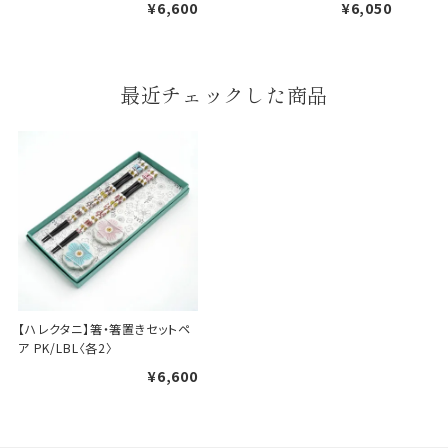
¥6,600
¥6,050
婚礼や出産などのギフト
一般的なギフト包装
最近チェックした商品
包装
のし・包装体裁により、紐（ひも）掛けしない場合が
あります。
天掛け包装について
段ボールの上から熨斗紙・包
装紙をかける簡易包装（天掛
け包装）です。
【ハレクタニ】箸・箸置きセットペ
ア PK/LBL〈各2〉
¥6,600
手提袋はお付けできません。
ギフト袋について