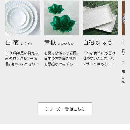
白 菊 
青楓 
白磁さらさ
い
しらぎく
あおかえで
引
1983年8月の発売以
初夏を象徴する青楓。
どんな食卓にも合わ
来のロングセラー商
日本の古き良き情景
せやすいシンプルな
こひ
品。菊のリムがきりっ
を想起させみずみず
デザインはもちろん、
と美しい、白い器のた
しい生命力も感じさ
その魅力は薄さと軽
陶器
め料理が映えやすく、
さ。重なりがよくスタ
しい
和食だけでなく料理
イリッシュでありなが
色の
のジャンルを問いま
ら、日常の食卓に馴
ト。
せん。器の重なりがよ
があ
く、すっきりと食器棚
せ、
と染
シリーズ一覧はこちら