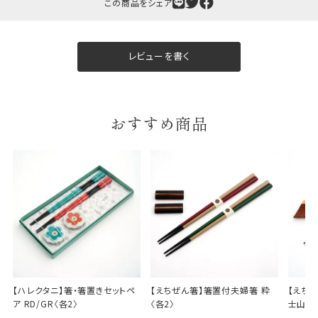
この商品をシェア
レビューを書く
ギフト包装について
当店でギフト対応の商品をご購入いただきますと、熨
斗（のし）掛け・ギフト包装・手提げ袋を無料サービス
おすすめ商品
しております。
包装紙について
包装紙は2種類あります。
A.一般的なギフトに使用する包装紙です。
B.婚礼や出産、長寿祝などに使用する包装紙です。
A
B
【ハレクタニ】箸・箸置きセットペ
【えちぜん箸】箸置付夫婦箸 粋
【えち
ア RD/GR〈各2〉
〈各2〉
士山〈各