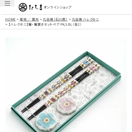
オンラインショップ
HOME
産地 ／ 窯元
九谷焼（石川県）
九谷焼 ハレクタニ
【ハレクタニ】箸・箸置きセットペア PK/LBL〈各2〉