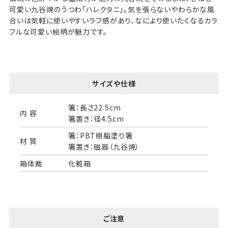
可愛い九谷焼のうつわ「ハレクタニ」。気を張らないやわらかな風
合いは気軽に使いやすいラフ感があり、なにより使いたくなるカラ
フルな可愛い絵柄が魅力です。
サイズや仕様
箸：長さ22.5cm
内 容
箸置き：径4.5cm
箸：PBT樹脂塗り箸
材 質
箸置き：磁器（九谷焼）
箱体裁
化粧箱
ご注意