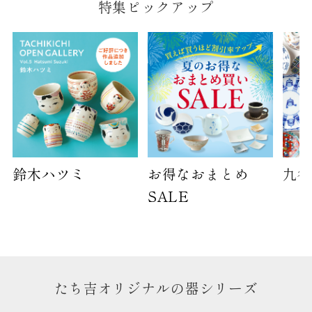
特集ピックアップ
B:京名所 袋
サイズ
高さ
40cm
横
30cm
幅
14cm
袋のサイズは当店で最適なものをご用意いたしま
す。
鈴木ハツミ
お得なおまとめ
九谷
ご提供枚数の上限はご注文商品数となります。
天掛け包装、ギフト袋対応の商品にはおつけでき
SALE
ません。
※犬猫時計には、手提袋をお付けできません
のしについて
たち吉オリジナルの器シリーズ
のしについてはこちらをご覧ください