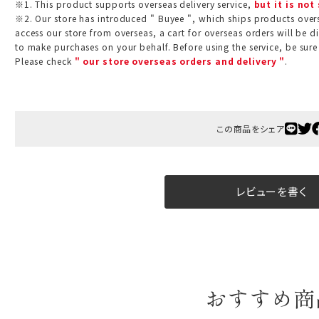
※1. This product supports overseas delivery service,
but it is not
B:京名所 袋
※2. Our store has introduced " Buyee ", which ships products overs
access our store from overseas, a cart for overseas orders will be d
サイズ
to make purchases on your behalf. Before using the service, be sure
Please check
" our store overseas orders and delivery "
.
高さ
40cm
横
30cm
幅
14cm
この商品をシェア
袋のサイズは当店で最適なものをご用意いたします。
ご提供枚数の上限はご注文商品数となります。
レビューを書く
天掛け包装、ギフト袋対応の商品にはおつけできません。
※犬猫時計には、手提袋をお付けできません
のしについて
のしについてはこちらをご覧ください
おすすめ商