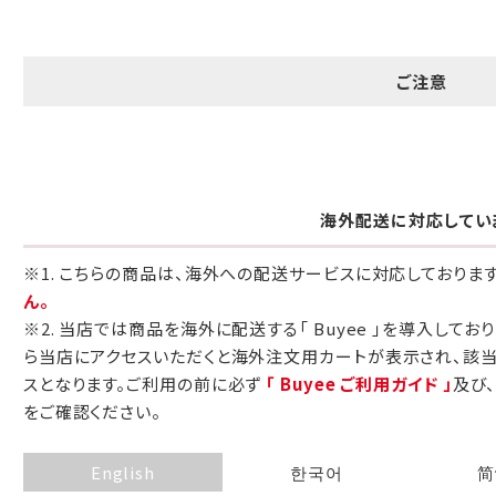
包装紙でお包みできない一部の商品
は、ギフト袋にお入れいたします。
ご注意
手提袋はお付けできません。
手提げ袋について
海外配送に対応してい
ご注文時に、ご希望枚数をご記入ください。
※1. こちらの商品は、海外への配送サービスに対応しておりま
A:京名所 袋
ん。
※2. 当店では商品を海外に配送する「 Buyee 」を導入してお
サイズ
ら当店にアクセスいただくと海外注文用カートが表示され、該
高さ
32.5cm
スとなります。ご利用の前に必ず
「 Buyee ご利用ガイド 」
及び
をご確認ください。
横
22cm
幅
9cm
English
한국어
简