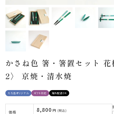
かさね色 箸・箸置セット 
2〉 京焼・清水焼
たち吉オリジナル
ギフト対応
海外配送OK
8,800
税込
価格