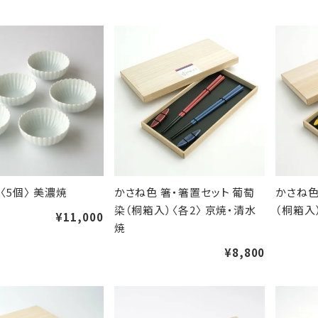
〈5個〉 美濃焼
かさね色 箸・箸置セット 葡萄
かさね色
染（桐箱入）〈各2〉 京焼・清水
（桐箱入
¥11,000
焼
¥8,800