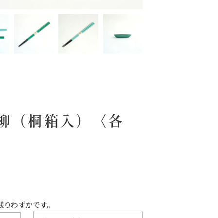
花柳（桐箱入）〈各
残りわずかです。