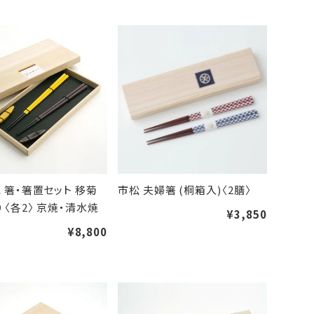
 箸・箸置セット 移菊
市松 夫婦箸 (桐箱入)〈2膳〉
）〈各2〉 京焼・清水焼
¥3,850
¥8,800