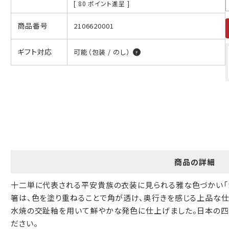
[
80
ポイント進呈 ]
ギフト包装について
商品番号
2106620001
当店でギフト対応の商品をご購入いただきますと、熨斗（のし）掛
け・ギフト包装・手提げ袋を無料サービスしております。
ギフト対応
可能（包装 / のし）
包装紙について
包装紙は2種類あります。
A.一般的なギフトに使用する包装紙です。
B.婚礼や出産、長寿祝などに使用する包装紙です。
A
B
商品の詳細
十二単に代表される平安貴族の衣装に見られる雅な色づかい「
箸は、色を塗り重ねることで角が透け、奥行きを感じる上品な仕
水焼の交趾釉を用いて鮮やかな発色に仕上げました。日本の四
ださい。