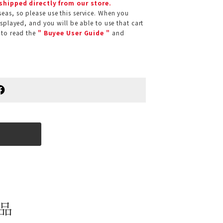
 shipped directly from our store.
eas, so please use this service. When you
isplayed, and you will be able to use that cart
 to read the
" Buyee User Guide "
and
品