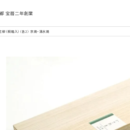
| 京都 宝暦二年創業
花柳（桐箱入）〈各2〉 京焼・清水焼