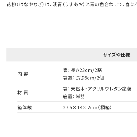
花柳（はなやなぎ）は、淡青（うすあお）と青の色合わせで、春に
一般的なギフト包装
婚礼や出産などのギフト包装
のし・包装体裁により、紐（ひも）掛けしない場合があります。
天掛け包装について
サイズや仕様
段ボールの上から熨斗紙・包装紙をか
箸：長さ23cm/2膳
ける簡易包装（天掛け包装）です。
内 容
箸置：長さ6cm/2個
箸：天然木・アクリルウレタン塗装
材 質
箸置：磁器
手提袋はお付けできません。
箱体裁
27.5×14×2cm（桐箱）
ギフト袋について