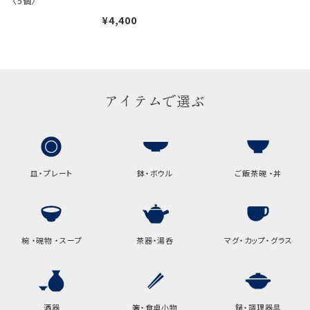
〈5個〉
¥4,400
ギフト袋について
包装紙でお包みできない一部
の商品は、ギフト袋にお入れい
たします。
アイテムで選ぶ
手提袋はお付けできません。
手提げ袋について
皿・プレート
鉢・ボウル
ご飯茶碗 ・丼
ご注文時に、ご希望枚数をご記入ください。
A:京名所 袋
椀 ・碗物 ・スープ
茶器・湯呑
マグ・カップ・グラス
サイズ
高さ
32.5cm
横
22cm
酒器
箸・食卓小物
鍋・調理器具