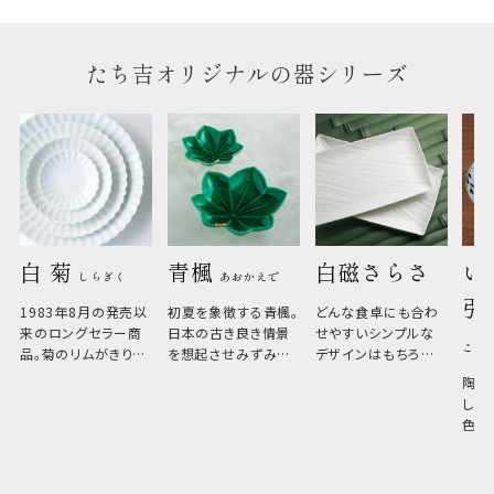
のしについてはこちらをご覧ください
たち吉オリジナルの器シリーズ
白 菊 
青楓 
白磁さらさ
い
しらぎく
あおかえで
引
1983年8月の発売以
初夏を象徴する青楓。
どんな食卓にも合わ
来のロングセラー商
日本の古き良き情景
せやすいシンプルな
こひ
品。菊のリムがきりっ
を想起させみずみず
デザインはもちろん、
と美しい、白い器のた
しい生命力も感じさ
その魅力は薄さと軽
陶器
め料理が映えやすく、
さ。重なりがよくスタ
しい
和食だけでなく料理
イリッシュでありなが
色の
のジャンルを問いま
ら、日常の食卓に馴
ト。
せん。器の重なりがよ
があ
く、すっきりと食器棚
せ、