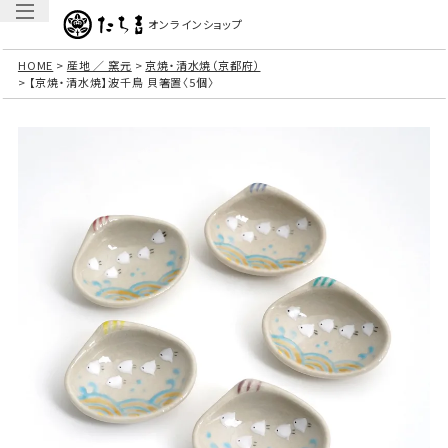
オンラインショップ
HOME
産地 ／ 窯元
京焼・清水焼（京都府）
【京焼・清水焼】波千鳥 貝箸置〈5個〉