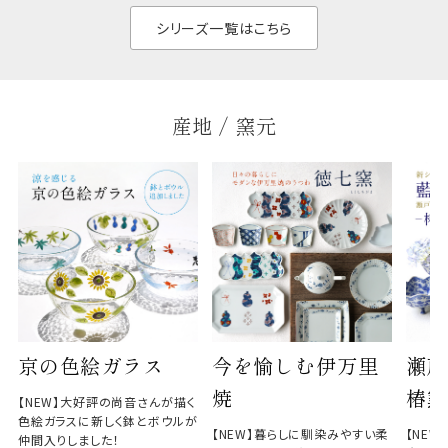
と染
シリーズ一覧はこちら
産地 / 窯元
京の色絵ガラス
今を愉しむ伊万里
瀬戸
焼
椿窯
【NEW】大好評の尚音さんが描く
色絵ガラスに新しく鉢とボウルが
【NEW】暮らしに馴染みやすい柔
【NE
仲間入りしました！