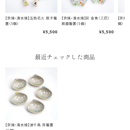
【京焼・清水焼】五色花火 扇子箸
【京焼・清水焼】彩 金魚（三匹） 
【京焼・
置〈5個〉
扇面箸置〈5個〉
個〉
¥5,500
¥5,500
婚礼や出産などのギフト
一般的なギフト包装
包装
最近チェックした商品
のし・包装体裁により、紐（ひも）掛けしない場合が
あります。
天掛け包装について
段ボールの上から熨斗紙・包
装紙をかける簡易包装（天掛
け包装）です。
手提袋はお付けできません。
【京焼・清水焼】波千鳥 貝箸置