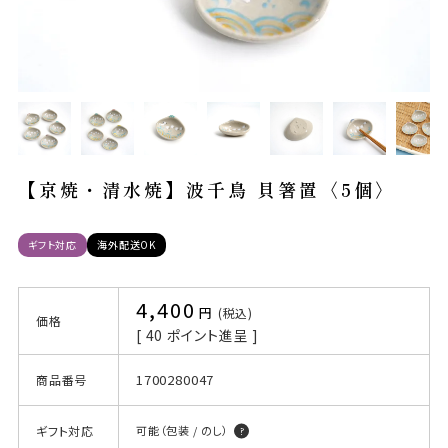
【京焼・清水焼】波千鳥 貝箸置〈5個〉
ギフト対応
海外配送OK
4,400
税込
価格
[
40
ポイント進呈 ]
1700280047
商品番号
ギフト対応
可能（包装 / のし）