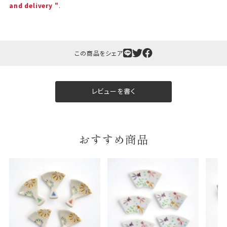
and delivery "
.
この商品をシェア
ギフト包装について
レビューを書く
当店でギフト対応の商品をご購入いただきますと、熨
斗（のし）掛け・ギフト包装・手提げ袋を無料サービス
しております。
おすすめ商品
包装紙について
包装紙は2種類あります。
A.一般的なギフトに使用する包装紙です。
B.婚礼や出産、長寿祝などに使用する包装紙です。
A
B