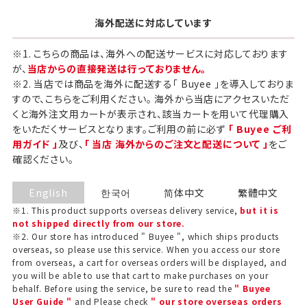
海外配送に対応しています
※1. こちらの商品は、海外への配送サービスに対応しております
が、
当店からの直接発送は行っておりません。
※2. 当店では商品を海外に配送する「 Buyee 」を導入しておりま
すので、こちらをご利用ください。 海外から当店にアクセスいただ
くと海外注文用カートが表示され、該当カートを用いて代理購入
をいただくサービスとなります。ご利用の前に必ず
「 Buyee ご利
用ガイド 」
及び、
「 当店 海外からのご注文と配送について 」
をご
確認ください。
English
한국어
简体中文
繁體中文
※1. This product supports overseas delivery service,
but it is
not shipped directly from our store.
※2. Our store has introduced " Buyee ", which ships products
overseas, so please use this service. When you access our store
from overseas, a cart for overseas orders will be displayed, and
you will be able to use that cart to make purchases on your
behalf. Before using the service, be sure to read the
" Buyee
User Guide "
and Please check
" our store overseas orders