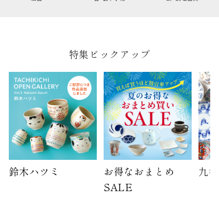
幅
9cm
B:京名所 袋
サイズ
特集ピックアップ
高さ
40cm
横
30cm
幅
14cm
袋のサイズは当店で最適なものをご用意いたしま
す。
ご提供枚数の上限はご注文商品数となります。
天掛け包装、ギフト袋対応の商品にはおつけでき
ません。
鈴木ハツミ
お得なおまとめ
九谷
※犬猫時計には、手提袋をお付けできません
SALE
のしについて