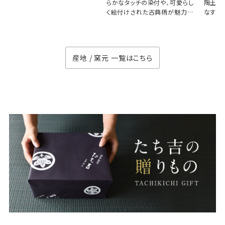
らかなタッチの染付や、可愛らし
陶土と
く絵付けされた古典柄が魅力の
なす、
徳七窯
のない
産地 / 窯元 一覧はこちら