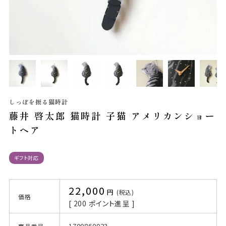
しっぽを振る猫時計
藤井 啓太郎 猫時計 子猫 アメリカンショー
トヘア
ギフト対応
22,000
税込
価格
[
200
ポイント進呈 ]
1700860023