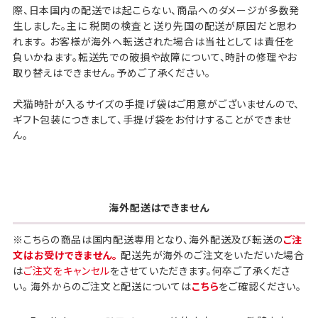
際、日本国内の配送では起こらない、商品へのダメージが多数発
生しました。主に 税関の検査と 送り先国の配送が原因だと思わ
れます。 お客様が海外へ転送された場合は当社としては責任を
負いかねます。転送先での破損や故障について、時計の修理やお
取り替えはできません。予めご了承ください。
犬猫時計が入るサイズの手提げ袋はご用意がございませんので、
ギフト包装について
ギフト包装につきまして、手提げ袋をお付けすることができませ
ん。
当店でギフト対応の商品をご購入いただきますと、熨
斗（のし）掛け・ギフト包装・手提げ袋を無料サービス
しております。
海外配送はできません
包装紙について
包装紙は2種類あります。
※こちらの商品は国内配送専用となり、海外配送及び転送の
ご注
A.一般的なギフトに使用する包装紙です。
文はお受けできません。
配送先が海外のご注文をいただいた場合
B.婚礼や出産、長寿祝などに使用する包装紙です。
は
ご注文をキャンセル
をさせていただきます。何卒ご了承くださ
い。 海外からのご注文と配送については
こちら
をご確認ください。
A
B