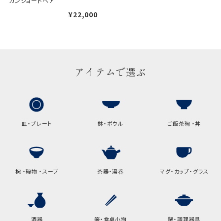
カンショートヘア
幅
9cm
¥22,000
B:京名所 袋
サイズ
高さ
40cm
アイテムで選ぶ
横
30cm
幅
14cm
皿・プレート
鉢・ボウル
ご飯茶碗 ・丼
袋のサイズは当店で最適なものをご用意いたしま
す。
ご提供枚数の上限はご注文商品数となります。
天掛け包装、ギフト袋対応の商品にはおつけでき
ません。
椀 ・碗物 ・スープ
茶器・湯呑
マグ・カップ・グラス
※犬猫時計には、手提袋をお付けできません
のしについて
酒器
箸・食卓小物
鍋・調理器具