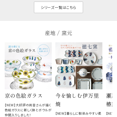
と染
シリーズ一覧はこちら
産地 / 窯元
京の色絵ガラス
今を愉しむ伊万里
瀬戸
焼
椿窯
【NEW】大好評の尚音さんが描く
色絵ガラスに新しく鉢とボウルが
【NEW】暮らしに馴染みやすい柔
【NE
仲間入りしました！