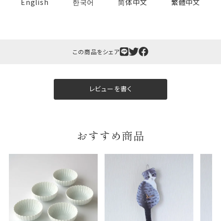
English
한국어
简体中文
繁體中文
この商品をシェア
婚礼や出産などのギフト
一般的なギフト包装
包装
レビューを書く
のし・包装体裁により、紐（ひも）掛けしない場合が
あります。
おすすめ商品
天掛け包装について
段ボールの上から熨斗紙・包
装紙をかける簡易包装（天掛
け包装）です。
手提袋はお付けできません。