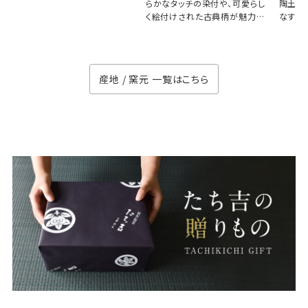
らかなタッチの染付や、可愛らし
陶土と
く絵付けされた古典柄が魅力の
なす、
徳七窯
のない
産地 / 窯元 一覧はこちら