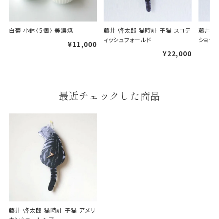
ギフト袋について
白菊 小鉢〈5個〉 美濃焼
藤井 啓太郎 猫時計 子猫 スコテ
藤井 
ィッシュフォールド
ショー
¥11,000
包装紙でお包みできない一部
¥22,000
の商品は、ギフト袋にお入れい
たします。
最近チェックした商品
手提袋はお付けできません。
手提げ袋について
ご注文時に、ご希望枚数をご記入ください。
A:京名所 袋
サイズ
高さ
32.5cm
横
22cm
藤井 啓太郎 猫時計 子猫 アメリ