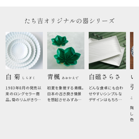
たち吉オリジナルの器シリーズ
白 菊 
青楓 
白磁さらさ
い
しらぎく
あおかえで
引
1983年8月の発売以
初夏を象徴する青楓。
どんな食卓にも合わ
来のロングセラー商
日本の古き良き情景
せやすいシンプルな
こひ
品。菊のリムがきりっ
を想起させみずみず
デザインはもちろん、
と美しい、白い器のた
しい生命力も感じさ
その魅力は薄さと軽
陶器
め料理が映えやすく、
さ。重なりがよくスタ
しい
和食だけでなく料理
イリッシュでありなが
色の
のジャンルを問いま
ら、日常の食卓に馴
ト。
せん。器の重なりがよ
があ
く、すっきりと食器棚
せ、