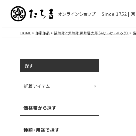
オンラインショップ
Since 1752 
HOME
作家作品
猫時計と犬時計 藤井啓太郎（ふじいけいたろう）
猫
探す
新着アイテム
価格帯から探す
種類・用途で探す