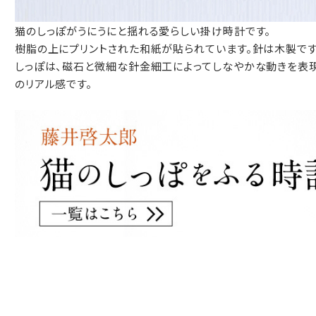
包装紙でお包みできない一部の商品
猫のしっぽがうにうにと揺れる愛らしい掛け時計です。
は、ギフト袋にお入れいたします。
樹脂の上にプリントされた和紙が貼られています。針は木製です
しっぽは、磁石と微細な針金細工によってしなやかな動きを表
のリアル感です。
手提袋はお付けできません。
手提げ袋について
ご注文時に、ご希望枚数をご記入ください。
A:京名所 袋
サイズ
高さ
32.5cm
横
22cm
幅
9cm