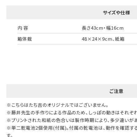
B:京名所 袋
サイズや仕様
サイズ
内 容
長さ43cm・幅16cm
高さ
40cm
箱体裁
48×24×9cm、紙箱
横
30cm
幅
14cm
袋のサイズは当店で最適なものをご用意いたします。
ご提供枚数の上限はご注文商品数となります。
天掛け包装、ギフト袋対応の商品にはおつけできません。
ご注意
※犬猫時計には、手提袋をお付けできません
※こちらはたち吉のオリジナルではございません。
のしについて
※藤井先生の手作りによる作品のため、しっぽの動きはそれぞ
※プリントされた和紙の色合いは製作時期により、多少違いがあ
のしについてはこちらをご覧ください
※単二乾電池2個使用(付属)。付属の乾電池は、動作を確認す
す。