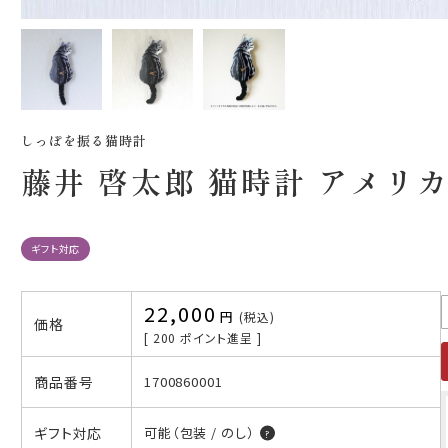
しっぽを振る猫時計
藤井 啓太郎 猫時計 アメリ
ギフト対応
22,000
税込
価格
[
200
ポイント進呈 ]
商品番号
1700860001
ギフト対応
可能（包装 / のし）