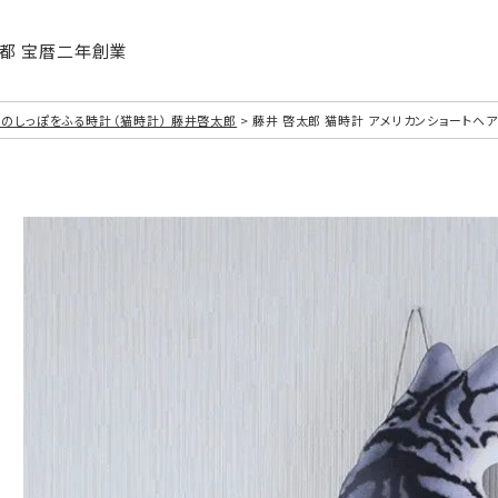
| 京都 宝暦二年創業
のしっぽをふる時計（猫時計） 藤井啓太郎
藤井 啓太郎 猫時計 アメリカンショートヘア