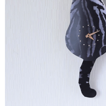
一般的なギフト包装
婚礼や出産などのギフト包装
のし・包装体裁により、紐（ひも）掛けしない場合があります。
天掛け包装について
段ボールの上から熨斗紙・包装紙をか
ける簡易包装（天掛け包装）です。
手提袋はお付けできません。
ギフト袋について