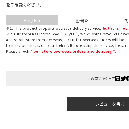
をご確認ください。
English
한국어
简
※1. This product supports overseas delivery service,
but it is not
※2. Our store has introduced " Buyee ", which ships products overs
access our store from overseas, a cart for overseas orders will be d
to make purchases on your behalf. Before using the service, be sure
Please check
" our store overseas orders and delivery "
.
この商品をシェア
レビューを書く