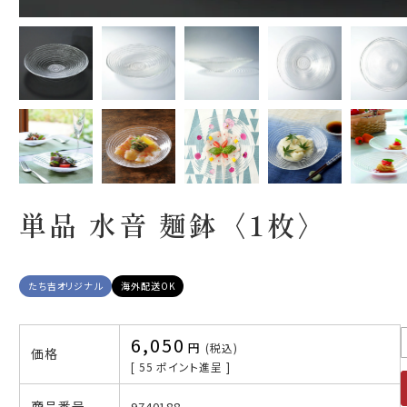
単品 水音 麺鉢〈1枚〉
たち吉オリジナル
海外配送OK
6,050
税込
価格
[
55
ポイント進呈 ]
商品番号
9740188