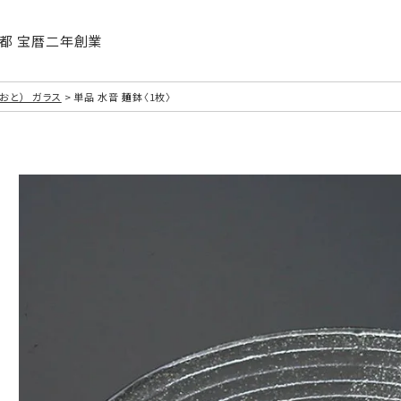
| 京都 宝暦二年創業
おと）_ガラス
単品 水音 麺鉢〈1枚〉