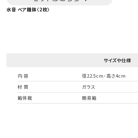
水音 ペア麺鉢〈2枚〉
サイズや仕様
内 容
径22.5cm･高さ4cm
材 質
ガラス
箱体裁
簡易箱