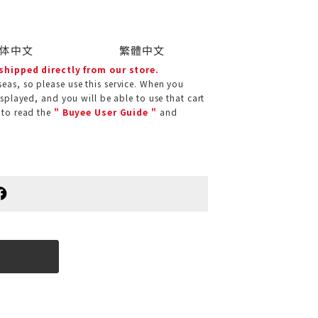
体中文
繁體中文
 shipped directly from our store.
eas, so please use this service. When you
isplayed, and you will be able to use that cart
 to read the
" Buyee User Guide "
and