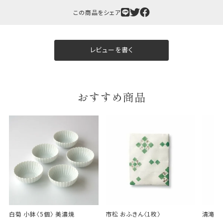
包装紙について
この商品をシェア
包装紙は2種類あります。
A.一般的なギフトに使用する包装紙です。
B.婚礼や出産、長寿祝などに使用する包装紙です。
レビューを書く
A
B
おすすめ商品
婚礼や出産などのギフト
一般的なギフト包装
包装
のし・包装体裁により、紐（ひも）掛けしない場合が
あります。
白菊 小鉢〈5個〉 美濃焼
市松 おふきん〈1枚〉
清滝 お
天掛け包装について