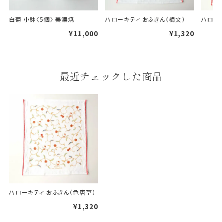
白菊 小鉢〈5個〉 美濃焼
ハローキティ おふきん（梅文）
ハロー
¥11,000
¥1,320
婚礼や出産などのギフト
一般的なギフト包装
包装
最近チェックした商品
のし・包装体裁により、紐（ひも）掛けしない場合が
あります。
天掛け包装について
段ボールの上から熨斗紙・包
装紙をかける簡易包装（天掛
け包装）です。
ハローキティ おふきん（色唐草）
手提袋はお付けできません。
¥1,320