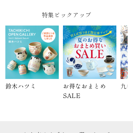
B:京名所 袋
特集ピックアップ
サイズ
高さ
40cm
横
30cm
幅
14cm
袋のサイズは当店で最適なものをご用意いたしま
す。
ご提供枚数の上限はご注文商品数となります。
鈴木ハツミ
お得なおまとめ
九谷
天掛け包装、ギフト袋対応の商品にはおつけでき
ません。
SALE
※犬猫時計には、手提袋をお付けできません
のしについて
のしについてはこちらをご覧ください