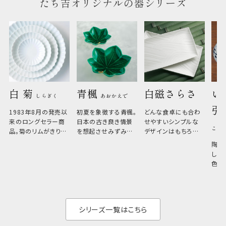
たち吉オリジナルの器シリーズ
白 菊 
青楓 
白磁さらさ
い
しらぎく
あおかえで
引
1983年8月の発売以
初夏を象徴する青楓。
どんな食卓にも合わ
来のロングセラー商
日本の古き良き情景
せやすいシンプルな
こひ
品。菊のリムがきりっ
を想起させみずみず
デザインはもちろん、
と美しい、白い器のた
しい生命力も感じさ
その魅力は薄さと軽
陶器
め料理が映えやすく、
さ。重なりがよくスタ
しい
和食だけでなく料理
イリッシュでありなが
色の
のジャンルを問いま
ら、日常の食卓に馴
ト。
せん。器の重なりがよ
があ
く、すっきりと食器棚
せ、
と染
シリーズ一覧はこちら