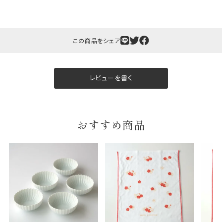
この商品をシェア
ギフト包装について
レビューを書く
当店でギフト対応の商品をご購入いただきますと、熨
斗（のし）掛け・ギフト包装・手提げ袋を無料サービス
しております。
おすすめ商品
包装紙について
包装紙は2種類あります。
A.一般的なギフトに使用する包装紙です。
B.婚礼や出産、長寿祝などに使用する包装紙です。
A
B