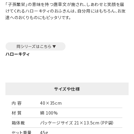
「子孫繁栄」の意味を持つ唐草文が施され、しあわせと笑顔を届
けてくれるハローキティのおふきんは、自分用にはもちろん、お友
達へのおくりものにもピッタリです。
ハローキティ
サイズや仕様
内 容
40×35cm
材 質
綿 100%
箱体裁
パッケージサイズ 21×13.5cm（PP袋）
セット重量
45g