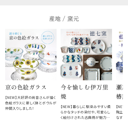
産地 / 窯元
京の色絵ガラス
今を愉しむ伊万里
瀬戸
焼
椿窯
【NEW】大好評の尚音さんが描く
色絵ガラスに新しく鉢とボウルが
【NEW】暮らしに馴染みやすい柔
【NE
仲間入りしました！
らかなタッチの染付や、可愛らし
陶土と
く絵付けされた古典柄が魅力の
なす、
徳七窯
のない