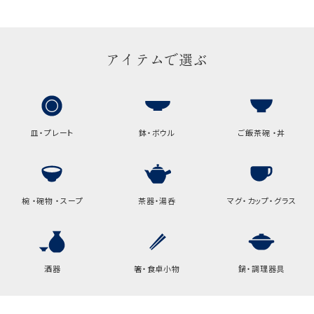
ギフト袋について
包装紙でお包みできない一部
アイテムで選ぶ
の商品は、ギフト袋にお入れい
たします。
手提袋はお付けできません。
皿・プレート
鉢・ボウル
ご飯茶碗 ・丼
手提げ袋について
ご注文時に、ご希望枚数をご記入ください。
A:京名所 袋
椀 ・碗物 ・スープ
茶器・湯呑
マグ・カップ・グラス
サイズ
高さ
32.5cm
酒器
箸・食卓小物
鍋・調理器具
横
22cm
幅
9cm