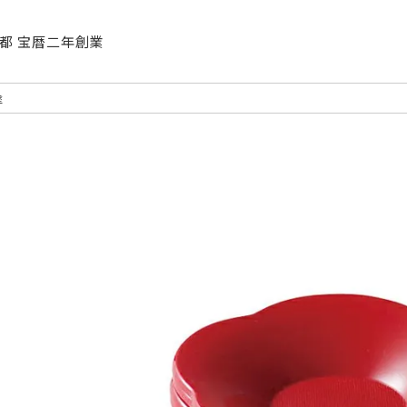
| 京都 宝暦二年創業
塗