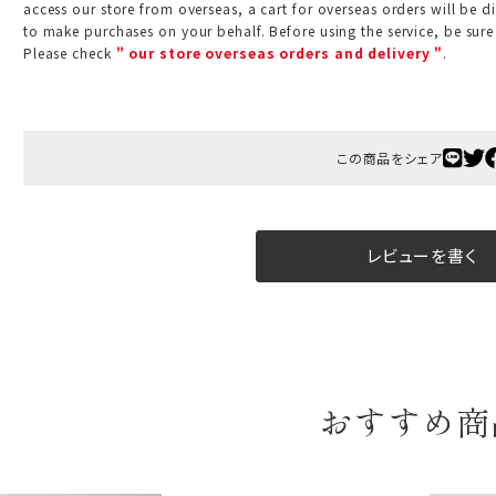
access our store from overseas, a cart for overseas orders will be d
B:京名所 袋
to make purchases on your behalf. Before using the service, be sure
Please check
" our store overseas orders and delivery "
.
サイズ
高さ
40cm
横
30cm
この商品をシェア
幅
14cm
袋のサイズは当店で最適なものをご用意いたします。
レビューを書く
ご提供枚数の上限はご注文商品数となります。
天掛け包装、ギフト袋対応の商品にはおつけできません。
※犬猫時計には、手提袋をお付けできません
のしについて
おすすめ商
のしについてはこちらをご覧ください