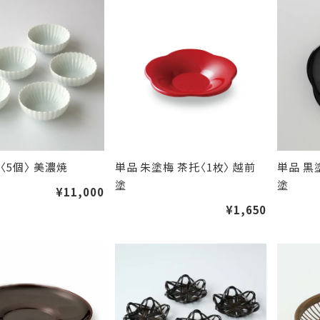
〈5個〉 美濃焼
単品 朱塗梅 茶托〈1枚〉 越前
単品 黒
塗
塗
¥11,000
¥1,650