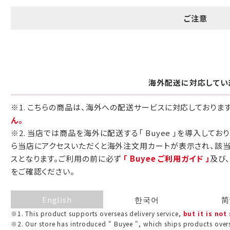
包装紙でお包みできない一部の商品
ご注意
は、ギフト袋にお入れいたします。
手提袋はお付けできません。
海外配送に対応してい
手提げ袋について
※1. こちらの商品は、海外への配送サービスに対応しておりま
ご注文時に、ご希望枚数をご記入ください。
ん。
※2. 当店では商品を海外に配送する「 Buyee 」を導入してお
A:京名所 袋
ら当店にアクセスいただくと海外注文用カートが表示され、該
サイズ
スとなります。ご利用の前に必ず
「 Buyee ご利用ガイド 」
及び
をご確認ください。
高さ
32.5cm
横
22cm
English
한국어
简
幅
9cm
※1. This product supports overseas delivery service,
but it is not
※2. Our store has introduced " Buyee ", which ships products overs