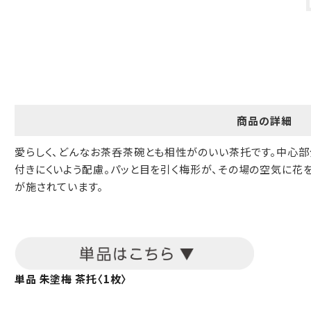
ギフト包装について
当店でギフト対応の商品をご購入いただきますと、熨斗（のし）掛
け・ギフト包装・手提げ袋を無料サービスしております。
包装紙について
商品の詳細
包装紙は2種類あります。
A.一般的なギフトに使用する包装紙です。
愛らしく、どんなお茶呑茶碗とも相性がのいい茶托です。中心部
B.婚礼や出産、長寿祝などに使用する包装紙です。
付きにくいよう配慮。パッと目を引く梅形が、その場の空気に花
が施されています。
A
B
単品 朱塗梅 茶托〈1枚〉