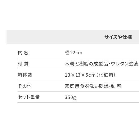
一般的なギフト包装
婚礼や出産などのギフト包装
のし・包装体裁により、紐（ひも）掛けしない場合があります。
サイズや仕様
天掛け包装について
内 容
径12cm
材 質
木粉と樹脂の成型品・ウレタン塗装
段ボールの上から熨斗紙・包装紙をか
ける簡易包装（天掛け包装）です。
箱体裁
13×13×5cm（化粧箱）
その他
家庭用食器洗い乾燥機：可
セット重量
350g
手提袋はお付けできません。
ギフト袋について