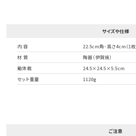
一般的なギフト包装
婚礼や出産などのギフト包装
のし・包装体裁により、紐（ひも）掛けしない場合があります。
サイズや仕様
天掛け包装について
内 容
22.5cm角･高さ4cm〈1枚
材 質
陶器（伊賀焼）
段ボールの上から熨斗紙・包装紙をか
箱体裁
24.5×24.5×5.5cm
ける簡易包装（天掛け包装）です。
セット重量
1120g
手提袋はお付けできません。
ギフト袋について
ご注意