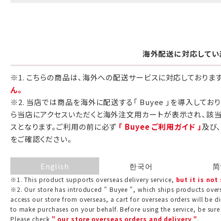
包装紙でお包みできない一部の商品
は、ギフト袋にお入れいたします。
海外配送に対応してい
手提袋はお付けできません。
※1. こちらの商品は、海外への配送サービスに対応しておりま
ん。
手提げ袋について
※2. 当店では商品を海外に配送する「 Buyee 」を導入してお
ご注文時に、ご希望枚数をご記入ください。
ら当店にアクセスいただくと海外注文用カートが表示され、該
スとなります。ご利用の前に必ず
「 Buyee ご利用ガイド 」
及び
A:京名所 袋
をご確認ください。
サイズ
English
한국어
简
高さ
32.5cm
※1. This product supports overseas delivery service,
but it is not
横
22cm
※2. Our store has introduced " Buyee ", which ships products overs
access our store from overseas, a cart for overseas orders will be d
幅
9cm
to make purchases on your behalf. Before using the service, be sure
Please check
" our store overseas orders and delivery "
.