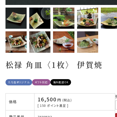
松禄 角皿〈1枚〉 伊賀焼
たち吉オリジナル
ギフト対応
海外配送OK
16,500
税込
価格
[
150
ポイント進呈 ]
商品番号
7600602