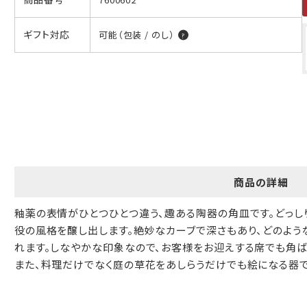
ギフト包装について
ギフト対応
可能（包装 / のし）
当店でギフト対応の商品をご購入いただきますと、熨斗（のし）掛
け・ギフト包装・手提げ袋を無料サービスしております。
包装紙について
包装紙は2種類あります。
A.一般的なギフトに使用する包装紙です。
B.婚礼や出産、長寿祝などに使用する包装紙です。
商品の詳細
A
B
釉薬の表情がひとつひとつ違う、趣ある陶器の角皿です。どっし
役の風格を醸し出します。絶妙なカーブで深さもあり、どのよう
れます。しなやかな印象なので、お客様をお迎えする席でも角ば
また、料理だけでなく庭の草花をあしらうだけでも絵になる器で