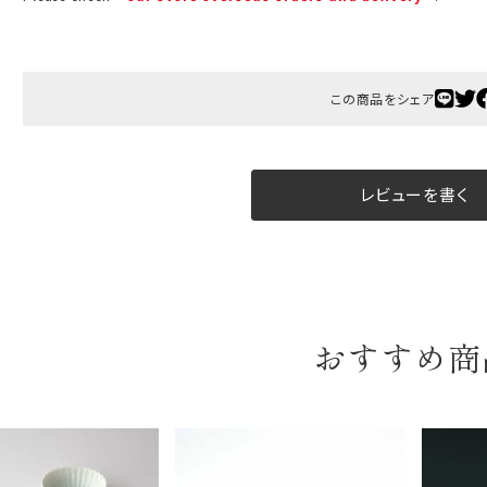
B:京名所 袋
サイズ
この商品をシェア
高さ
40cm
横
30cm
幅
14cm
レビューを書く
袋のサイズは当店で最適なものをご用意いたします。
ご提供枚数の上限はご注文商品数となります。
天掛け包装、ギフト袋対応の商品にはおつけできません。
※犬猫時計には、手提袋をお付けできません
おすすめ商
のしについて
のしについてはこちらをご覧ください