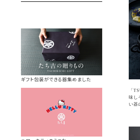
ギフト包装ができる器集めました
「T
味し
い器