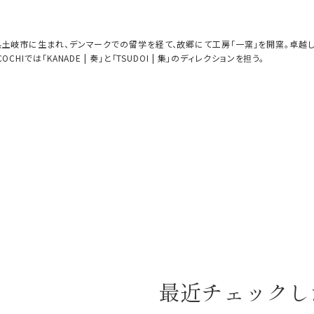
土岐市に生まれ、デンマークでの留学を経て、故郷にて工房「一窯」を開窯。卓越
OCHIでは「KANADE | 奏」と「TSUDOI | 集」のディレクションを担う。
最近チェックし