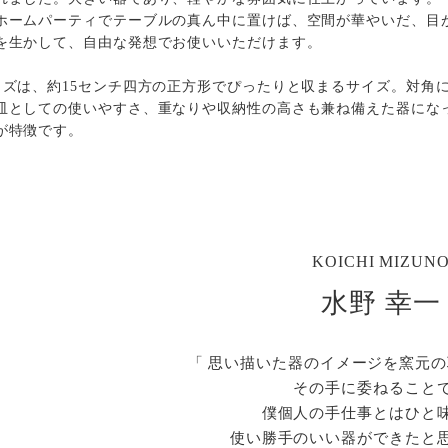
ホームパーティでテーブルの真ん中に置けば、空間が華やいだ、目
を生かして、自由な発想でお使いいただけます。
イズは、約15センチ四方の正方形でぴったりと収まるサイズ。対角
皿としての使いやすさ、重なりや収納性の高さも兼ね備えた器にな
が特徴です。
KOICHI MIZUN
水野 幸一
「 思い描いた器のイメージを窯元
その手に委ねること
僕個人の手仕事とはひと
使い勝手のいい器ができたと