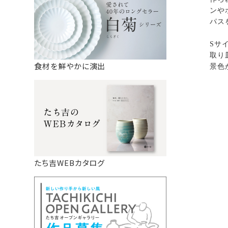
ンや
パス
Sサ
取り
食材を鮮やかに演出
景色
たち吉WEBカタログ