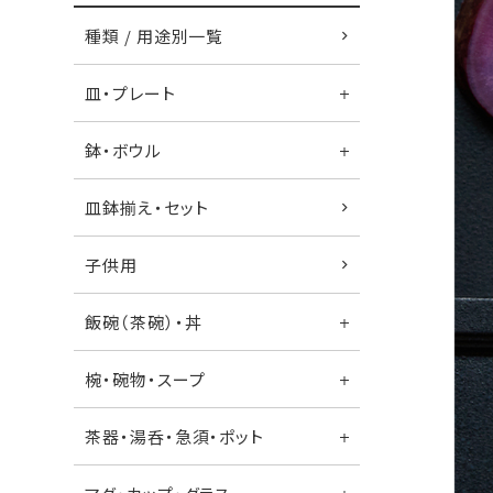
種類 / 用途別一覧
皿・プレート
鉢・ボウル
皿鉢揃え・セット
子供用
飯碗（茶碗）・丼
椀・碗物・スープ
茶器・湯呑・急須・ポット