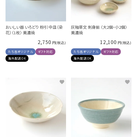
おいしい器 いろどり 粉引 中皿（染
灰釉草文 刺身揃 〈大2個・小2個〉
花）〈1枚〉 美濃焼
美濃焼
2,750
12,100
たち吉オリジナル
ギフト対応
たち吉オリジナル
ギフト対応
海外配送OK
海外配送OK