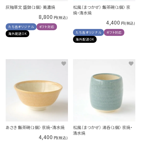
灰釉草文 盛鉢〈1個〉 美濃焼
松風（まつかぜ） 飯茶碗〈1個〉 京
焼・清水焼
8,800
4,400
たち吉オリジナル
ギフト対応
たち吉オリジナル
ギフト対応
海外配送OK
海外配送OK
あさき 飯茶碗〈1個〉 京焼・清水焼
松風（まつかぜ） 湯呑〈1個〉 京焼・
清水焼
4,400