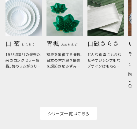
白 菊 
青楓 
白磁さらさ
い
しらぎく
あおかえで
引
1983年8月の発売以
初夏を象徴する青楓。
どんな食卓にも合わ
来のロングセラー商
日本の古き良き情景
せやすいシンプルな
こひ
品。菊のリムがきりっ
を想起させみずみず
デザインはもちろん、
と美しい、白い器のた
しい生命力も感じさ
その魅力は薄さと軽
陶器
め料理が映えやすく、
さ。重なりがよくスタ
しい
和食だけでなく料理
イリッシュでありなが
色の
のジャンルを問いま
ら、日常の食卓に馴
ト。
せん。器の重なりがよ
があ
く、すっきりと食器棚
せ、
と染
シリーズ一覧はこちら