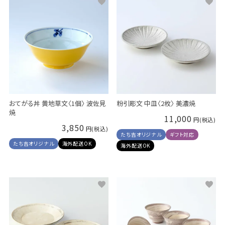
おてがる丼 黄地草文〈1個〉 波佐見
粉引彫文 中皿〈2枚〉 美濃焼
焼
11,000
3,850
たち吉オリジナル
ギフト対応
たち吉オリジナル
海外配送OK
海外配送OK