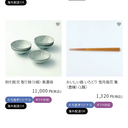
海外配送OK
粉引彫文 取り鉢〈5個〉 美濃焼
おいしい器 いろどり 雪月風花 箸
（豊穣）〈1膳〉
11,000
1,320
たち吉オリジナル
ギフト対応
たち吉オリジナル
ギフト対応
海外配送OK
海外配送OK