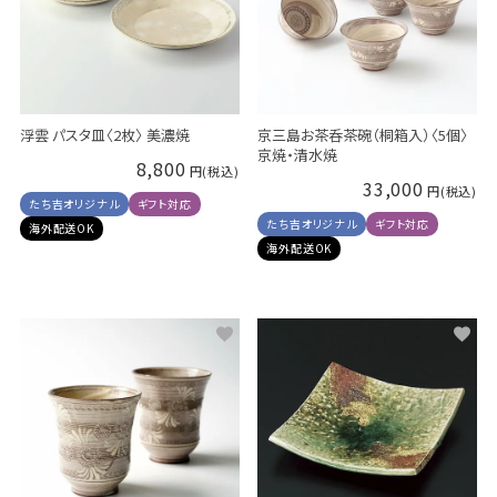
浮雲 パスタ皿〈2枚〉 美濃焼
京三島お茶呑茶碗（桐箱入）〈5個〉
京焼・清水焼
8,800
33,000
たち吉オリジナル
ギフト対応
たち吉オリジナル
ギフト対応
海外配送OK
海外配送OK