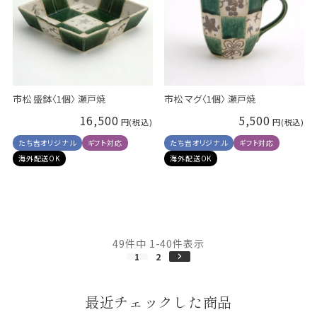
市松 盛鉢〈1個〉 瀬戸焼
市松 マグ〈1個〉 瀬戸焼
16,500
5,500
たち吉オリジナル
ギフト対応
たち吉オリジナル
ギフト対応
海外配送OK
海外配送OK
49
件中
1
-
40
件表示
1
2
最近チェックした商品