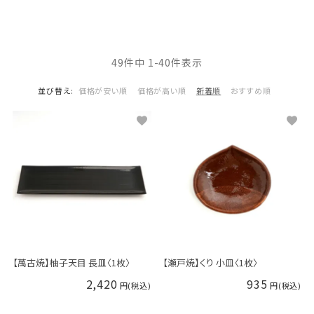
49
件中
1
-
40
件表示
並び替え
価格が安い順
価格が高い順
新着順
おすすめ順
【萬古焼】柚子天目 長皿〈1枚〉
【瀬戸焼】くり 小皿〈1枚〉
2,420
935