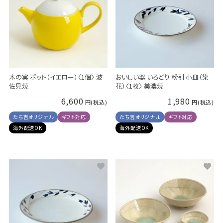
木の実 ポット（イエロー）〈1個〉 波
おいしい器 いろどり 粉引 小皿（染
佐見焼
花）〈1枚〉 美濃焼
6,600
1,980
たち吉オリジナル
ギフト対応
たち吉オリジナル
ギフト対応
海外配送OK
海外配送OK