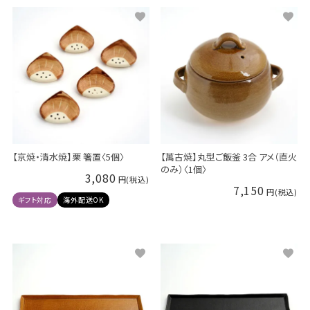
【京焼・清水焼】栗 箸置〈5個〉
【萬古焼】丸型ご飯釜 3合 アメ（直火
のみ）〈1個〉
3,080
7,150
ギフト対応
海外配送OK