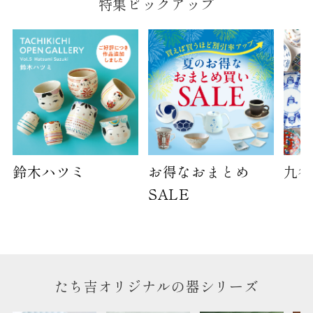
特集ピックアップ
鈴木ハツミ
お得なおまとめ
九谷
SALE
たち吉オリジナルの器シリーズ