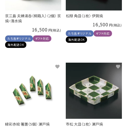
京三島 夫婦湯呑（桐箱入）〈2個〉 京
松禄 角皿〈1枚〉 伊賀焼
焼・清水焼
16,500
16,500
たち吉オリジナル
ギフト対応
たち吉オリジナル
ギフト対応
海外配送OK
海外配送OK
緑彩赤絵 箸置〈5個〉 瀬戸焼
市松 大皿〈1枚〉 瀬戸焼