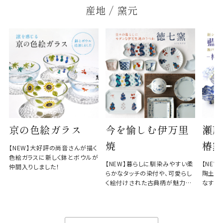
産地 / 窯元
京の色絵ガラス
今を愉しむ伊万里
瀬戸
焼
椿窯
【NEW】大好評の尚音さんが描く
色絵ガラスに新しく鉢とボウルが
【NEW】暮らしに馴染みやすい柔
【NE
仲間入りしました！
らかなタッチの染付や、可愛らし
陶土と
く絵付けされた古典柄が魅力の
なす、
徳七窯
のない