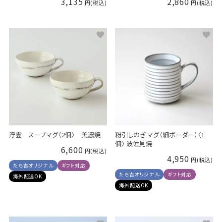
3,135
2,860
浮雲 スープマグ〈2個〉 美濃焼
粉引しのぎ マグ（細ボーダー）〈1
個〉 波佐見焼
6,600
4,950
たち吉オリジナル
ギフト対応
たち吉オリジナル
ギフト対応
海外配送OK
海外配送OK