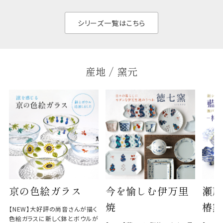
く、すっきりと食器棚
せ、
と染
シリーズ一覧はこちら
産地 / 窯元
京の色絵ガラス
今を愉しむ伊万里
瀬戸
焼
椿窯
【NEW】大好評の尚音さんが描く
色絵ガラスに新しく鉢とボウルが