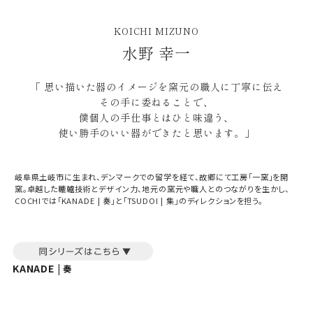
KOICHI MIZUNO
水野 幸一
「 思い描いた器のイメージを窯元の職人に丁寧に伝え
その手に委ねることで、
ギフト包装について
僕個人の手仕事とはひと味違う、
使い勝手のいい器ができたと思います。」
当店でギフト対応の商品をご購入いただきますと、熨
斗（のし）掛け・ギフト包装・手提げ袋を無料サービス
しております。
岐阜県土岐市に生まれ、デンマークでの留学を経て、故郷にて工房「一窯」を開
窯。卓越した轆轤技術とデザイン力、地元の窯元や職人とのつながりを生かし、
COCHIでは「KANADE | 奏」と「TSUDOI | 集」のディレクションを担う。
包装紙について
包装紙は2種類あります。
A.一般的なギフトに使用する包装紙です。
B.婚礼や出産、長寿祝などに使用する包装紙です。
KANADE |
奏
A
B