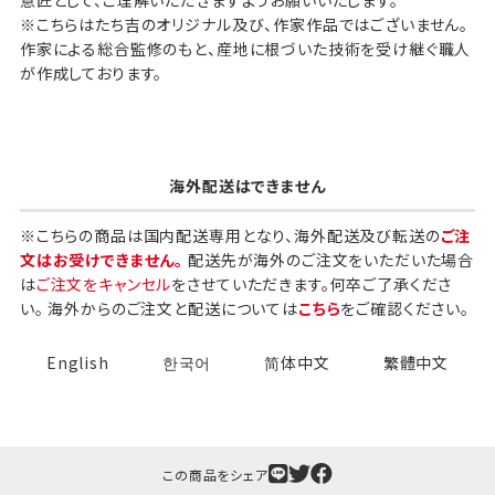
意匠として、ご理解いただきますようお願いいたします。
※こちらはたち吉のオリジナル及び、作家作品ではございません。
作家による総合監修のもと、産地に根づいた技術を受け継ぐ職人
ギフト袋について
が作成しております。
包装紙でお包みできない一部
の商品は、ギフト袋にお入れい
たします。
海外配送はできません
手提袋はお付けできません。
※こちらの商品は国内配送専用となり、海外配送及び転送の
ご注
文はお受けできません。
配送先が海外のご注文をいただいた場合
は
ご注文をキャンセル
をさせていただきます。何卒ご了承くださ
手提げ袋について
い。 海外からのご注文と配送については
こちら
をご確認ください。
ご注文時に、ご希望枚数をご記入ください。
A:京名所 袋
English
한국어
简体中文
繁體中文
サイズ
高さ
32.5cm
横
22cm
この商品をシェア