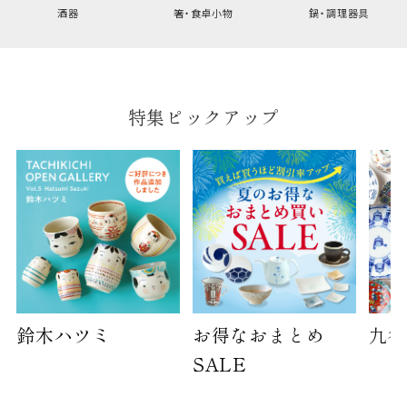
酒器
箸・食卓小物
鍋・調理器具
特集ピックアップ
鈴木ハツミ
お得なおまとめ
九谷
SALE