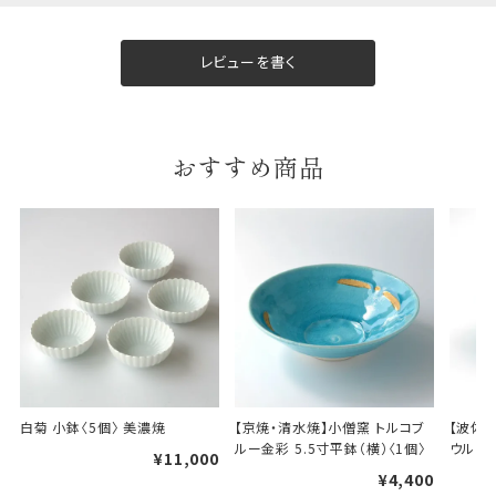
幅
9cm
レビューを書く
B:京名所 袋
サイズ
高さ
40cm
おすすめ商品
横
30cm
幅
14cm
袋のサイズは当店で最適なものをご用意いたしま
す。
ご提供枚数の上限はご注文商品数となります。
天掛け包装、ギフト袋対応の商品にはおつけでき
ません。
※犬猫時計には、手提袋をお付けできません
白菊 小鉢〈5個〉 美濃焼
【京焼・清水焼】小僧窯 トルコブ
【波佐
ルー金彩 5.5寸平鉢（横）〈1個〉
ウル〈1
¥11,000
のしについて
¥4,400