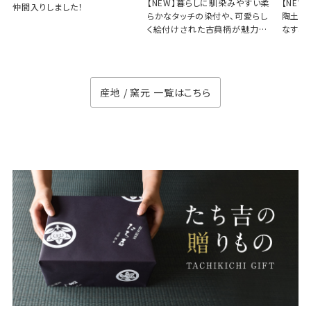
【NEW】暮らしに馴染みやすい柔
【NE
仲間入りしました！
らかなタッチの染付や、可愛らし
陶土と
く絵付けされた古典柄が魅力の
なす、
徳七窯
のない
産地 / 窯元 一覧はこちら