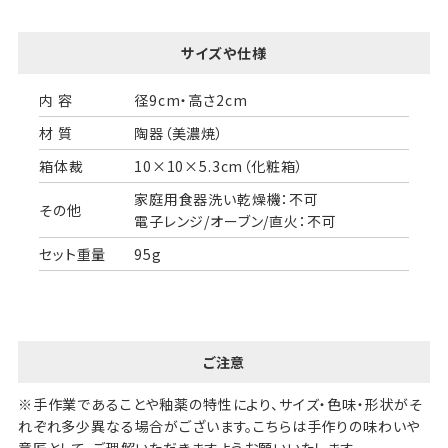
サイズや仕様
内 容
径9cm・高さ2cm
材 質
陶器（美濃焼）
婚礼や出産などのギフト
一般的なギフト包装
包装
箱体裁
10×10×5.3cm（化粧箱）
家庭用食器洗い乾燥機：不可
のし・包装体裁により、紐（ひも）掛けしない場合が
その他
電子レンジ/オーブン/直火：不可
あります。
セット重量
95g
天掛け包装について
段ボールの上から熨斗紙・包
装紙をかける簡易包装（天掛
ご注意
け包装）です。
※手作業であることや釉薬の特性により、サイズ・色味・形状がそ
れぞれ多少異なる場合がございます。こちらは手作りの味わいや
手提袋はお付けできません。