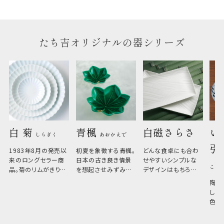
たち吉オリジナルの器シリーズ
白 菊 
青楓 
白磁さらさ
い
しらぎく
あおかえで
引
1983年8月の発売以
初夏を象徴する青楓。
どんな食卓にも合わ
来のロングセラー商
日本の古き良き情景
せやすいシンプルな
こひ
品。菊のリムがきりっ
を想起させみずみず
デザインはもちろん、
と美しい、白い器のた
しい生命力も感じさ
その魅力は薄さと軽
陶器
め料理が映えやすく、
さ。重なりがよくスタ
しい
和食だけでなく料理
イリッシュでありなが
色の
のジャンルを問いま
ら、日常の食卓に馴
ト。
せん。器の重なりがよ
があ