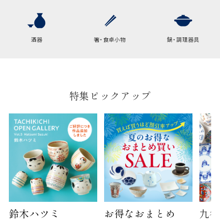
横
22cm
幅
9cm
酒器
箸・食卓小物
鍋・調理器具
B:京名所 袋
サイズ
高さ
40cm
特集ピックアップ
横
30cm
幅
14cm
袋のサイズは当店で最適なものをご用意いたしま
す。
ご提供枚数の上限はご注文商品数となります。
天掛け包装、ギフト袋対応の商品にはおつけでき
ません。
※犬猫時計には、手提袋をお付けできません
鈴木ハツミ
お得なおまとめ
九谷