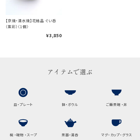
手提袋はお付けできません。
【京焼・清水焼】花結晶 ぐい呑
ギフト袋について
（紫彩）〈1個〉
¥3,850
包装紙でお包みできない一部
の商品は、ギフト袋にお入れい
たします。
アイテムで選ぶ
手提袋はお付けできません。
手提げ袋について
ご注文時に、ご希望枚数をご記入ください。
皿・プレート
鉢・ボウル
ご飯茶碗 ・丼
A:京名所 袋
サイズ
高さ
32.5cm
椀 ・碗物 ・スープ
茶器・湯呑
マグ・カップ・グラス