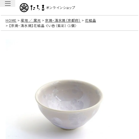
オンラインショップ
HOME
産地 ／ 窯元
京焼・清水焼（京都府）
花結晶
【京焼・清水焼】花結晶 ぐい呑（紫彩）〈1個〉