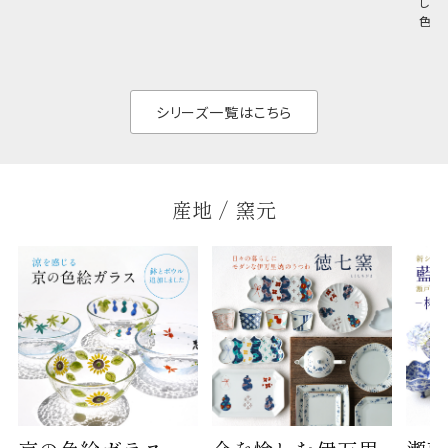
しい
和食だけでなく料理
イリッシュでありなが
色の
のジャンルを問いま
ら、日常の食卓に馴
ト。
せん。器の重なりがよ
があ
く、すっきりと食器棚
せ、
と染
シリーズ一覧はこちら
産地 / 窯元