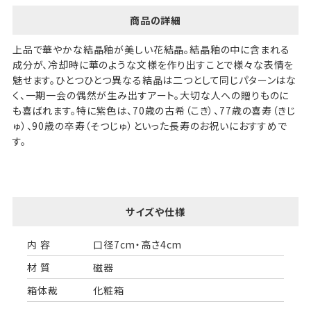
商品の詳細
上品で華やかな結晶釉が美しい花結晶。結晶釉の中に含まれる
成分が、冷却時に華のような文様を作り出すことで様々な表情を
魅せます。ひとつひとつ異なる結晶は二つとして同じパターンはな
く、一期一会の偶然が生み出すアート。大切な人への贈りものに
も喜ばれます。特に紫色は、70歳の古希（こき）、77歳の喜寿（きじ
ゅ）、90歳の卒寿（そつじゅ）といった長寿のお祝いにおすすめで
す。
サイズや仕様
内 容
口径7cm・高さ4cm
材 質
磁器
箱体裁
化粧箱