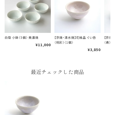
A
B
白菊 小鉢〈5個〉 美濃焼
【京焼・清水焼】花結晶 ぐい呑
【京焼
（桃彩）〈1個〉
（青）〈
婚礼や出産などのギフト
¥11,000
一般的なギフト包装
包装
¥3,850
のし・包装体裁により、紐（ひも）掛けしない場合が
あります。
最近チェックした商品
天掛け包装について
段ボールの上から熨斗紙・包
装紙をかける簡易包装（天掛
け包装）です。