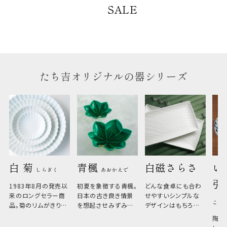
のしについて
SALE
のしについてはこちらをご覧ください
たち吉オリジナルの器シリーズ
白 菊 
青楓 
白磁さらさ
い
しらぎく
あおかえで
引
1983年8月の発売以
初夏を象徴する青楓。
どんな食卓にも合わ
来のロングセラー商
日本の古き良き情景
せやすいシンプルな
こひ
品。菊のリムがきりっ
を想起させみずみず
デザインはもちろん、
と美しい、白い器のた
しい生命力も感じさ
その魅力は薄さと軽
陶器
め料理が映えやすく、
さ。重なりがよくスタ