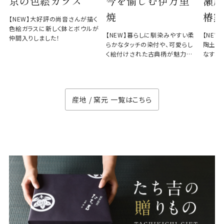
京の色絵ガラス
今を愉しむ伊万里
瀬戸
焼
椿窯
【NEW】大好評の尚音さんが描く
色絵ガラスに新しく鉢とボウルが
【NEW】暮らしに馴染みやすい柔
【NE
仲間入りしました！
らかなタッチの染付や、可愛らし
陶土と
く絵付けされた古典柄が魅力の
なす、
徳七窯
のない
産地 / 窯元 一覧はこちら