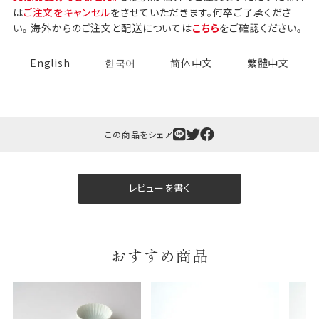
は
ご注文をキャンセル
をさせていただきます。何卒ご了承くださ
い。 海外からのご注文と配送については
こちら
をご確認ください。
English
한국어
简体中文
繁體中文
この商品をシェア
ギフト包装について
当店でギフト対応の商品をご購入いただきますと、熨
斗（のし）掛け・ギフト包装・手提げ袋を無料サービス
レビューを書く
しております。
包装紙について
おすすめ商品
包装紙は2種類あります。
A.一般的なギフトに使用する包装紙です。
B.婚礼や出産、長寿祝などに使用する包装紙です。