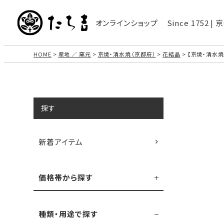
オンラインショップ
Since 1752 
HOME
産地 ／ 窯元
京焼・清水焼（京都府）
花結晶
【京焼・清水焼
探す
新着アイテム
価格帯から探す
種類・用途で探す