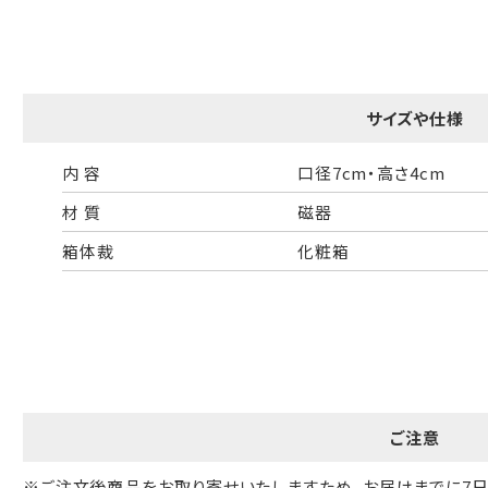
一般的なギフト包装
婚礼や出産などのギフト包装
のし・包装体裁により、紐（ひも）掛けしない場合があります。
サイズや仕様
天掛け包装について
内 容
口径7cm・高さ4cm
材 質
磁器
段ボールの上から熨斗紙・包装紙をか
箱体裁
化粧箱
ける簡易包装（天掛け包装）です。
手提袋はお付けできません。
ギフト袋について
ご注意
※ご注文後商品をお取り寄せいたしますため、お届けまでに7