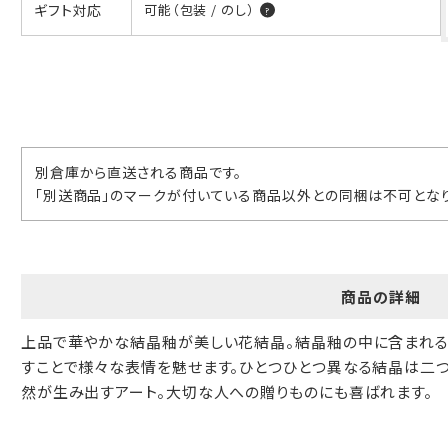
ギフト対応
可能（包装 / のし）
ギフト包装について
当店でギフト対応の商品をご購入いただきますと、熨斗（のし）掛
け・ギフト包装・手提げ袋を無料サービスしております。
包装紙について
別倉庫から直送される商品です。
包装紙は2種類あります。
「別送商品」のマークが付いている商品以外との同梱は不可となり
A.一般的なギフトに使用する包装紙です。
B.婚礼や出産、長寿祝などに使用する包装紙です。
A
B
商品の詳細
上品で華やかな結晶釉が美しい花結晶。結晶釉の中に含まれる
すことで様々な表情を魅せます。ひとつひとつ異なる結晶は二つ
然が生み出すアート。大切な人への贈りものにも喜ばれます。