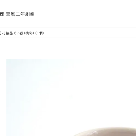
| 京都 宝暦二年創業
】花結晶 ぐい呑（桃彩）〈1個〉