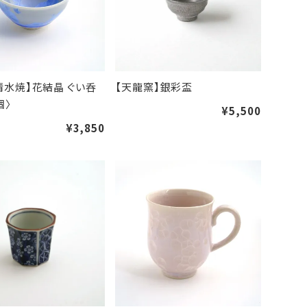
清水焼】花結晶 ぐい呑
【天龍窯】銀彩盃
個〉
¥5,500
¥3,850