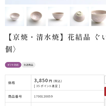
【京焼・清水焼】花結晶 ぐ
個〉
ギフト対応
別送商品
3,850
税込
価格
[
35
ポイント進呈 ]
商品番号
1700120059