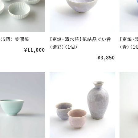
〈5個〉 美濃焼
【京焼・清水焼】花結晶 ぐい呑
【京焼・
（紫彩）〈1個〉
（青）〈1
¥11,000
¥3,850