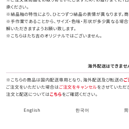
承ください。
包装紙でお包みできない一部の商品
※結晶釉の特性により、ひとつずつ結晶の表情が異なります。商
は、ギフト袋にお入れいたします。
※手作業であることから、サイズ・色味・形状が多少異なる場合
解いただきますようお願い致します。
※こちらはたち吉のオリジナルではございません。
手提袋はお付けできません。
手提げ袋について
ご注文時に、ご希望枚数をご記入ください。
海外配送はできませ
A:京名所 袋
※こちらの商品は国内配送専用となり、海外配送及び転送の
ご
サイズ
ご注文をいただいた場合は
ご注文をキャンセル
をさせていただ
注文と配送については
こちら
をご確認ください。
高さ
32.5cm
横
22cm
English
한국어
简
幅
9cm