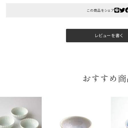
B:京名所 袋
この商品をシェア
サイズ
高さ
40cm
レビューを書く
横
30cm
幅
14cm
袋のサイズは当店で最適なものをご用意いたします。
ご提供枚数の上限はご注文商品数となります。
おすすめ商
天掛け包装、ギフト袋対応の商品にはおつけできません。
※犬猫時計には、手提袋をお付けできません
のしについて
のしについてはこちらをご覧ください