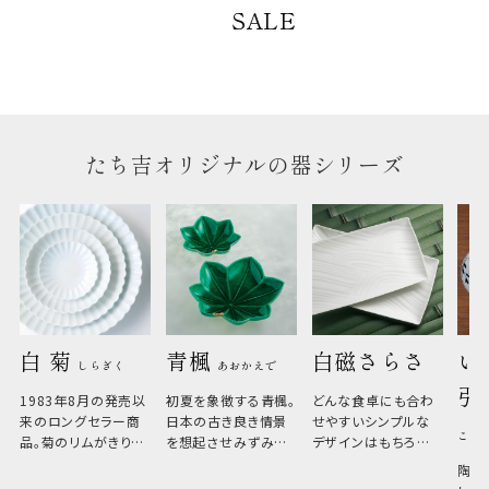
のしについて
SALE
のしについてはこちらをご覧ください
たち吉オリジナルの器シリーズ
白 菊 
青楓 
白磁さらさ
い
しらぎく
あおかえで
引
1983年8月の発売以
初夏を象徴する青楓。
どんな食卓にも合わ
来のロングセラー商
日本の古き良き情景
せやすいシンプルな
こひ
品。菊のリムがきりっ
を想起させみずみず
デザインはもちろん、
と美しい、白い器のた
しい生命力も感じさ
その魅力は薄さと軽
陶器
め料理が映えやすく、
さ。重なりがよくスタ