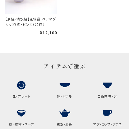
手提袋はお付けできません。
【京焼・清水焼】花結晶 ペアマグ
ギフト袋について
カップ（紫・ピンク）〈2個〉
¥12,100
包装紙でお包みできない一部
の商品は、ギフト袋にお入れい
たします。
アイテムで選ぶ
手提袋はお付けできません。
手提げ袋について
ご注文時に、ご希望枚数をご記入ください。
皿・プレート
鉢・ボウル
ご飯茶碗 ・丼
A:京名所 袋
サイズ
高さ
32.5cm
椀 ・碗物 ・スープ
茶器・湯呑
マグ・カップ・グラス