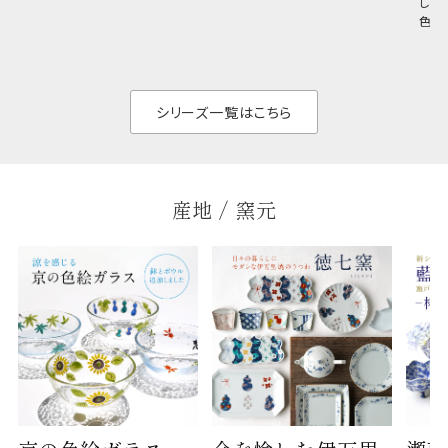
しい
和食だけでなく料理
イリッシュでありなが
色の
のジャンルを問いま
ら、日常の食卓に馴
ト。
せん。器の重なりがよ
があ
く、すっきりと食器棚
せ、
と染
シリーズ一覧はこちら
産地 / 窯元