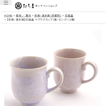
オンラインショップ
HOME
産地 ／ 窯元
京焼・清水焼（京都府）
花結晶
【京焼・清水焼】花結晶 ペアマグカップ（紫・ピンク）〈2個〉