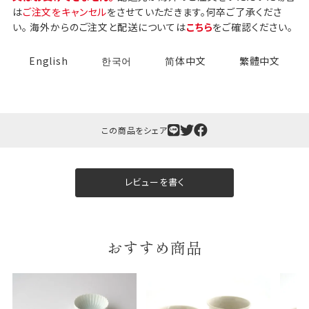
は
ご注文をキャンセル
をさせていただきます。何卒ご了承くださ
い。 海外からのご注文と配送については
こちら
をご確認ください。
English
한국어
简体中文
繁體中文
この商品をシェア
ギフト包装について
当店でギフト対応の商品をご購入いただきますと、熨
斗（のし）掛け・ギフト包装・手提げ袋を無料サービス
レビューを書く
しております。
包装紙について
おすすめ商品
包装紙は2種類あります。
A.一般的なギフトに使用する包装紙です。
B.婚礼や出産、長寿祝などに使用する包装紙です。