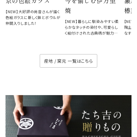
京の色絵ガラス
今を愉しむ伊万里
瀬戸
焼
椿窯
【NEW】大好評の尚音さんが描く
色絵ガラスに新しく鉢とボウルが
【NEW】暮らしに馴染みやすい柔
【NE
仲間入りしました！
らかなタッチの染付や、可愛らし
陶土と
く絵付けされた古典柄が魅力の
なす、
徳七窯
のない
産地 / 窯元 一覧はこちら