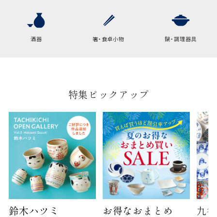
横
22cm
幅
9cm
酒器
箸・食卓小物
鍋・調理器具
B:京名所 袋
サイズ
高さ
40cm
特集ピックアップ
横
30cm
幅
14cm
袋のサイズは当店で最適なものをご用意いたしま
す。
ご提供枚数の上限はご注文商品数となります。
天掛け包装、ギフト袋対応の商品にはおつけでき
ません。
※犬猫時計には、手提袋をお付けできません
鈴木ハツミ
お得なおまとめ
九谷