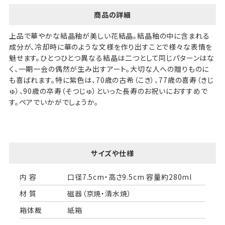
商品の詳細
上品で華やかな結晶釉が美しい花結晶。結晶釉の中に含まれる
成分が、冷却時に華のような文様を作り出すことで様々な表情を
魅せます。ひとつひとつ異なる結晶は二つとして同じパターンはな
く、一期一会の偶然が生み出すアート。大切な人への贈りものに
も喜ばれます。特に紫色は、70歳の古希（こき）、77歳の喜寿（きじ
ゅ）、90歳の卒寿（そつじゅ）といった長寿のお祝いにおすすめで
す。ペアでいかがでしょうか。
サイズや仕様
内 容
口径7.5cm・高さ9.5cm 容量約280ml
材 質
磁器（京焼・清水焼）
箱体裁
紙箱