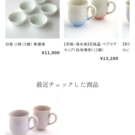
A
B
白菊 小鉢〈5個〉 美濃焼
【京焼・清水焼】花結晶 ペアマグ
【京焼
カップ（白地青赤）〈2個〉
カップ（
婚礼や出産などのギフト
¥11,000
一般的なギフト包装
包装
¥13,200
のし・包装体裁により、紐（ひも）掛けしない場合が
あります。
最近チェックした商品
天掛け包装について
段ボールの上から熨斗紙・包
装紙をかける簡易包装（天掛
け包装）です。