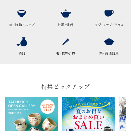
高さ
32.5cm
横
22cm
椀 ・碗物 ・スープ
茶器・湯呑
マグ・カップ・グラス
幅
9cm
B:京名所 袋
酒器
箸・食卓小物
鍋・調理器具
サイズ
高さ
40cm
横
30cm
特集ピックアップ
幅
14cm
袋のサイズは当店で最適なものをご用意いたしま
す。
ご提供枚数の上限はご注文商品数となります。
天掛け包装、ギフト袋対応の商品にはおつけでき
ません。