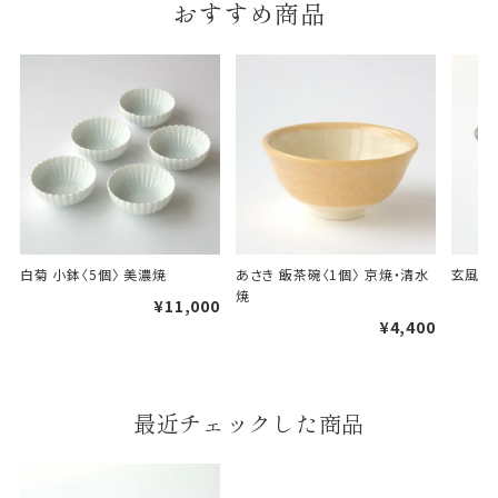
おすすめ商品
B.婚礼や出産、長寿祝などに使用する包装紙です。
A
B
婚礼や出産などのギフト
一般的なギフト包装
包装
白菊 小鉢〈5個〉 美濃焼
あさき 飯茶碗〈1個〉 京焼・清水
玄風 飯
焼
¥11,000
のし・包装体裁により、紐（ひも）掛けしない場合が
¥4,400
あります。
天掛け包装について
最近チェックした商品
段ボールの上から熨斗紙・包
装紙をかける簡易包装（天掛