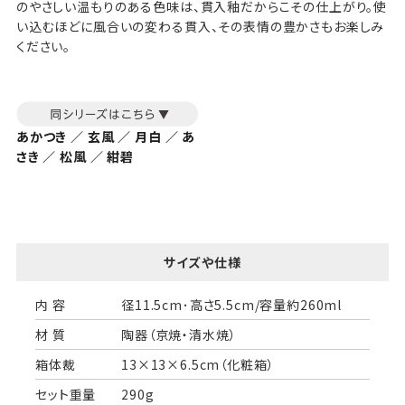
のやさしい温もりのある色味は、貫入釉だからこその仕上がり。使
い込むほどに風合いの変わる貫入、その表情の豊かさもお楽しみ
ください。
あかつき ／ 玄風 ／ 月白 ／ あ
さき ／ 松風 ／ 紺碧
サイズや仕様
内 容
径11.5cm･高さ5.5cm/容量約260ml
材 質
陶器（京焼・清水焼）
箱体裁
13×13×6.5cm（化粧箱）
セット重量
290g