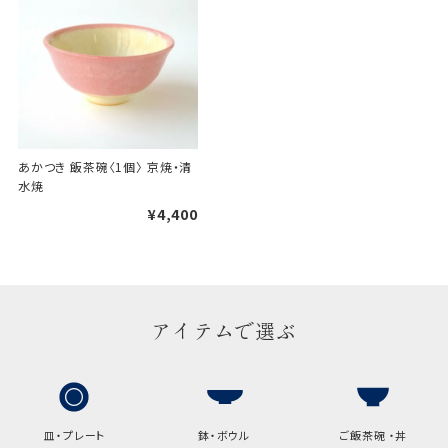
け包装）です。
手提袋はお付けできません。
ギフト袋について
あかつき 飯茶碗〈1個〉 京焼・清
水焼
包装紙でお包みできない一部
の商品は、ギフト袋にお入れい
¥4,400
たします。
手提袋はお付けできません。
アイテムで選ぶ
手提げ袋について
ご注文時に、ご希望枚数をご記入ください。
A:京名所 袋
皿・プレート
鉢・ボウル
ご飯茶碗 ・丼
サイズ