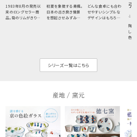
引
1983年8月の発売以
初夏を象徴する青楓。
どんな食卓にも合わ
来のロングセラー商
日本の古き良き情景
せやすいシンプルな
こひ
品。菊のリムがきりっ
を想起させみずみず
デザインはもちろん、
と美しい、白い器のた
しい生命力も感じさ
その魅力は薄さと軽
陶器
め料理が映えやすく、
さ。重なりがよくスタ
しい
和食だけでなく料理
イリッシュでありなが
色の
のジャンルを問いま
ら、日常の食卓に馴
ト。
せん。器の重なりがよ
があ
く、すっきりと食器棚
せ、
と染
シリーズ一覧はこちら
産地 / 窯元