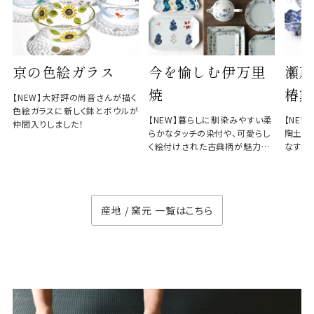
京の色絵ガラス
今を愉しむ伊万里
瀬戸
焼
椿窯
【NEW】大好評の尚音さんが描く
色絵ガラスに新しく鉢とボウルが
【NEW】暮らしに馴染みやすい柔
【NE
仲間入りしました！
らかなタッチの染付や、可愛らし
陶土と
く絵付けされた古典柄が魅力の
なす、
徳七窯
のない
産地 / 窯元 一覧はこちら