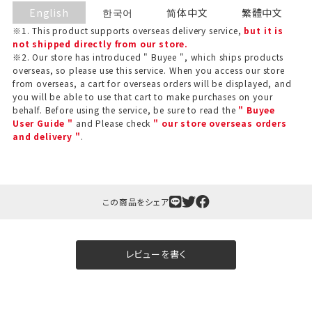
English
한국어
简体中文
繁體中文
※1. This product supports overseas delivery service,
but it is
not shipped directly from our store.
※2. Our store has introduced " Buyee ", which ships products
overseas, so please use this service. When you access our store
from overseas, a cart for overseas orders will be displayed, and
you will be able to use that cart to make purchases on your
behalf. Before using the service, be sure to read the
" Buyee
User Guide "
and Please check
" our store overseas orders
and delivery "
.
ギフト包装について
当店でギフト対応の商品をご購入いただきますと、熨
この商品をシェア
斗（のし）掛け・ギフト包装・手提げ袋を無料サービス
しております。
レビューを書く
包装紙について
包装紙は2種類あります。
A.一般的なギフトに使用する包装紙です。