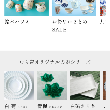
※犬猫時計には、手提袋をお付けできません
のしについて
鈴木ハツミ
お得なおまとめ
九谷
のしについてはこちらをご覧ください
SALE
たち吉オリジナルの器シリーズ
白 菊 
青楓 
白磁さらさ
い
しらぎく
あおかえで