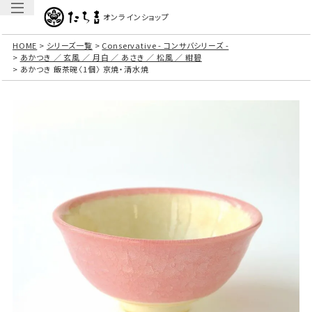
オンラインショップ
HOME
シリーズ一覧
Conservative - コンサバシリーズ -
あかつき ／ 玄風 ／ 月白 ／ あさき ／ 松風 ／ 紺碧
あかつき 飯茶碗〈1個〉 京焼・清水焼