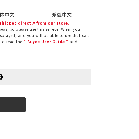
体中文
繁體中文
 shipped directly from our store.
eas, so please use this service. When you
isplayed, and you will be able to use that cart
 to read the
" Buyee User Guide "
and