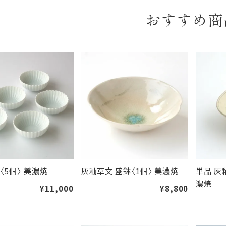
おすすめ商
〈5個〉 美濃焼
灰釉草文 盛鉢〈1個〉 美濃焼
単品 灰
濃焼
¥11,000
¥8,800