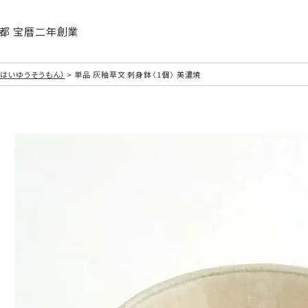
| 京都 宝暦二年創業
はいゆうそうもん）
単品 灰釉草文 刺身鉢〈1個〉 美濃焼