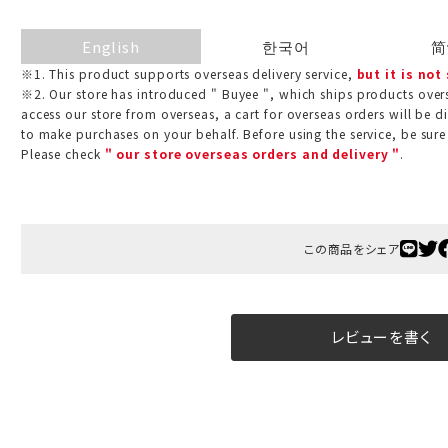
English
한국어
简
※1. This product supports overseas delivery service,
but it is not
※2. Our store has introduced " Buyee ", which ships products overs
access our store from overseas, a cart for overseas orders will be d
to make purchases on your behalf. Before using the service, be sure
Please check
" our store overseas orders and delivery "
.
この商品をシェア
レビューを書く