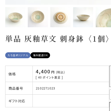
単品 灰釉草文 刺身鉢〈1個
たち吉オリジナル
海外配送OK
4,400
税込
価格
[
40
ポイント進呈 ]
商品番号
2102271023
ギフト対応