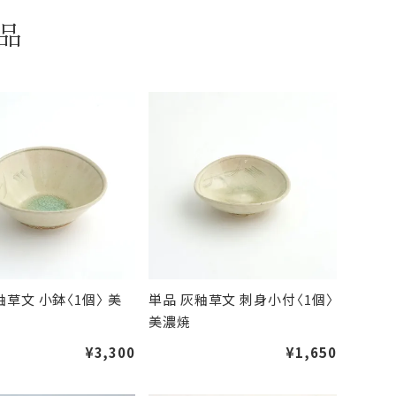
品
釉草文 小鉢〈1個〉 美
単品 灰釉草文 刺身小付〈1個〉
美濃焼
¥3,300
¥1,650