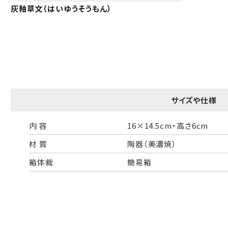
灰釉草文（はいゆうそうもん）
サイズや仕様
内 容
16×14.5cm・高さ6cm
材 質
陶器（美濃焼）
箱体裁
簡易箱