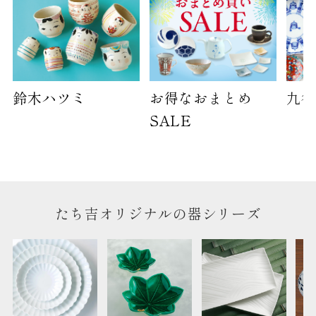
鈴木ハツミ
お得なおまとめ
九谷
SALE
たち吉オリジナルの器シリーズ