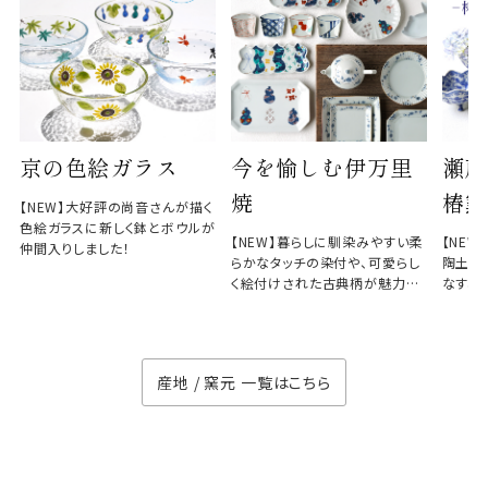
京の色絵ガラス
今を愉しむ伊万里
瀬戸
焼
椿窯
【NEW】大好評の尚音さんが描く
色絵ガラスに新しく鉢とボウルが
【NEW】暮らしに馴染みやすい柔
【NE
仲間入りしました！
らかなタッチの染付や、可愛らし
陶土と
く絵付けされた古典柄が魅力の
なす、
徳七窯
のない
産地 / 窯元 一覧はこちら