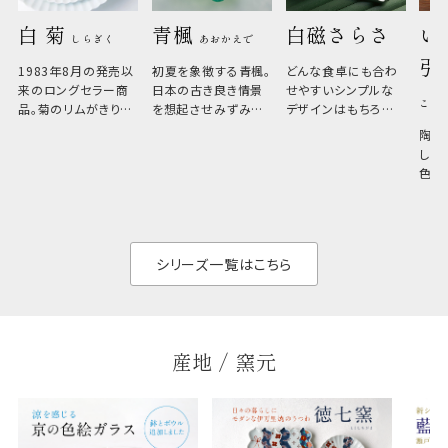
白 菊 
青楓 
白磁さらさ
い
しらぎく
あおかえで
引
1983年8月の発売以
初夏を象徴する青楓。
どんな食卓にも合わ
来のロングセラー商
日本の古き良き情景
せやすいシンプルな
こひ
品。菊のリムがきりっ
を想起させみずみず
デザインはもちろん、
と美しい、白い器のた
しい生命力も感じさ
その魅力は薄さと軽
陶器
め料理が映えやすく、
さ。重なりがよくスタ
しい
和食だけでなく料理
イリッシュでありなが
色の
のジャンルを問いま
ら、日常の食卓に馴
ト。
せん。器の重なりがよ
があ
く、すっきりと食器棚
せ、
と染
シリーズ一覧はこちら
産地 / 窯元