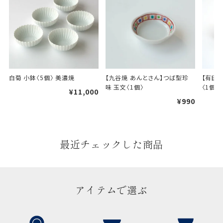
白菊 小鉢〈5個〉 美濃焼
【九谷焼 あんとさん】つば型珍
【有田
味 玉文〈1個〉
〈1個〉
¥11,000
¥990
最近チェックした商品
アイテムで選ぶ