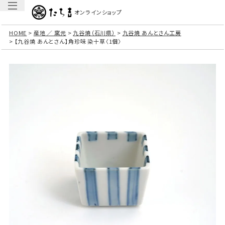
オンラインショップ
HOME
産地 ／ 窯元
九谷焼（石川県）
九谷焼 あんとさん工房
【九谷焼 あんとさん】角珍味 染十草〈1個〉