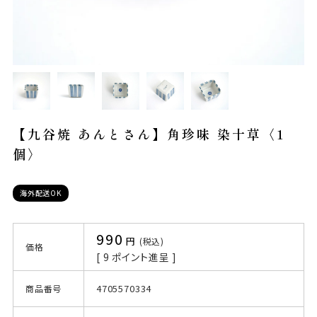
【九谷焼 あんとさん】角珍味 染十草〈1
個〉
海外配送OK
990
税込
価格
[
9
ポイント進呈 ]
4705570334
商品番号