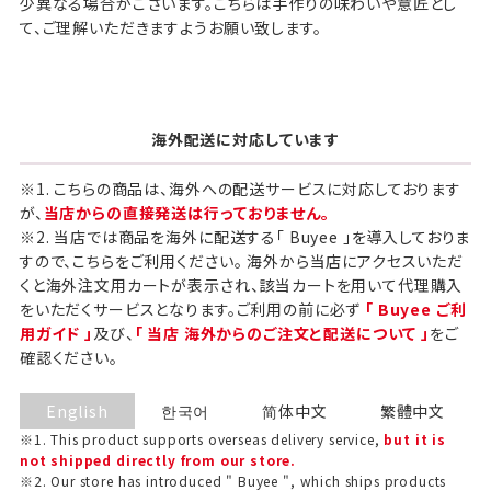
少異なる場合がございます。こちらは手作りの味わいや意匠とし
て、ご理解いただきますようお願い致します。
海外配送に対応しています
※1. こちらの商品は、海外への配送サービスに対応しております
が、
当店からの直接発送は行っておりません。
※2. 当店では商品を海外に配送する「 Buyee 」を導入しておりま
すので、こちらをご利用ください。 海外から当店にアクセスいただ
くと海外注文用カートが表示され、該当カートを用いて代理購入
をいただくサービスとなります。ご利用の前に必ず
「 Buyee ご利
用ガイド 」
及び、
「 当店 海外からのご注文と配送について 」
をご
確認ください。
English
한국어
简体中文
繁體中文
※1. This product supports overseas delivery service,
but it is
not shipped directly from our store.
※2. Our store has introduced " Buyee ", which ships products