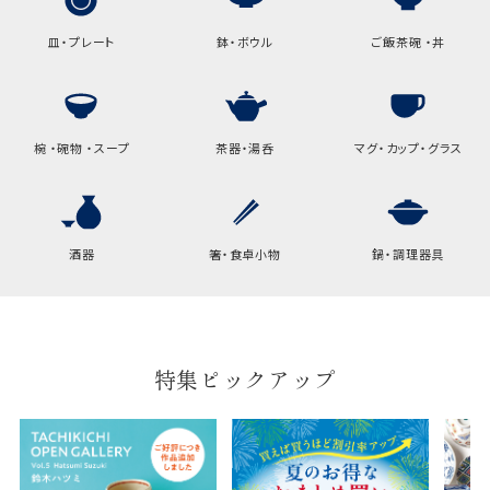
皿・プレート
鉢・ボウル
ご飯茶碗 ・丼
椀 ・碗物 ・スープ
茶器・湯呑
マグ・カップ・グラス
酒器
箸・食卓小物
鍋・調理器具
特集ピックアップ