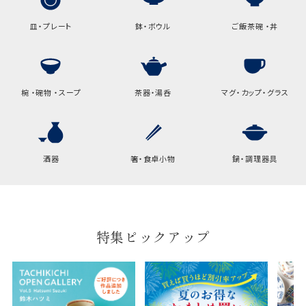
皿・プレート
鉢・ボウル
ご飯茶碗 ・丼
椀 ・碗物 ・スープ
茶器・湯呑
マグ・カップ・グラス
酒器
箸・食卓小物
鍋・調理器具
特集ピックアップ