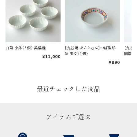
白菊 小鉢〈5個〉 美濃焼
【九谷焼 あんとさん】つば型珍
【九谷
味 玉文〈1個〉
間道文〈
¥11,000
¥990
最近チェックした商品
アイテムで選ぶ