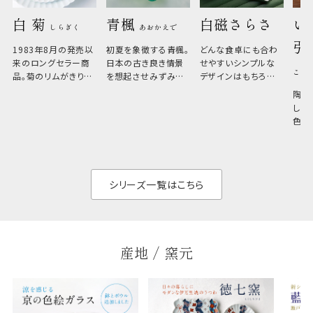
白 菊 
青楓 
白磁さらさ
い
しらぎく
あおかえで
引
1983年8月の発売以
初夏を象徴する青楓。
どんな食卓にも合わ
来のロングセラー商
日本の古き良き情景
せやすいシンプルな
こひ
品。菊のリムがきりっ
を想起させみずみず
デザインはもちろん、
と美しい、白い器のた
しい生命力も感じさ
その魅力は薄さと軽
陶器
め料理が映えやすく、
さ。重なりがよくスタ
しい
和食だけでなく料理
イリッシュでありなが
色の
のジャンルを問いま
ら、日常の食卓に馴
ト。
せん。器の重なりがよ
があ
く、すっきりと食器棚
せ、
と染
シリーズ一覧はこちら
産地 / 窯元