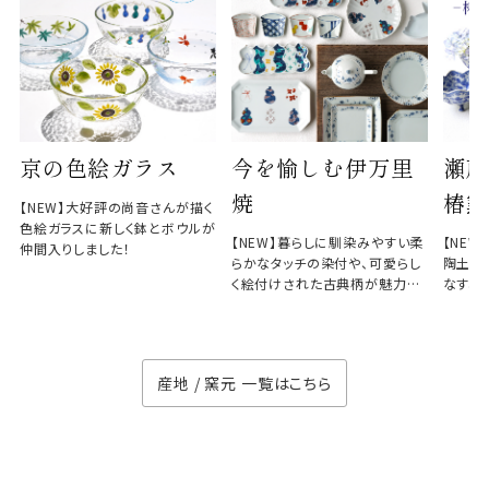
京の色絵ガラス
今を愉しむ伊万里
瀬戸
焼
椿窯
【NEW】大好評の尚音さんが描く
色絵ガラスに新しく鉢とボウルが
【NEW】暮らしに馴染みやすい柔
【NE
仲間入りしました！
らかなタッチの染付や、可愛らし
陶土と
く絵付けされた古典柄が魅力の
なす、
徳七窯
のない
産地 / 窯元 一覧はこちら