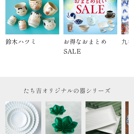
鈴木ハツミ
お得なおまとめ
九谷
SALE
たち吉オリジナルの器シリーズ