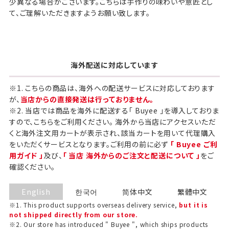
少異なる場合がございます。こちらは手作りの味わいや意匠とし
て、ご理解いただきますようお願い致します。
海外配送に対応しています
※1. こちらの商品は、海外への配送サービスに対応しております
が、
当店からの直接発送は行っておりません。
※2. 当店では商品を海外に配送する「 Buyee 」を導入しておりま
すので、こちらをご利用ください。 海外から当店にアクセスいただ
くと海外注文用カートが表示され、該当カートを用いて代理購入
をいただくサービスとなります。ご利用の前に必ず
「 Buyee ご利
用ガイド 」
及び、
「 当店 海外からのご注文と配送について 」
をご
確認ください。
English
한국어
简体中文
繁體中文
※1. This product supports overseas delivery service,
but it is
not shipped directly from our store.
※2. Our store has introduced " Buyee ", which ships products