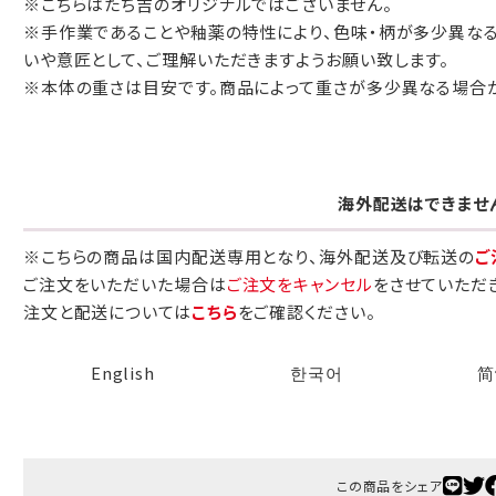
※こちらはたち吉のオリジナルではございません。
包装紙でお包みできない一部の商品
※手作業であることや釉薬の特性により、色味・柄が多少異な
は、ギフト袋にお入れいたします。
いや意匠として、ご理解いただきますようお願い致します。
※本体の重さは目安です。商品によって重さが多少異なる場合
手提袋はお付けできません。
海外配送はできませ
手提げ袋について
ご注文時に、ご希望枚数をご記入ください。
※こちらの商品は国内配送専用となり、海外配送及び転送の
ご
ご注文をいただいた場合は
ご注文をキャンセル
をさせていただ
A:京名所 袋
注文と配送については
こちら
をご確認ください。
サイズ
English
한국어
简
高さ
32.5cm
横
22cm
幅
9cm
この商品をシェア