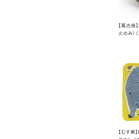
【萬古焼】
火のみ）〈
【むす美】k