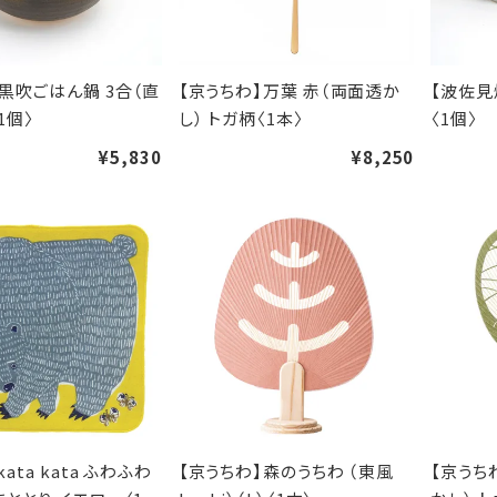
黒吹ごはん鍋 3合（直
【京うちわ】万葉 赤（両面透か
【波佐見
1個〉
し） トガ柄〈1本〉
〈1個〉
¥5,830
¥8,250
ata kata ふわふわ
【京うちわ】森のうちわ （東風
【京うち