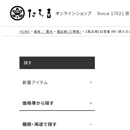
オンラインショップ
Since 1752 
HOME
産地 ／ 窯元
萬古焼（三重県）
【萬古焼】白雪雀 8号（直火のみ
探す
新着アイテム
価格帯から探す
種類・用途で探す