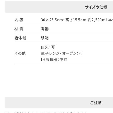
一般的なギフト包装
婚礼や出産などのギフト包装
サイズや仕様
のし・包装体裁により、紐（ひも）掛けしない場合があります。
内 容
30×25.5cm・高さ15.5cm 約2,500ml 本
材 質
陶器
天掛け包装について
箱体裁
紙箱
直火：可
その他
電子レンジ・オーブン：可
段ボールの上から熨斗紙・包装紙をか
IH調理器：不可
ける簡易包装（天掛け包装）です。
手提袋はお付けできません。
ギフト袋について
ご注意