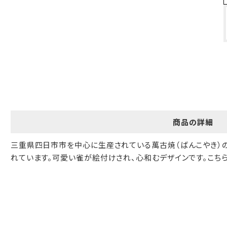
ギフト包装について
当店でギフト対応の商品をご購入いただきますと、熨斗（のし）掛
け・ギフト包装・手提げ袋を無料サービスしております。
包装紙について
包装紙は2種類あります。
A.一般的なギフトに使用する包装紙です。
B.婚礼や出産、長寿祝などに使用する包装紙です。
商品の詳細
A
B
三重県四日市市を中心に生産されている萬古焼（ばんこやき）
れています。可愛い雀が絵付けされ、心和むデザインです。こち