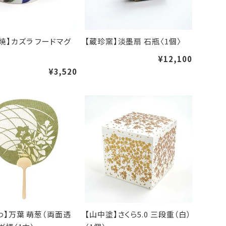
焼】カズラ フードマグ
【蔵珍窯】淡墨扇 石瓶〈1個〉
¥12,100
¥3,520
わ】万葉 萌葱（両面透
【山中塗】さくら5.0 三段重（白）