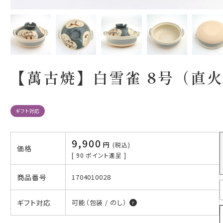
【萬古焼】白雪雀 8号（直
ギフト対応
9,900
税込
価格
[
90
ポイント進呈 ]
商品番号
1704010028
ギフト対応
可能（包装 / のし）