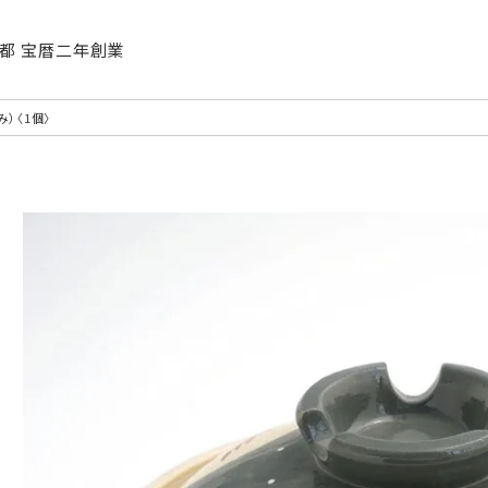
| 京都 宝暦二年創業
）〈1個〉