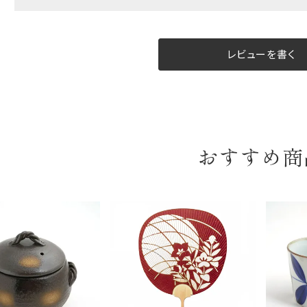
B:京名所 袋
サイズ
レビューを書く
高さ
40cm
横
30cm
幅
14cm
おすすめ商
袋のサイズは当店で最適なものをご用意いたします。
ご提供枚数の上限はご注文商品数となります。
天掛け包装、ギフト袋対応の商品にはおつけできません。
※犬猫時計には、手提袋をお付けできません
のしについて
のしについてはこちらをご覧ください