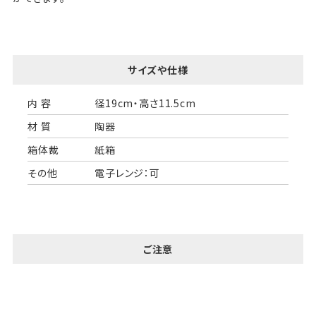
サイズや仕様
内 容
径19cm・高さ11.5cm
材 質
陶器
箱体裁
紙箱
その他
電子レンジ：可
ご注意