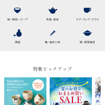
たします。
手提袋はお付けできません。
椀 ・碗物 ・スープ
茶器・湯呑
マグ・カップ・グラス
手提げ袋について
ご注文時に、ご希望枚数をご記入ください。
A:京名所 袋
酒器
箸・食卓小物
鍋・調理器具
サイズ
高さ
32.5cm
横
22cm
特集ピックアップ
幅
9cm
B:京名所 袋
サイズ
高さ
40cm