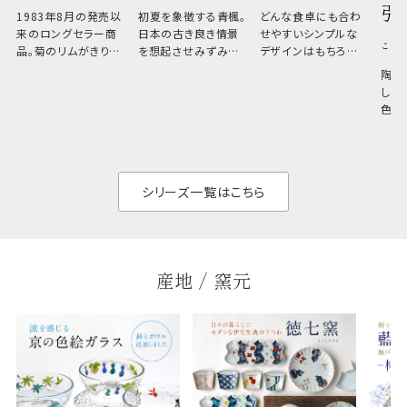
引
1983年8月の発売以
初夏を象徴する青楓。
どんな食卓にも合わ
来のロングセラー商
日本の古き良き情景
せやすいシンプルな
こひ
品。菊のリムがきりっ
を想起させみずみず
デザインはもちろん、
と美しい、白い器のた
しい生命力も感じさ
その魅力は薄さと軽
陶器
め料理が映えやすく、
さ。重なりがよくスタ
しい
和食だけでなく料理
イリッシュでありなが
色の
のジャンルを問いま
ら、日常の食卓に馴
ト。
せん。器の重なりがよ
があ
く、すっきりと食器棚
せ、
と染
シリーズ一覧はこちら
産地 / 窯元