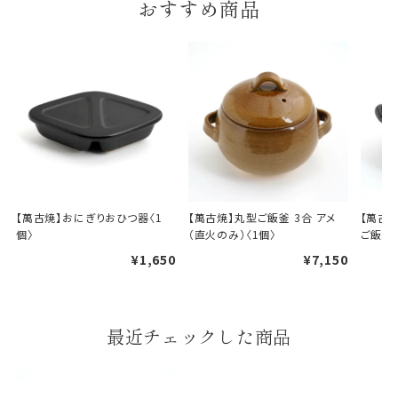
おすすめ商品
ギフト包装について
当店でギフト対応の商品をご購入いただきますと、熨
斗（のし）掛け・ギフト包装・手提げ袋を無料サービス
しております。
包装紙について
包装紙は2種類あります。
A.一般的なギフトに使用する包装紙です。
B.婚礼や出産、長寿祝などに使用する包装紙です。
【萬古焼】おにぎりおひつ器〈1
【萬古焼】丸型ご飯釜 3合 アメ
【萬古焼
個〉
（直火のみ）〈1個〉
ご飯釜（
A
B
¥1,650
¥7,150
最近チェックした商品
婚礼や出産などのギフト