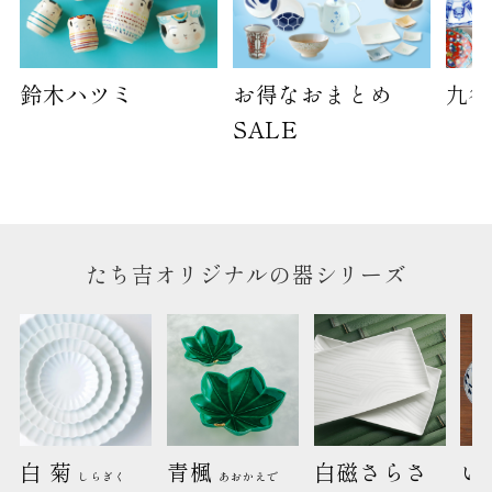
横
30cm
幅
14cm
鈴木ハツミ
お得なおまとめ
九谷
SALE
袋のサイズは当店で最適なものをご用意いたしま
す。
ご提供枚数の上限はご注文商品数となります。
天掛け包装、ギフト袋対応の商品にはおつけでき
ません。
※犬猫時計には、手提袋をお付けできません
たち吉オリジナルの器シリーズ
のしについて
のしについてはこちらをご覧ください
白 菊 
青楓 
白磁さらさ
い
しらぎく
あおかえで