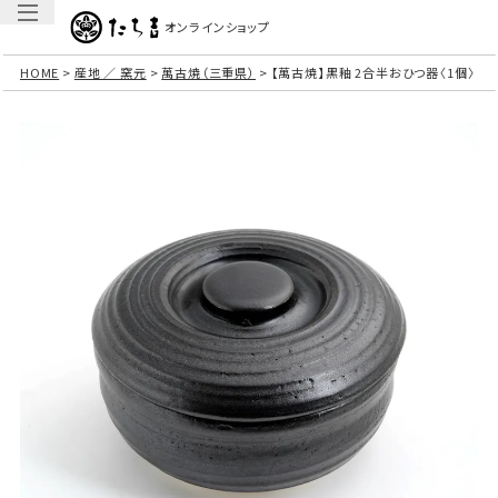
オンラインショップ
HOME
産地 ／ 窯元
萬古焼（三重県）
【萬古焼】黒釉 2合半おひつ器〈1個〉