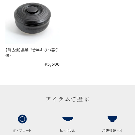
一般的なギフト包装
包装
のし・包装体裁により、紐（ひも）掛けしない場合が
あります。
天掛け包装について
【萬古焼】黒釉 2合半おひつ器〈1
個〉
段ボールの上から熨斗紙・包
¥5,500
装紙をかける簡易包装（天掛
け包装）です。
手提袋はお付けできません。
アイテムで選ぶ
ギフト袋について
包装紙でお包みできない一部
の商品は、ギフト袋にお入れい
皿・プレート
鉢・ボウル
ご飯茶碗 ・丼