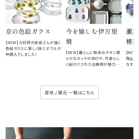
京の色絵ガラス
今を愉しむ伊万里
瀬戸
焼
椿窯
【NEW】大好評の尚音さんが描く
色絵ガラスに新しく鉢とボウルが
【NEW】暮らしに馴染みやすい柔
【NE
仲間入りしました！
らかなタッチの染付や、可愛らし
陶土と
く絵付けされた古典柄が魅力の
なす、
徳七窯
のない
産地 / 窯元 一覧はこちら