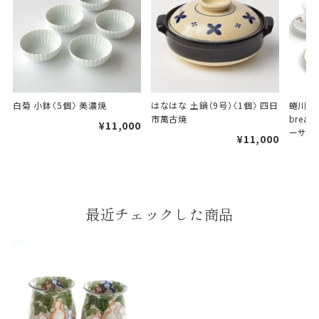
A
B
白菊 小鉢〈5個〉 美濃焼
はなはな 土鍋（9号）〈1個〉 四日
蜷川有紀
市萬古焼
brea
¥11,000
婚礼や出産などのギフト
ーサー
一般的なギフト包装
¥11,000
包装
のし・包装体裁により、紐（ひも）掛けしない場合が
あります。
最近チェックした商品
天掛け包装について
段ボールの上から熨斗紙・包
装紙をかける簡易包装（天掛
け包装）です。