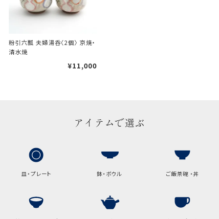
手提袋はお付けできません。
ギフト袋について
粉引六瓢 夫婦湯呑〈2個〉 京焼・
清水焼
¥11,000
包装紙でお包みできない一部
の商品は、ギフト袋にお入れい
たします。
アイテムで選ぶ
手提袋はお付けできません。
手提げ袋について
ご注文時に、ご希望枚数をご記入ください。
皿・プレート
鉢・ボウル
ご飯茶碗 ・丼
A:京名所 袋
サイズ
高さ
32.5cm