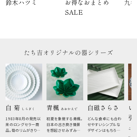
鈴木ハツミ
お得なおまとめ
九谷
のしについて
SALE
のしについてはこちらをご覧ください
たち吉オリジナルの器シリーズ
白 菊 
青楓 
白磁さらさ
い
しらぎく
あおかえで
引
1983年8月の発売以
初夏を象徴する青楓。
どんな食卓にも合わ
来のロングセラー商
日本の古き良き情景
せやすいシンプルな
こひ
品。菊のリムがきりっ
を想起させみずみず
デザインはもちろん、
と美しい、白い器のた
しい生命力も感じさ
その魅力は薄さと軽