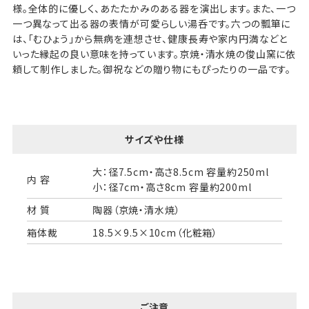
様。全体的に優しく、あたたかみのある器を演出します。また、一つ
一つ異なって出る器の表情が可愛らしい湯呑です。六つの瓢箪に
は、「むひょう」から無病を連想させ、健康長寿や家内円満などと
いった縁起の良い意味を持っています。京焼・清水焼の俊山窯に依
頼して制作しました。御祝などの贈り物にもぴったりの一品です。
サイズや仕様
大：径7.5cm・高さ8.5cm 容量約250ml
内 容
小：径7cm・高さ8cm 容量約200ml
材 質
陶器（京焼・清水焼）
箱体裁
18.5×9.5×10cm（化粧箱）
ご注意