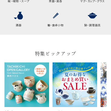
椀 ・碗物 ・スープ
茶器・湯呑
マグ・カップ・グラス
横
22cm
幅
9cm
酒器
箸・食卓小物
鍋・調理器具
B:京名所 袋
サイズ
高さ
40cm
特集ピックアップ
横
30cm
幅
14cm
袋のサイズは当店で最適なものをご用意いたしま
す。
ご提供枚数の上限はご注文商品数となります。
天掛け包装、ギフト袋対応の商品にはおつけでき
ません。
※犬猫時計には、手提袋をお付けできません