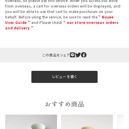
overseas, so please use this service. When you access our store
from overseas, a cart for overseas orders will be displayed, and
you will be able to use that cart to make purchases on your
behalf. Before using the service, be sure to read the
" Buyee
User Guide "
and Please check
" our store overseas orders
and delivery "
.
この商品をシェア
ギフト包装について
当店でギフト対応の商品をご購入いただきますと、熨
レビューを書く
斗（のし）掛け・ギフト包装・手提げ袋を無料サービス
しております。
包装紙について
おすすめ商品
包装紙は2種類あります。
A.一般的なギフトに使用する包装紙です。
B.婚礼や出産、長寿祝などに使用する包装紙です。