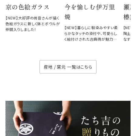
京の色絵ガラス
今を愉しむ伊万里
瀬戸
焼
椿窯
【NEW】大好評の尚音さんが描く
色絵ガラスに新しく鉢とボウルが
【NEW】暮らしに馴染みやすい柔
【NE
仲間入りしました！
らかなタッチの染付や、可愛らし
陶土と
く絵付けされた古典柄が魅力の
なす、
徳七窯
のない
産地 / 窯元 一覧はこちら