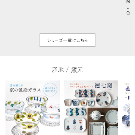
陶器
め料理が映えやすく、
さ。重なりがよくスタ
しい
和食だけでなく料理
イリッシュでありなが
色の
のジャンルを問いま
ら、日常の食卓に馴
ト。
せん。器の重なりがよ
があ
く、すっきりと食器棚
せ、
と染
シリーズ一覧はこちら
産地 / 窯元