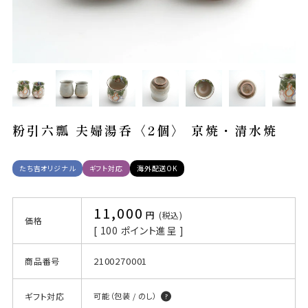
粉引六瓢 夫婦湯呑〈2個〉 京焼・清水焼
たち吉オリジナル
ギフト対応
海外配送OK
11,000
税込
価格
[
100
ポイント進呈 ]
2100270001
商品番号
ギフト対応
可能（包装 / のし）