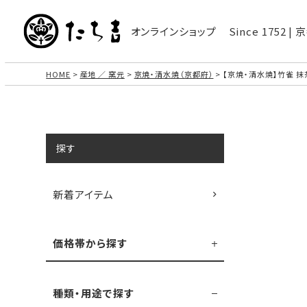
オンラインショップ
Since 1752 
HOME
産地 ／ 窯元
京焼・清水焼（京都府）
【京焼・清水焼】竹雀 抹
探す
新着アイテム
価格帯から探す
種類・用途で探す