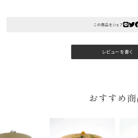
B:京名所 袋
サイズ
この商品をシェア
高さ
40cm
横
30cm
レビューを書く
幅
14cm
袋のサイズは当店で最適なものをご用意いたします。
ご提供枚数の上限はご注文商品数となります。
天掛け包装、ギフト袋対応の商品にはおつけできません。
※犬猫時計には、手提袋をお付けできません
おすすめ商
のしについて
のしについてはこちらをご覧ください