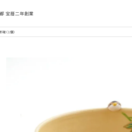
| 京都 宝暦二年創業
茶碗〈1個〉