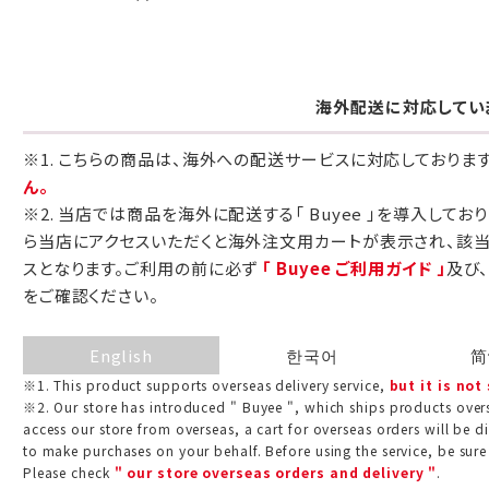
包装紙でお包みできない一部の商品
は、ギフト袋にお入れいたします。
海外配送に対応してい
手提袋はお付けできません。
※1. こちらの商品は、海外への配送サービスに対応しておりま
ん。
手提げ袋について
※2. 当店では商品を海外に配送する「 Buyee 」を導入してお
ら当店にアクセスいただくと海外注文用カートが表示され、該
ご注文時に、ご希望枚数をご記入ください。
スとなります。ご利用の前に必ず
「 Buyee ご利用ガイド 」
及び
A:京名所 袋
をご確認ください。
サイズ
English
한국어
简
高さ
32.5cm
※1. This product supports overseas delivery service,
but it is not
※2. Our store has introduced " Buyee ", which ships products overs
横
22cm
access our store from overseas, a cart for overseas orders will be d
幅
9cm
to make purchases on your behalf. Before using the service, be sure
Please check
" our store overseas orders and delivery "
.