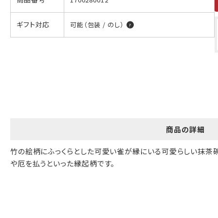
ギフト包装について
ギフト対応
可能（包装 / のし）
当店でギフト対応の商品をご購入いただきますと、熨斗（のし）掛
け・ギフト包装・手提げ袋を無料サービスしております。
包装紙について
包装紙は2種類あります。
A.一般的なギフトに使用する包装紙です。
B.婚礼や出産、長寿祝などに使用する包装紙です。
商品の詳細
A
B
竹の絵柄にふっくらとした可愛い雀が縁にいる可愛らしい抹茶
や厄を払うといった縁起柄です。