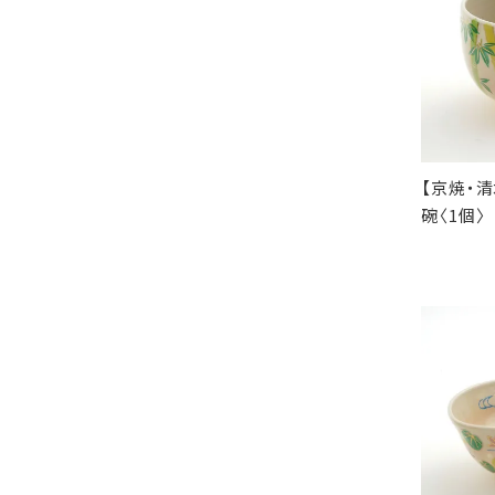
【京焼・
碗〈1個〉