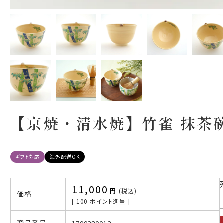
【京焼・清水焼】竹雀 抹茶
ギフト対応
海外配送OK
11,000
税込
価格
[
100
ポイント進呈 ]
商品番号
1700280012