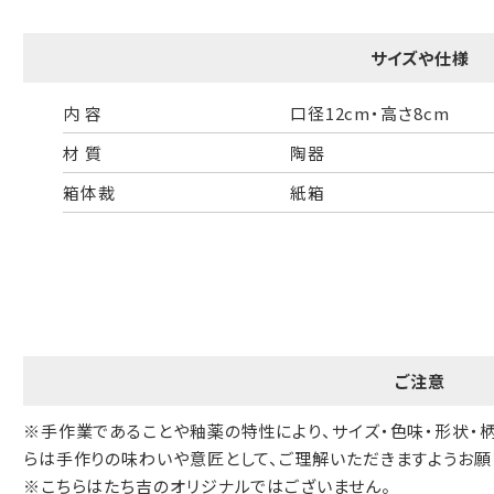
一般的なギフト包装
婚礼や出産などのギフト包装
サイズや仕様
のし・包装体裁により、紐（ひも）掛けしない場合があります。
内 容
口径12cm・高さ8cm
天掛け包装について
材 質
陶器
箱体裁
紙箱
段ボールの上から熨斗紙・包装紙をか
ける簡易包装（天掛け包装）です。
手提袋はお付けできません。
ご注意
ギフト袋について
※手作業であることや釉薬の特性により、サイズ・色味・形状・
らは手作りの味わいや意匠として、ご理解いただきますようお願
※こちらはたち吉のオリジナルではございません。