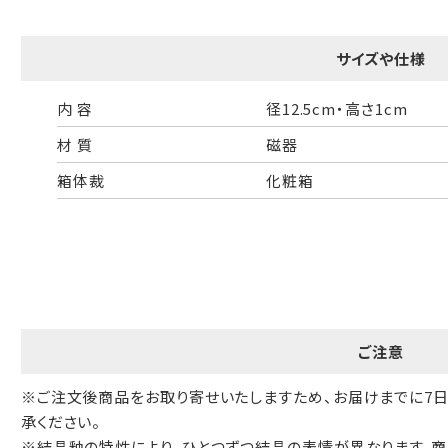
一般的なギフト包装
婚礼や出産などのギフト包装
サイズや仕様
のし・包装体裁により、紐（ひも）掛けしない場合があります。
内 容
径12.5cm・高さ1cm
天掛け包装について
材 質
磁器
箱体裁
化粧箱
段ボールの上から熨斗紙・包装紙をか
ける簡易包装（天掛け包装）です。
手提袋はお付けできません。
ご注意
ギフト袋について
※ご注文後商品をお取り寄せいたしますため、お届けまでに7
承ください。
※結晶釉の特性により、ひとつずつ結晶の表情が異なります。商