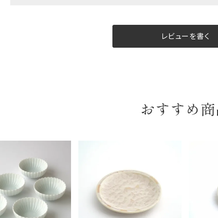
B:京名所 袋
サイズ
レビューを書く
高さ
40cm
横
30cm
幅
14cm
おすすめ商
袋のサイズは当店で最適なものをご用意いたします。
ご提供枚数の上限はご注文商品数となります。
天掛け包装、ギフト袋対応の商品にはおつけできません。
※犬猫時計には、手提袋をお付けできません
のしについて
のしについてはこちらをご覧ください