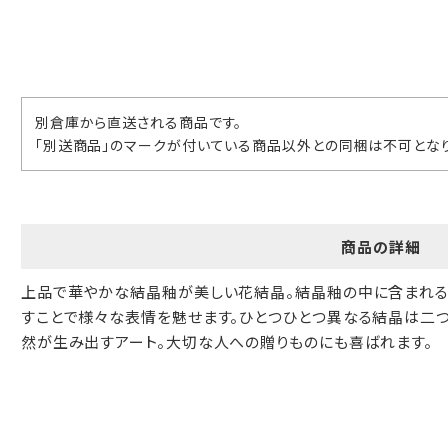
ギフト包装について
当店でギフト対応の商品をご購入いただきますと、熨斗（のし）掛
け・ギフト包装・手提げ袋を無料サービスしております。
別倉庫から直送される商品です。
「別送商品」のマークが付いている商品以外との同梱は不可となり
包装紙について
包装紙は2種類あります。
A.一般的なギフトに使用する包装紙です。
B.婚礼や出産、長寿祝などに使用する包装紙です。
商品の詳細
A
B
上品で華やかな結晶釉が美しい花結晶。結晶釉の中に含まれる
すことで様々な表情を魅せます。ひとつひとつ異なる結晶は二つ
然が生み出すアート。大切な人への贈りものにも喜ばれます。