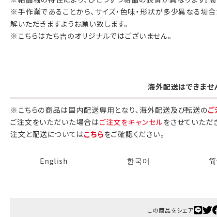
※手作業であることから、サイズ・色味・形状が多少異なる場合
包装紙でお包みできない一部の商品
解いただきますようお願い致します。
は、ギフト袋にお入れいたします。
※こちらはたち吉のオリジナルではございません。
手提袋はお付けできません。
海外配送はできませ
手提げ袋について
※こちらの商品は国内配送専用となり、海外配送及び転送の
ご
ご注文時に、ご希望枚数をご記入ください。
ご注文をいただいた場合は
ご注文をキャンセル
をさせていただ
A:京名所 袋
注文と配送については
こちら
をご確認ください。
サイズ
English
한국어
简
高さ
32.5cm
横
22cm
幅
9cm
この商品をシェア