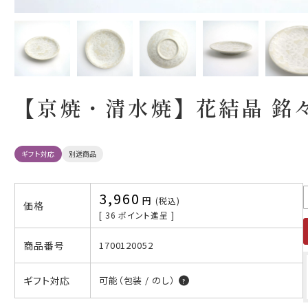
【京焼・清水焼】花結晶 銘
ギフト対応
別送商品
3,960
税込
価格
[
36
ポイント進呈 ]
商品番号
1700120052
ギフト対応
可能（包装 / のし）