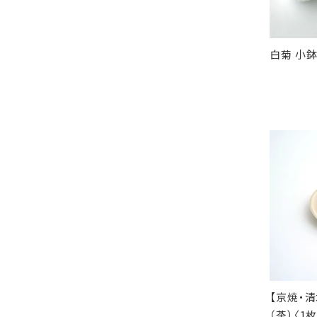
白菊 小鉢
【京焼・
（茶）〈1枚