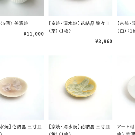
〈5個〉 美濃焼
【京焼・清水焼】花結晶 銘々皿
【京焼・
（茶）〈1枚〉
（白）〈1
¥11,000
¥3,960
清水焼】花結晶 三寸皿
【京焼・清水焼】花結晶 三寸皿
アート村
〉
（黄）〈1枚〉
枚〉 美