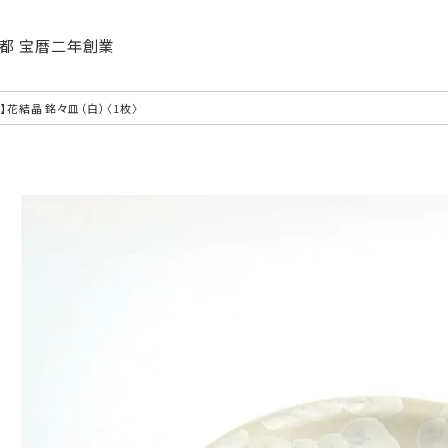
| 京都 宝暦二年創業
】花結晶 銘々皿（白）〈1枚〉