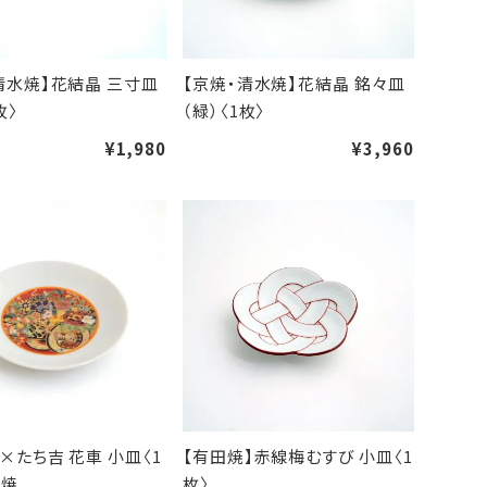
清水焼】花結晶 三寸皿
【京焼・清水焼】花結晶 銘々皿
枚〉
（緑）〈1枚〉
¥1,980
¥3,960
×たち吉 花車 小皿〈1
【有田焼】赤線梅むすび 小皿〈1
濃焼
枚〉