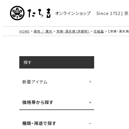
オンラインショップ
Since 1752 
HOME
産地 ／ 窯元
京焼・清水焼（京都府）
花結晶
【京焼・清水焼
探す
新着アイテム
価格帯から探す
種類・用途で探す