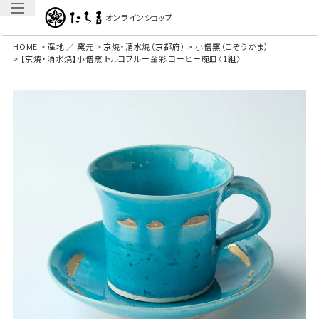
オンラインショップ
HOME
産地 ／ 窯元
京焼・清水焼（京都府）
小僧窯（こぞうかま）
【京焼・清水焼】小僧窯 トルコブルー金彩 コーヒー碗皿〈1組〉