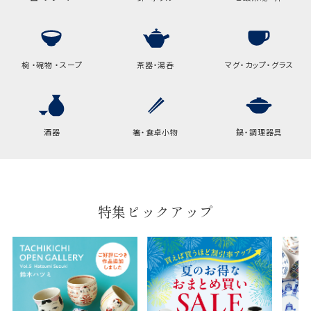
高さ
32.5cm
横
22cm
椀 ・碗物 ・スープ
茶器・湯呑
マグ・カップ・グラス
幅
9cm
B:京名所 袋
酒器
箸・食卓小物
鍋・調理器具
サイズ
高さ
40cm
横
30cm
幅
14cm
特集ピックアップ
袋のサイズは当店で最適なものをご用意いたしま
す。
ご提供枚数の上限はご注文商品数となります。
天掛け包装、ギフト袋対応の商品にはおつけでき
ません。