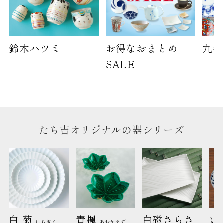
※犬猫時計には、手提袋をお付けできません
のしについて
鈴木ハツミ
お得なおまとめ
九谷
のしについてはこちらをご覧ください
SALE
たち吉オリジナルの器シリーズ
白 菊 
青楓 
白磁さらさ
い
しらぎく
あおかえで