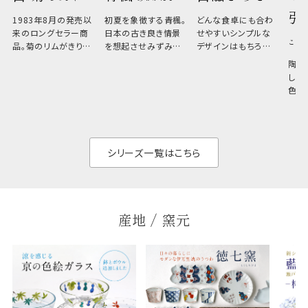
引
1983年8月の発売以
初夏を象徴する青楓。
どんな食卓にも合わ
来のロングセラー商
日本の古き良き情景
せやすいシンプルな
こひ
品。菊のリムがきりっ
を想起させみずみず
デザインはもちろん、
と美しい、白い器のた
しい生命力も感じさ
その魅力は薄さと軽
陶器
め料理が映えやすく、
さ。重なりがよくスタ
しい
和食だけでなく料理
イリッシュでありなが
色の
のジャンルを問いま
ら、日常の食卓に馴
ト。
せん。器の重なりがよ
があ
く、すっきりと食器棚
せ、
と染
シリーズ一覧はこちら
産地 / 窯元