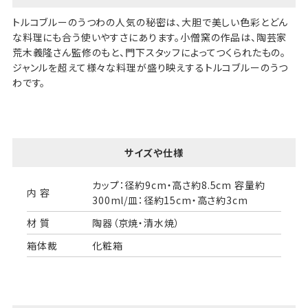
トルコブルーのうつわの人気の秘密は、大胆で美しい色彩とどん
な料理にも合う使いやすさにあります。小僧窯の作品は、陶芸家
荒木義隆さん監修のもと、門下スタッフによってつくられたもの。
ジャンルを超えて様々な料理が盛り映えするトルコブルーのうつ
わです。
サイズや仕様
カップ：径約9cm・高さ約8.5cm 容量約
内 容
300ml/皿：径約15cm・高さ約3cm
材 質
陶器（京焼・清水焼）
箱体裁
化粧箱