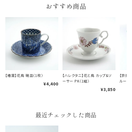
おすすめ商品
B.婚礼や出産、長寿祝などに使用する包装紙です。
A
B
婚礼や出産などのギフト
一般的なギフト包装
包装
【椿窯】花鳥 碗皿〈1枚〉
【ハレクタニ】花と鳥 カップ&ソ
【京焼
ーサー PK〈1組〉
ルー金彩
¥4,400
のし・包装体裁により、紐（ひも）掛けしない場合が
¥3,850
あります。
天掛け包装について
最近チェックした商品
段ボールの上から熨斗紙・包
装紙をかける簡易包装（天掛