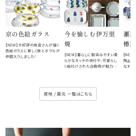
京の色絵ガラス
今を愉しむ伊万里
瀬戸
焼
椿窯
【NEW】大好評の尚音さんが描く
色絵ガラスに新しく鉢とボウルが
【NEW】暮らしに馴染みやすい柔
【NE
仲間入りしました！
らかなタッチの染付や、可愛らし
陶土と
く絵付けされた古典柄が魅力の
なす、
徳七窯
のない
産地 / 窯元 一覧はこちら