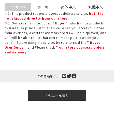
English
한국어
简体中文
繁體中文
※1. This product supports overseas delivery service,
but it is
not shipped directly from our store.
※2. Our store has introduced " Buyee ", which ships products
overseas, so please use this service. When you access our store
from overseas, a cart for overseas orders will be displayed, and
you will be able to use that cart to make purchases on your
behalf. Before using the service, be sure to read the
" Buyee
User Guide "
and Please check
" our store overseas orders
and delivery "
.
ギフト包装について
当店でギフト対応の商品をご購入いただきますと、熨
この商品をシェア
斗（のし）掛け・ギフト包装・手提げ袋を無料サービス
しております。
レビューを書く
包装紙について
包装紙は2種類あります。
A.一般的なギフトに使用する包装紙です。