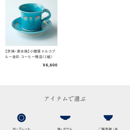
け包装）です。
手提袋はお付けできません。
ギフト袋について
【京焼・清水焼】小僧窯 トルコブ
包装紙でお包みできない一部
ルー金彩 コーヒー碗皿〈1組〉
の商品は、ギフト袋にお入れい
¥6,600
たします。
手提袋はお付けできません。
アイテムで選ぶ
手提げ袋について
ご注文時に、ご希望枚数をご記入ください。
A:京名所 袋
皿・プレート
鉢・ボウル
ご飯茶碗 ・丼
サイズ