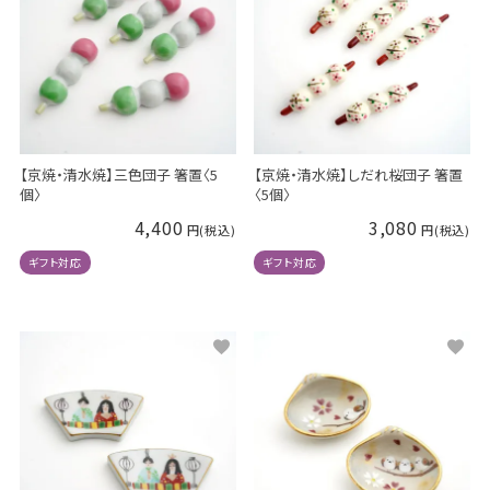
【京焼・清水焼】三色団子 箸置〈5
【京焼・清水焼】しだれ桜団子 箸置
個〉
〈5個〉
4,400
3,080
ギフト対応
ギフト対応