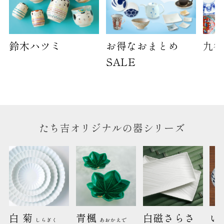
鈴木ハツミ
お得なおまとめ
九谷
SALE
たち吉オリジナルの器シリーズ
白 菊 
青楓 
白磁さらさ
い
しらぎく
あおかえで