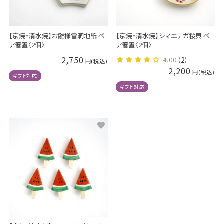
【京焼・清水焼】お雛様雪洞地紙 ペ
【京焼・清水焼】シマエナガ桜貝 ペ
ア箸置〈2個〉
ア箸置〈2個〉
2,750
4.00
（2）
2,200
ギフト対応
ギフト対応