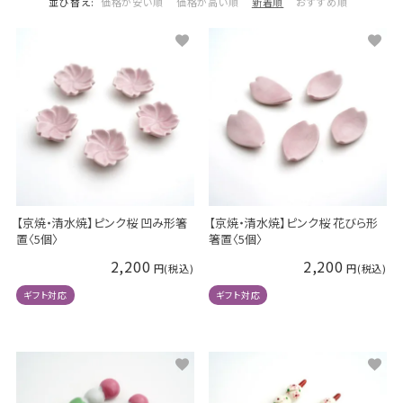
並び替え
価格が安い順
価格が高い順
新着順
おすすめ順
【京焼・清水焼】ピンク桜 凹み形箸
【京焼・清水焼】ピンク桜 花びら形
置〈5個〉
箸置〈5個〉
2,200
2,200
ギフト対応
ギフト対応