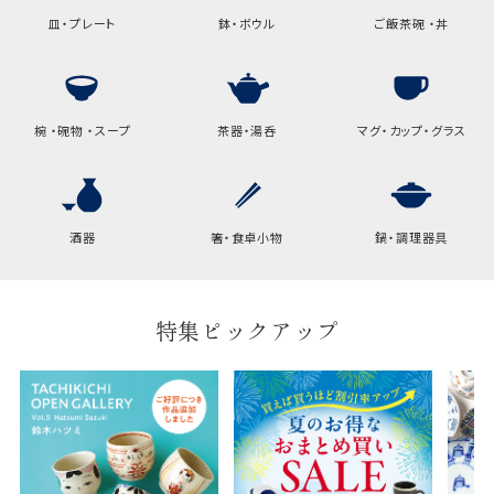
皿・プレート
鉢・ボウル
ご飯茶碗 ・丼
椀 ・碗物 ・スープ
茶器・湯呑
マグ・カップ・グラス
酒器
箸・食卓小物
鍋・調理器具
特集ピックアップ