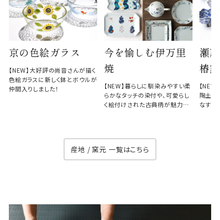
京の色絵ガラス
今を愉しむ伊万里
瀬戸
焼
椿窯
【NEW】大好評の尚音さんが描く
色絵ガラスに新しく鉢とボウルが
【NEW】暮らしに馴染みやすい柔
【NE
仲間入りしました！
らかなタッチの染付や、可愛らし
陶土と
く絵付けされた古典柄が魅力の
なす、
徳七窯
のない
産地 / 窯元 一覧はこちら