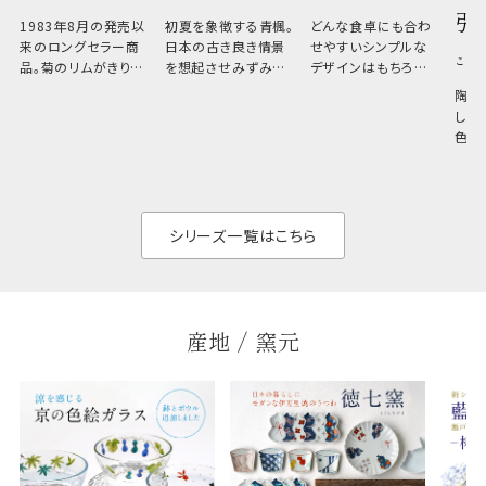
引
1983年8月の発売以
初夏を象徴する青楓。
どんな食卓にも合わ
来のロングセラー商
日本の古き良き情景
せやすいシンプルな
こひ
品。菊のリムがきりっ
を想起させみずみず
デザインはもちろん、
と美しい、白い器のた
しい生命力も感じさ
その魅力は薄さと軽
陶器
め料理が映えやすく、
さ。重なりがよくスタ
しい
和食だけでなく料理
イリッシュでありなが
色の
のジャンルを問いま
ら、日常の食卓に馴
ト。
せん。器の重なりがよ
があ
く、すっきりと食器棚
せ、
と染
シリーズ一覧はこちら
産地 / 窯元