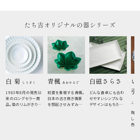
のしについてはこちらをご覧ください
たち吉オリジナルの器シリーズ
白 菊 
青楓 
白磁さらさ
い
しらぎく
あおかえで
引
1983年8月の発売以
初夏を象徴する青楓。
どんな食卓にも合わ
来のロングセラー商
日本の古き良き情景
せやすいシンプルな
こひ
品。菊のリムがきりっ
を想起させみずみず
デザインはもちろん、
と美しい、白い器のた
しい生命力も感じさ
その魅力は薄さと軽
陶器
め料理が映えやすく、
さ。重なりがよくスタ
しい
和食だけでなく料理
イリッシュでありなが
色の
のジャンルを問いま
ら、日常の食卓に馴
ト。
せん。器の重なりがよ
があ
く、すっきりと食器棚