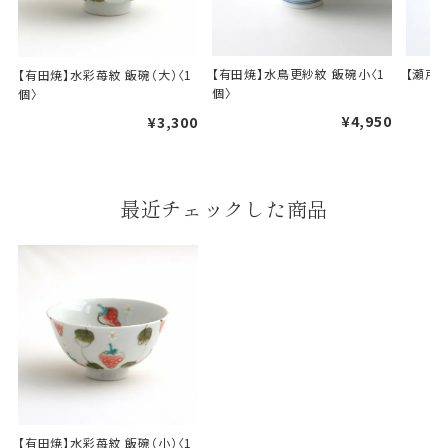
【有田焼】水鳥更紗紋 飯碗小〈1
【瀬戸焼
【有田焼】水彩苺紋 飯碗（大）〈1
個〉
個〉
¥4,950
¥3,300
婚礼や出産などのギフト
一般的なギフト包装
包装
のし・包装体裁により、紐（ひも）掛けしない場合が
最近チェックした商品
あります。
天掛け包装について
段ボールの上から熨斗紙・包
装紙をかける簡易包装（天掛
け包装）です。
手提袋はお付けできません。
【有田焼】水彩苺紋 飯碗（小）〈1