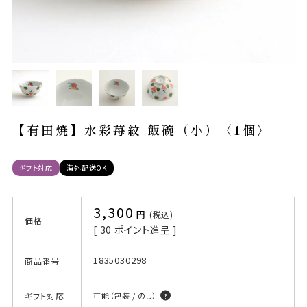
【有田焼】水彩苺紋 飯碗（小）〈1個〉
ギフト対応
海外配送OK
3,300
税込
価格
[
30
ポイント進呈 ]
1835030298
商品番号
ギフト対応
可能（包装 / のし）