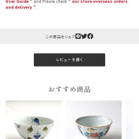
User Guide "
and Please check
" our store overseas orders
and delivery "
.
この商品をシェア
ギフト包装について
レビューを書く
当店でギフト対応の商品をご購入いただきますと、熨
斗（のし）掛け・ギフト包装・手提げ袋を無料サービス
しております。
おすすめ商品
包装紙について
包装紙は2種類あります。
A.一般的なギフトに使用する包装紙です。
B.婚礼や出産、長寿祝などに使用する包装紙です。
A
B