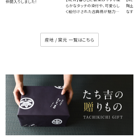
仲間入りしました！
らかなタッチの染付や、可愛らし
陶土と
く絵付けされた古典柄が魅力の
なす、
徳七窯
のない
産地 / 窯元 一覧はこちら