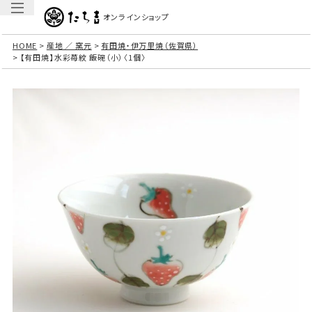
オンラインショップ
HOME
産地 ／ 窯元
有田焼・伊万里焼（佐賀県）
【有田焼】水彩苺紋 飯碗（小）〈1個〉