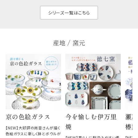
せ、
と染
シリーズ一覧はこちら
産地 / 窯元
京の色絵ガラス
今を愉しむ伊万里
瀬戸
焼
椿窯
【NEW】大好評の尚音さんが描く
色絵ガラスに新しく鉢とボウルが
【NEW】暮らしに馴染みやすい柔
【NE