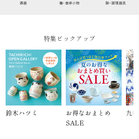
酒器
箸・食卓小物
鍋・調理器具
幅
9cm
B:京名所 袋
サイズ
特集ピックアップ
高さ
40cm
横
30cm
幅
14cm
袋のサイズは当店で最適なものをご用意いたしま
す。
ご提供枚数の上限はご注文商品数となります。
天掛け包装、ギフト袋対応の商品にはおつけでき
ません。
鈴木ハツミ
お得なおまとめ
九谷
※犬猫時計には、手提袋をお付けできません
SALE
のしについて