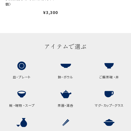
個〉
ギフト袋について
¥3,300
包装紙でお包みできない一部
の商品は、ギフト袋にお入れい
たします。
アイテムで選ぶ
手提袋はお付けできません。
手提げ袋について
皿・プレート
鉢・ボウル
ご飯茶碗 ・丼
ご注文時に、ご希望枚数をご記入ください。
A:京名所 袋
サイズ
椀 ・碗物 ・スープ
茶器・湯呑
マグ・カップ・グラス
高さ
32.5cm
横
22cm