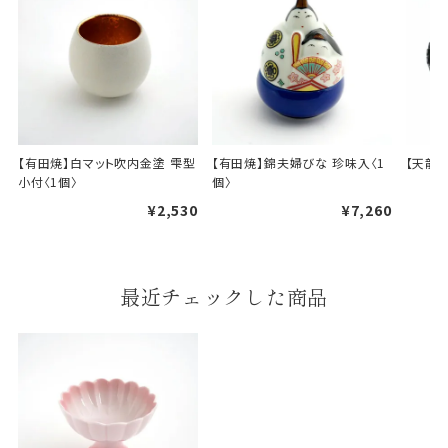
【有田焼】白マット吹内金塗 雫型
【有田焼】錦夫婦びな 珍味入〈1
【天龍
小付〈1個〉
個〉
¥2,530
¥7,260
最近チェックした商品