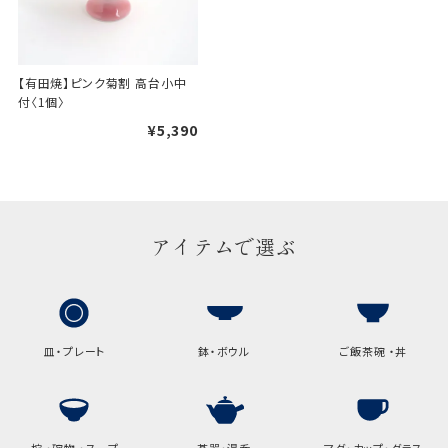
【有田焼】ピンク菊割 高台小中
付〈1個〉
¥5,390
アイテムで選ぶ
皿・プレート
鉢・ボウル
ご飯茶碗 ・丼
椀 ・碗物 ・スープ
茶器・湯呑
マグ・カップ・グラス