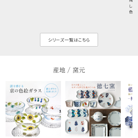
め料理が映えやすく、
さ。重なりがよくスタ
しい
和食だけでなく料理
イリッシュでありなが
色の
のジャンルを問いま
ら、日常の食卓に馴
ト。
せん。器の重なりがよ
があ
く、すっきりと食器棚
せ、
と染
シリーズ一覧はこちら
産地 / 窯元