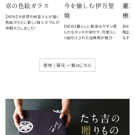
京の色絵ガラス
今を愉しむ伊万里
瀬戸
焼
椿窯
【NEW】大好評の尚音さんが描く
色絵ガラスに新しく鉢とボウルが
【NEW】暮らしに馴染みやすい柔
【NE
仲間入りしました！
らかなタッチの染付や、可愛らし
陶土と
く絵付けされた古典柄が魅力の
なす、
徳七窯
のない
産地 / 窯元 一覧はこちら