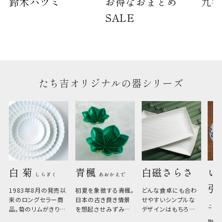
鈴木ハツミ
お得なおまとめ
九谷
SALE
たち吉オリジナルの器シリーズ
白 菊 
青楓 
白磁さらさ
い
しらぎく
あおかえで
引
1983年8月の発売以
初夏を象徴する青楓。
どんな食卓にも合わ
来のロングセラー商
日本の古き良き情景
せやすいシンプルな
こひ
品。菊のリムがきりっ
を想起させみずみず
デザインはもちろん、
と美しい、白い器のた
しい生命力も感じさ
その魅力は薄さと軽
陶器