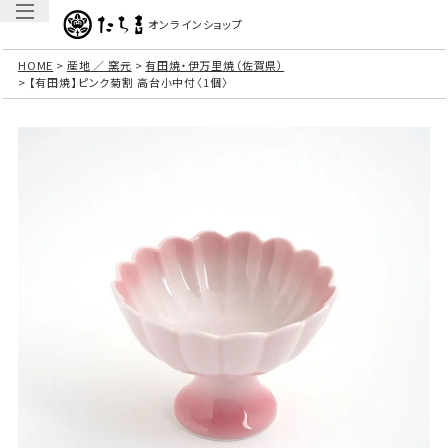
オンラインショップ
HOME
産地 ／ 窯元
有田焼・伊万里焼（佐賀県）
【有田焼】ピンク菊割 高台小中付〈1個〉