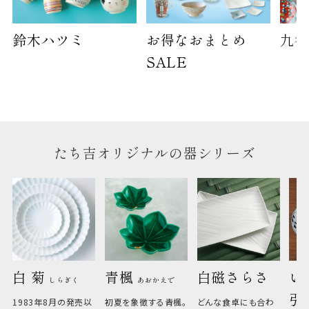
のしについて
鈴木ハツミ
お得なおまとめ
九谷
SALE
のしについてはこちらをご覧ください
たち吉オリジナルの器シリーズ
白 菊 
青楓 
白磁さらさ
い
しらぎく
あおかえで
引
1983年8月の発売以
初夏を象徴する青楓。
どんな食卓にも合わ