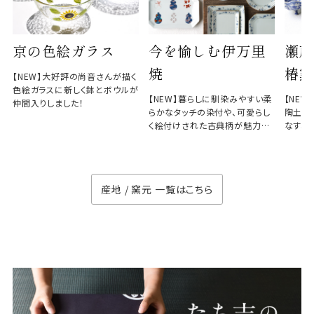
京の色絵ガラス
今を愉しむ伊万里
瀬戸
焼
椿窯
【NEW】大好評の尚音さんが描く
色絵ガラスに新しく鉢とボウルが
【NEW】暮らしに馴染みやすい柔
【NE
仲間入りしました！
らかなタッチの染付や、可愛らし
陶土と
く絵付けされた古典柄が魅力の
なす、
徳七窯
のない
産地 / 窯元 一覧はこちら