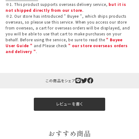
※1. This product supports overseas delivery service,
but it is
not shipped directly from our store.
※2. Our store has introduced " Buyee ", which ships products
overseas, so please use this service. When you access our store
from overseas, a cart for overseas orders will be displayed, and
you will be able to use that cart to make purchases on your
behalf. Before using the service, be sure to read the
" Buyee
User Guide "
and Please check
" our store overseas orders
and delivery "
.
ギフト包装について
この商品をシェア
当店でギフト対応の商品をご購入いただきますと、熨
斗（のし）掛け・ギフト包装・手提げ袋を無料サービス
しております。
レビューを書く
包装紙について
包装紙は2種類あります。
おすすめ商品
A.一般的なギフトに使用する包装紙です。
B.婚礼や出産、長寿祝などに使用する包装紙です。