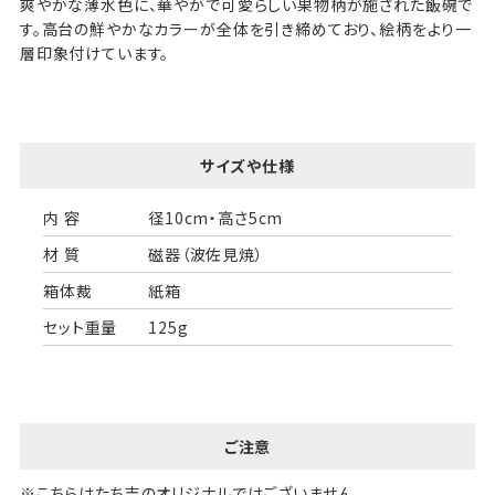
爽やかな薄水色に、華やかで可愛らしい果物柄が施された飯碗で
す。高台の鮮やかなカラーが全体を引き締めており、絵柄をより一
層印象付けています。
サイズや仕様
内 容
径10cm・高さ5cm
材 質
磁器（波佐見焼）
箱体裁
紙箱
セット重量
125g
ご注意
※こちらはたち吉のオリジナルではございません。