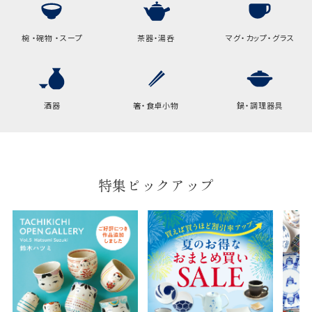
高さ
32.5cm
横
22cm
椀 ・碗物 ・スープ
茶器・湯呑
マグ・カップ・グラス
幅
9cm
B:京名所 袋
酒器
箸・食卓小物
鍋・調理器具
サイズ
高さ
40cm
横
30cm
特集ピックアップ
幅
14cm
袋のサイズは当店で最適なものをご用意いたしま
す。
ご提供枚数の上限はご注文商品数となります。
天掛け包装、ギフト袋対応の商品にはおつけでき
ません。
※犬猫時計には、手提袋をお付けできません