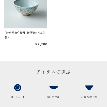
け包装）です。
手提袋はお付けできません。
ギフト袋について
【波佐見焼】聖果 新飯碗（小）〈1
個〉
包装紙でお包みできない一部
¥2,200
の商品は、ギフト袋にお入れい
たします。
手提袋はお付けできません。
アイテムで選ぶ
手提げ袋について
ご注文時に、ご希望枚数をご記入ください。
A:京名所 袋
皿・プレート
鉢・ボウル
ご飯茶碗 ・丼
サイズ