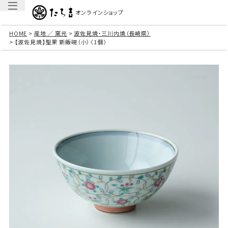
オンラインショップ
HOME
産地 ／ 窯元
波佐見焼・三川内焼（長崎県）
【波佐見焼】聖果 新飯碗（小）〈1個〉