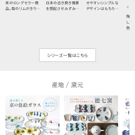
来のロングセラー商
日本の古き良き情景
せやすいシンプルな
こひ
品。菊のリムがきりっ
を想起させみずみず
デザインはもちろん、
と美しい、白い器のた
しい生命力も感じさ
その魅力は薄さと軽
陶器
め料理が映えやすく、
さ。重なりがよくスタ
しい
和食だけでなく料理
イリッシュでありなが
色の
のジャンルを問いま
ら、日常の食卓に馴
ト。
せん。器の重なりがよ
があ
く、すっきりと食器棚
せ、
と染
シリーズ一覧はこちら
産地 / 窯元