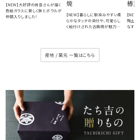
焼
椿窯
【NEW】大好評の尚音さんが描く
色絵ガラスに新しく鉢とボウルが
【NEW】暮らしに馴染みやすい柔
【NE
仲間入りしました！
らかなタッチの染付や、可愛らし
陶土と
く絵付けされた古典柄が魅力の
なす、
徳七窯
のない
産地 / 窯元 一覧はこちら