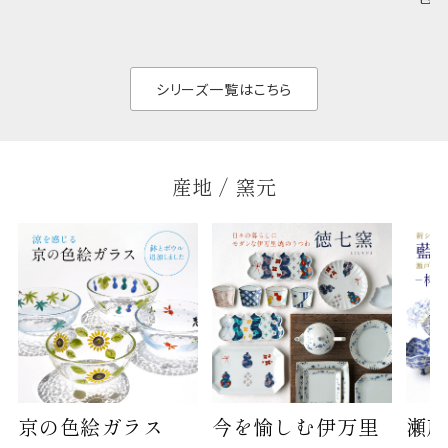
のジャンルを問いま
ら、日常の食卓に馴
ト。
せん。器の重なりがよ
があ
く、すっきりと食器棚
せ、
と染
シリーズ一覧はこちら
産地 / 窯元
京の色絵ガラス
今を愉しむ伊万里
瀬戸