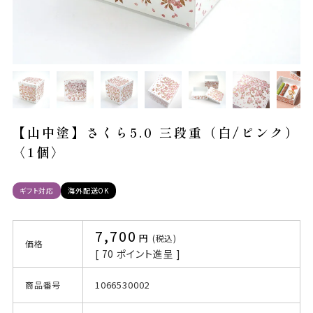
【山中塗】さくら5.0 三段重（白/ピンク）
〈1個〉
ギフト対応
海外配送OK
7,700
税込
価格
[
70
ポイント進呈 ]
1066530002
商品番号