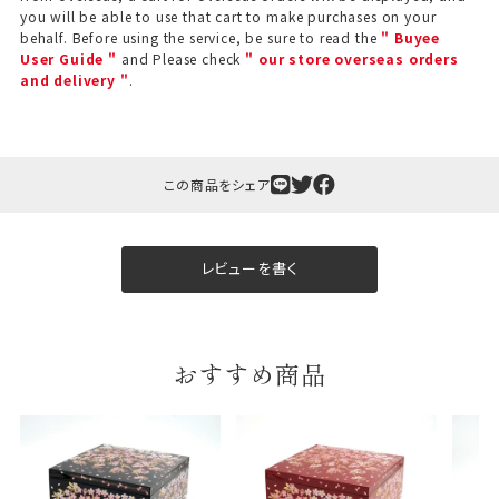
you will be able to use that cart to make purchases on your
behalf. Before using the service, be sure to read the
" Buyee
User Guide "
and Please check
" our store overseas orders
and delivery "
.
この商品をシェア
ギフト包装について
当店でギフト対応の商品をご購入いただきますと、熨
レビューを書く
斗（のし）掛け・ギフト包装・手提げ袋を無料サービス
しております。
包装紙について
おすすめ商品
包装紙は2種類あります。
A.一般的なギフトに使用する包装紙です。
B.婚礼や出産、長寿祝などに使用する包装紙です。
A
B