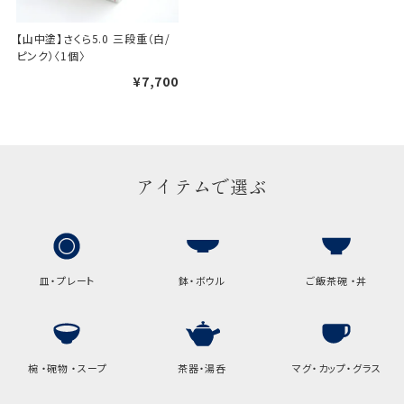
手提袋はお付けできません。
【山中塗】さくら5.0 三段重（白/
ピンク）〈1個〉
ギフト袋について
¥7,700
包装紙でお包みできない一部
の商品は、ギフト袋にお入れい
たします。
アイテムで選ぶ
手提袋はお付けできません。
手提げ袋について
皿・プレート
鉢・ボウル
ご飯茶碗 ・丼
ご注文時に、ご希望枚数をご記入ください。
A:京名所 袋
サイズ
椀 ・碗物 ・スープ
茶器・湯呑
マグ・カップ・グラス
高さ
32.5cm