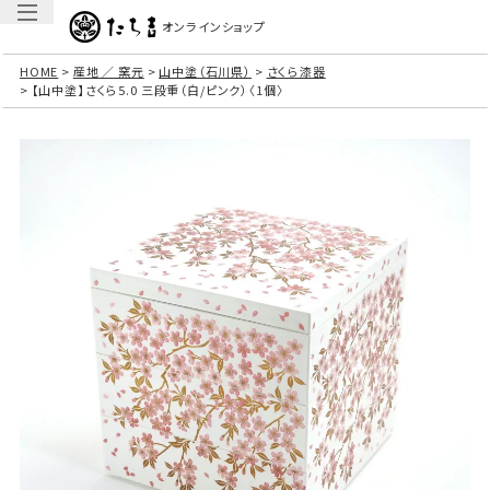
オンラインショップ
HOME
産地 ／ 窯元
山中塗（石川県）
さくら漆器
【山中塗】さくら5.0 三段重（白/ピンク）〈1個〉