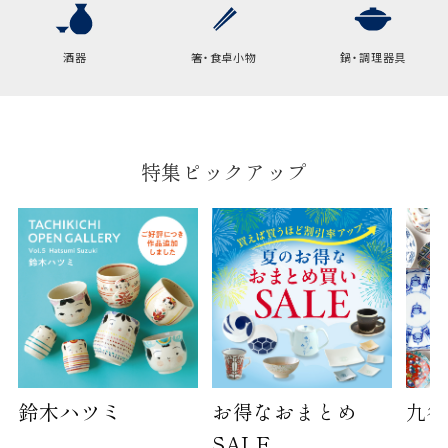
横
22cm
幅
9cm
酒器
箸・食卓小物
鍋・調理器具
B:京名所 袋
サイズ
高さ
40cm
特集ピックアップ
横
30cm
幅
14cm
袋のサイズは当店で最適なものをご用意いたしま
す。
ご提供枚数の上限はご注文商品数となります。
天掛け包装、ギフト袋対応の商品にはおつけでき
ません。
※犬猫時計には、手提袋をお付けできません
鈴木ハツミ
お得なおまとめ
九谷
SALE