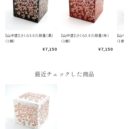
【山中塗】さくら5.0三段重（黒）
【山中塗】さくら5.0三段重（朱）
【山中塗
〈1個〉
〈1個〉
〈1個〉
婚礼や出産などのギフト
一般的なギフト包装
¥7,150
¥7,150
包装
のし・包装体裁により、紐（ひも）掛けしない場合が
あります。
最近チェックした商品
天掛け包装について
段ボールの上から熨斗紙・包
装紙をかける簡易包装（天掛
け包装）です。