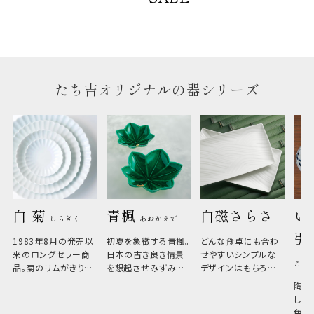
のしについて
のしについてはこちらをご覧ください
たち吉オリジナルの器シリーズ
白 菊 
青楓 
白磁さらさ
い
しらぎく
あおかえで
引
1983年8月の発売以
初夏を象徴する青楓。
どんな食卓にも合わ
来のロングセラー商
日本の古き良き情景
せやすいシンプルな
こひ
品。菊のリムがきりっ
を想起させみずみず
デザインはもちろん、
と美しい、白い器のた
しい生命力も感じさ
その魅力は薄さと軽
陶器
め料理が映えやすく、
さ。重なりがよくスタ
しい
和食だけでなく料理
イリッシュでありなが
色の