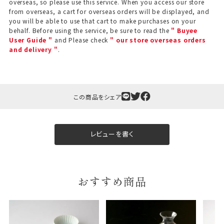
overseas, so please use this service. When you access our store
from overseas, a cart for overseas orders will be displayed, and
you will be able to use that cart to make purchases on your
behalf. Before using the service, be sure to read the
" Buyee
User Guide "
and Please check
" our store overseas orders
and delivery "
.
この商品をシェア
ギフト包装について
当店でギフト対応の商品をご購入いただきますと、熨
斗（のし）掛け・ギフト包装・手提げ袋を無料サービス
レビューを書く
しております。
包装紙について
おすすめ商品
包装紙は2種類あります。
A.一般的なギフトに使用する包装紙です。
B.婚礼や出産、長寿祝などに使用する包装紙です。