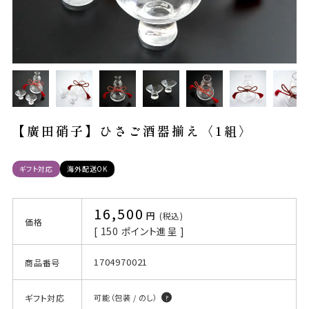
【廣田硝子】ひさご酒器揃え〈1組〉
ギフト対応
海外配送OK
16,500
税込
価格
[
150
ポイント進呈 ]
1704970021
商品番号
ギフト対応
可能（包装 / のし）