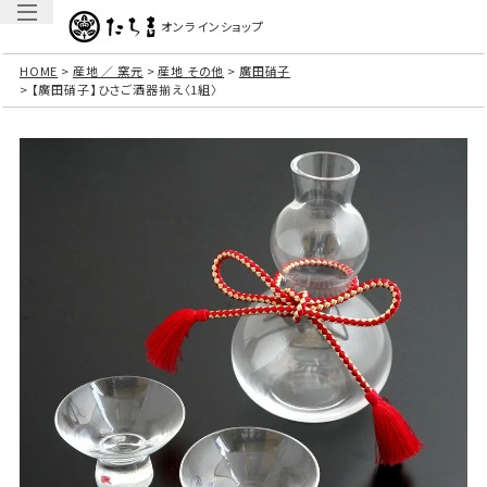
オンラインショップ
HOME
産地 ／ 窯元
産地 その他
廣田硝子
【廣田硝子】ひさご酒器揃え〈1組〉