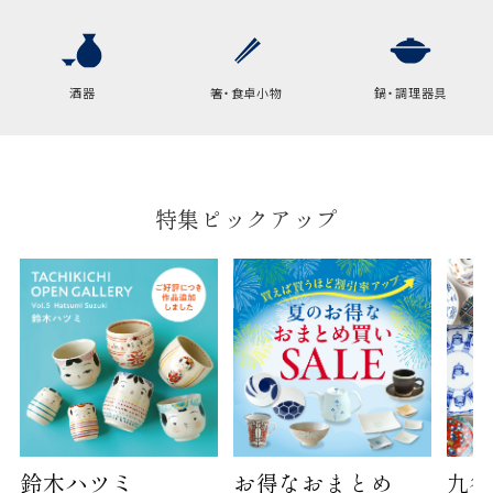
横
22cm
幅
9cm
酒器
箸・食卓小物
鍋・調理器具
B:京名所 袋
サイズ
高さ
40cm
特集ピックアップ
横
30cm
幅
14cm
袋のサイズは当店で最適なものをご用意いたしま
す。
ご提供枚数の上限はご注文商品数となります。
天掛け包装、ギフト袋対応の商品にはおつけでき
ません。
※犬猫時計には、手提袋をお付けできません
鈴木ハツミ
お得なおまとめ
九谷