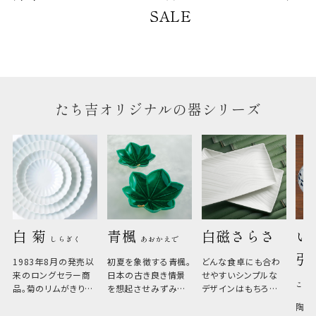
のしについて
SALE
のしについてはこちらをご覧ください
たち吉オリジナルの器シリーズ
白 菊 
青楓 
白磁さらさ
い
しらぎく
あおかえで
引
1983年8月の発売以
初夏を象徴する青楓。
どんな食卓にも合わ
来のロングセラー商
日本の古き良き情景
せやすいシンプルな
こひ
品。菊のリムがきりっ
を想起させみずみず
デザインはもちろん、
と美しい、白い器のた
しい生命力も感じさ
その魅力は薄さと軽
陶器
め料理が映えやすく、
さ。重なりがよくスタ