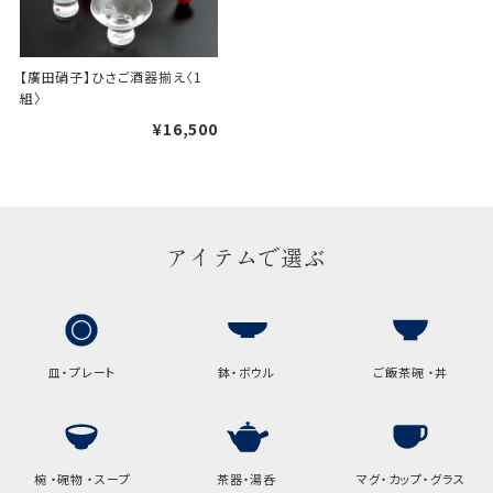
手提袋はお付けできません。
【廣田硝子】ひさご酒器揃え〈1
ギフト袋について
組〉
¥16,500
包装紙でお包みできない一部
の商品は、ギフト袋にお入れい
たします。
アイテムで選ぶ
手提袋はお付けできません。
手提げ袋について
ご注文時に、ご希望枚数をご記入ください。
皿・プレート
鉢・ボウル
ご飯茶碗 ・丼
A:京名所 袋
サイズ
高さ
32.5cm
椀 ・碗物 ・スープ
茶器・湯呑
マグ・カップ・グラス