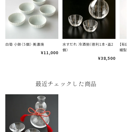
A
B
白菊 小鉢〈5個〉 美濃焼
水すだれ 冷酒揃〈徳利1本・盃2
【有田
個〉
細型ス
婚礼や出産などのギフト
¥11,000
一般的なギフト包装
包装
¥38,500
のし・包装体裁により、紐（ひも）掛けしない場合が
あります。
最近チェックした商品
天掛け包装について
段ボールの上から熨斗紙・包
装紙をかける簡易包装（天掛
け包装）です。