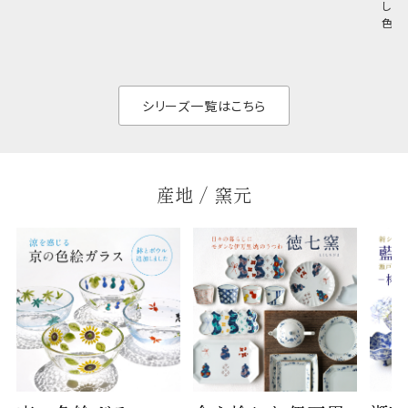
しい
和食だけでなく料理
イリッシュでありなが
色の
のジャンルを問いま
ら、日常の食卓に馴
ト。
せん。器の重なりがよ
があ
く、すっきりと食器棚
せ、
と染
シリーズ一覧はこちら
産地 / 窯元