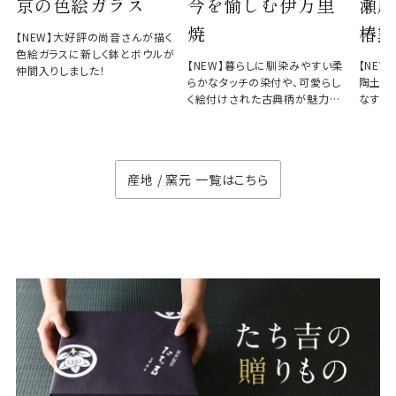
京の色絵ガラス
今を愉しむ伊万里
瀬戸
焼
椿窯
【NEW】大好評の尚音さんが描く
色絵ガラスに新しく鉢とボウルが
【NEW】暮らしに馴染みやすい柔
【NE
仲間入りしました！
らかなタッチの染付や、可愛らし
陶土と
く絵付けされた古典柄が魅力の
なす、
徳七窯
のない
産地 / 窯元 一覧はこちら