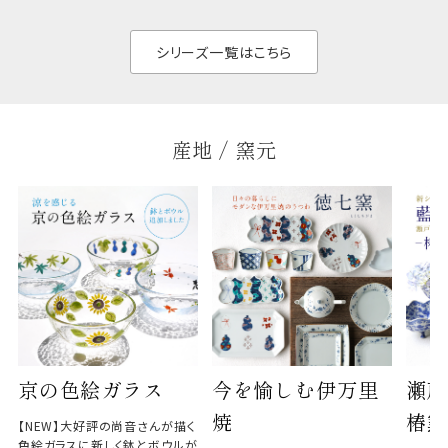
く、すっきりと食器棚
せ、
と染
シリーズ一覧はこちら
産地 / 窯元
京の色絵ガラス
今を愉しむ伊万里
瀬戸
焼
椿窯
【NEW】大好評の尚音さんが描く
色絵ガラスに新しく鉢とボウルが