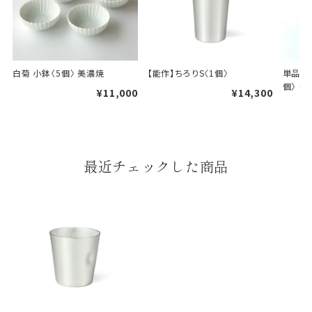
白菊 小鉢〈5個〉 美濃焼
【能作】ちろりS〈1個〉
単品 金
個〉 美
¥11,000
¥14,300
婚礼や出産などのギフト
一般的なギフト包装
包装
のし・包装体裁により、紐（ひも）掛けしない場合が
あります。
最近チェックした商品
天掛け包装について
段ボールの上から熨斗紙・包
装紙をかける簡易包装（天掛
け包装）です。
手提袋はお付けできません。