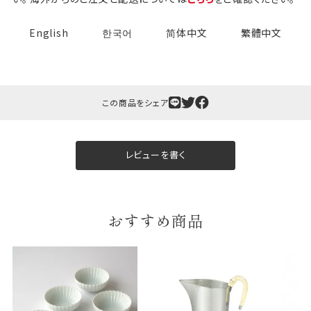
English
한국어
简体中文
繁體中文
この商品をシェア
ギフト包装について
当店でギフト対応の商品をご購入いただきますと、熨
レビューを書く
斗（のし）掛け・ギフト包装・手提げ袋を無料サービス
しております。
包装紙について
おすすめ商品
包装紙は2種類あります。
A.一般的なギフトに使用する包装紙です。
B.婚礼や出産、長寿祝などに使用する包装紙です。
A
B