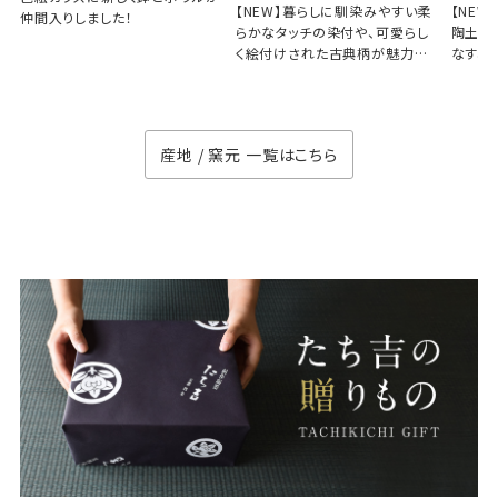
【NEW】暮らしに馴染みやすい柔
【NE
仲間入りしました！
らかなタッチの染付や、可愛らし
陶土と
く絵付けされた古典柄が魅力の
なす、
徳七窯
のない
産地 / 窯元 一覧はこちら