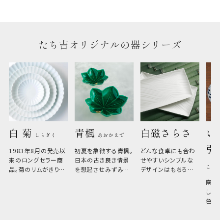
のしについてはこちらをご覧ください
たち吉オリジナルの器シリーズ
白 菊 
青楓 
白磁さらさ
い
しらぎく
あおかえで
引
1983年8月の発売以
初夏を象徴する青楓。
どんな食卓にも合わ
来のロングセラー商
日本の古き良き情景
せやすいシンプルな
こひ
品。菊のリムがきりっ
を想起させみずみず
デザインはもちろん、
と美しい、白い器のた
しい生命力も感じさ
その魅力は薄さと軽
陶器
め料理が映えやすく、
さ。重なりがよくスタ
しい
和食だけでなく料理
イリッシュでありなが
色の
のジャンルを問いま
ら、日常の食卓に馴
ト。
せん。器の重なりがよ
があ