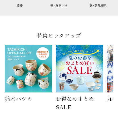
幅
9cm
酒器
箸・食卓小物
鍋・調理器具
B:京名所 袋
サイズ
特集ピックアップ
高さ
40cm
横
30cm
幅
14cm
袋のサイズは当店で最適なものをご用意いたしま
す。
ご提供枚数の上限はご注文商品数となります。
天掛け包装、ギフト袋対応の商品にはおつけでき
ません。
鈴木ハツミ
お得なおまとめ
九谷
※犬猫時計には、手提袋をお付けできません
SALE
のしについて