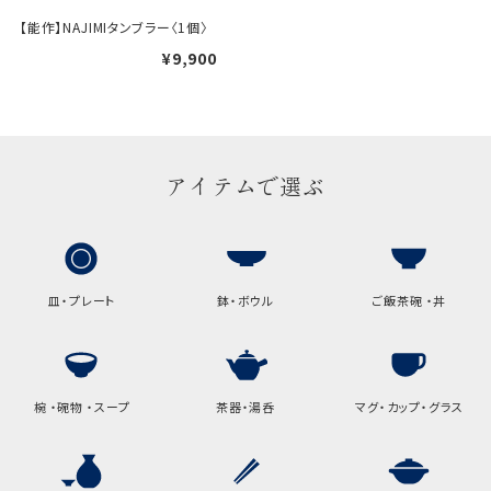
【能作】NAJIMIタンブラー〈1個〉
ギフト袋について
¥9,900
包装紙でお包みできない一部
の商品は、ギフト袋にお入れい
たします。
アイテムで選ぶ
手提袋はお付けできません。
手提げ袋について
皿・プレート
鉢・ボウル
ご飯茶碗 ・丼
ご注文時に、ご希望枚数をご記入ください。
A:京名所 袋
サイズ
椀 ・碗物 ・スープ
茶器・湯呑
マグ・カップ・グラス
高さ
32.5cm
横
22cm