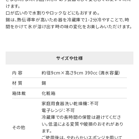
けます。
口が広いので水割りやロックなどにもおすすめ。
錫は、熱伝導率が高いため器を冷蔵庫で1-2分冷やすことで、時
間をかけて氷が溶け出す時の味の変化をお楽しみいただけます。
サイズや仕様
内 容
約径9cm×高さ9cm 390cc（満水容量）
材 質
錫
箱体裁
化粧箱
家庭用食器洗い乾燥機：不可
電子レンジ：不可
冷蔵庫での長時間の保管は避けてくださ
い。低温による変質や破損のおそれがあり
その他
ます。
ご使用後は、やわらかいスポンジを用いて