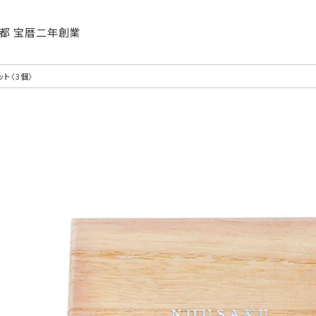
| 京都 宝暦二年創業
ト〈3個〉