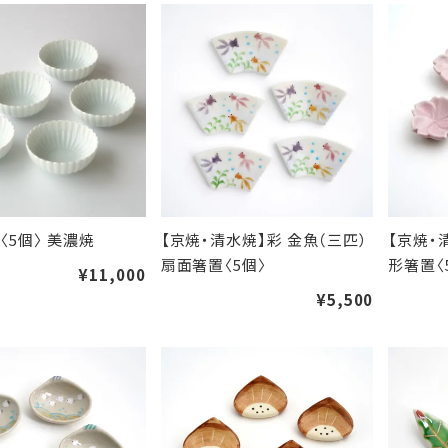
〈5個〉 美濃焼
【京焼・清水焼】彩 金魚（三匹）
【京焼・
扇面箸置〈5個〉
形箸置〈
¥11,000
¥5,500