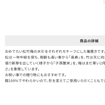
ギフト包装について
当店でギフト対応の商品をご購入いただきますと、熨斗（のし）掛
け・ギフト包装・手提げ袋を無料サービスしております。
包装紙について
商品の詳細
包装紙は2種類あります。
A.一般的なギフトに使用する包装紙です。
おめでたい松竹梅の水引をそれぞれモチーフにした箸置きです
B.婚礼や出産、長寿祝などに使用する包装紙です。
松は一年中緑を保ち、樹齢も長い事から「長寿」を、竹は天に向
張り新芽を出していく様子から「子孫繁栄」を、梅はまだ寒い2
A
B
さ」を象徴しています。
お祝い事での贈り物にもおすすめです。
錫100％でやわらかいので、形を変えてご使用いただくこともで