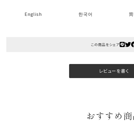
B:京名所 袋
English
한국어
简
サイズ
高さ
40cm
横
30cm
この商品をシェア
幅
14cm
袋のサイズは当店で最適なものをご用意いたします。
レビューを書く
ご提供枚数の上限はご注文商品数となります。
天掛け包装、ギフト袋対応の商品にはおつけできません。
※犬猫時計には、手提袋をお付けできません
のしについて
おすすめ商
のしについてはこちらをご覧ください