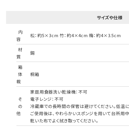
一般的なギフト包装
婚礼や出産などのギフト包装
サイズや仕様
のし・包装体裁により、紐（ひも）掛けしない場合があります。
内
松：約5×3cm 竹：約4×4cm 梅：約4×3.5cm
天掛け包装について
容
材
錫
質
段ボールの上から熨斗紙・包装紙をか
箱
ける簡易包装（天掛け包装）です。
体
桐箱
裁
家庭用食器洗い乾燥機：不可
手提袋はお付けできません。
そ
電子レンジ：不可
の
冷蔵庫での長時間の保管は避けてください。低温に
ギフト袋について
他
ご使用後は、やわらかいスポンジを用いて台所用中
乾いた布でよく拭き取ってください。