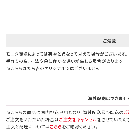
包装紙でお包みできない一部の商品
は、ギフト袋にお入れいたします。
手提袋はお付けできません。
ご注意
モニタ環境によっては実物と異なって見える場合がございます。
手提げ袋について
手作りの為、寸法や色に僅かな違いが生じる場合があります。
ご注文時に、ご希望枚数をご記入ください。
※こちらはたち吉のオリジナルではございません。
A:京名所 袋
サイズ
高さ
32.5cm
海外配送はできませ
横
22cm
※こちらの商品は国内配送専用となり、海外配送及び転送の
ご
幅
9cm
ご注文をいただいた場合は
ご注文をキャンセル
をさせていただ
注文と配送については
こちら
をご確認ください。