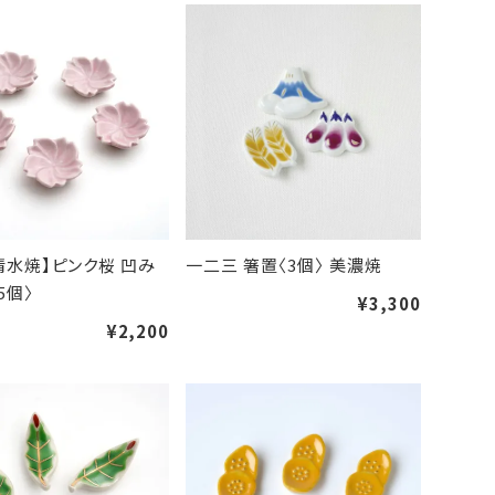
清水焼】ピンク桜 凹み
一二三 箸置〈3個〉 美濃焼
5個〉
¥3,300
¥2,200