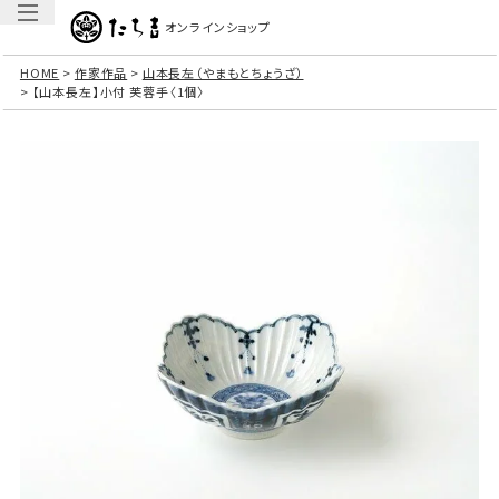
オンラインショップ
HOME
作家作品
山本長左（やまもとちょうざ）
【山本長左】小付 芙蓉手〈1個〉