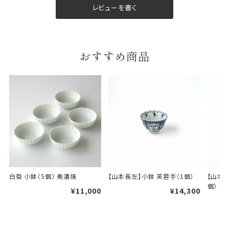
レビューを書く
おすすめ商品
白菊 小鉢〈5個〉 美濃焼
【山本長左】小鉢 芙蓉手（1個）
【山本
個〉
¥11,000
¥14,300