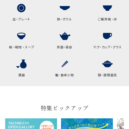
皿・プレート
鉢・ボウル
ご飯茶碗 ・丼
椀 ・碗物 ・スープ
茶器・湯呑
マグ・カップ・グラス
酒器
箸・食卓小物
鍋・調理器具
特集ピックアップ