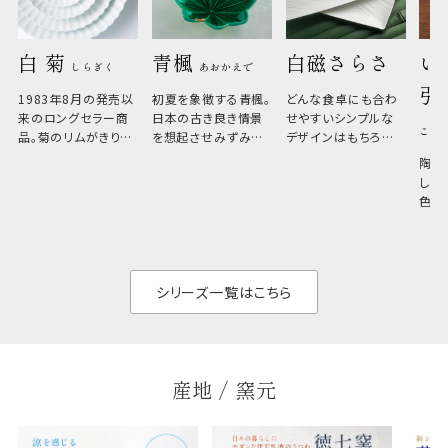
白 菊 
青楓 
白磁さらさ
い
しらぎく
あおかえで
引
1983年8月の発売以
初夏を象徴する青楓。
どんな食卓にも合わ
来のロングセラー商
日本の古き良き情景
せやすいシンプルな
こひ
品。菊のリムがきりっ
を想起させみずみず
デザインはもちろん、
と美しい、白い器のた
しい生命力も感じさ
その魅力は薄さと軽
陶器
め料理が映えやすく、
さ。重なりがよくスタ
しい
和食だけでなく料理
イリッシュでありなが
色の
のジャンルを問いま
ら、日常の食卓に馴
ト。
せん。器の重なりがよ
があ
く、すっきりと食器棚
せ、
と染
シリーズ一覧はこちら
産地 / 窯元