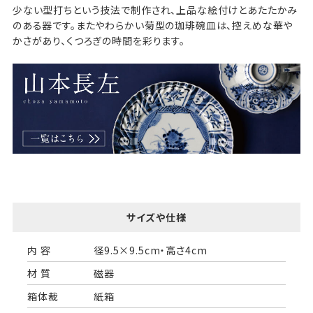
少ない型打ちという技法で制作され、上品な絵付けとあたたかみ
のある器です。またやわらかい菊型の珈琲碗皿は、控えめな華や
かさがあり、くつろぎの時間を彩ります。
サイズや仕様
内 容
径9.5×9.5cm・高さ4cm
材 質
磁器
箱体裁
紙箱