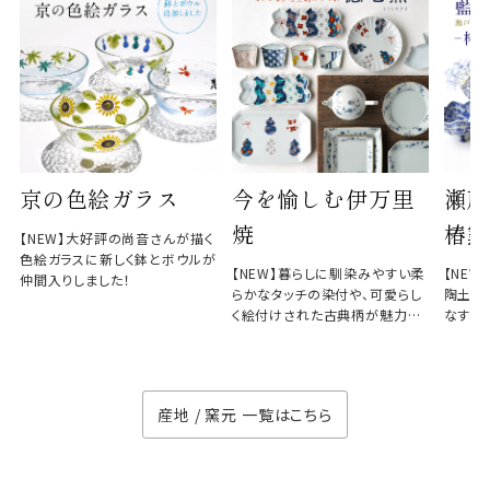
京の色絵ガラス
今を愉しむ伊万里
瀬戸
焼
椿窯
【NEW】大好評の尚音さんが描く
色絵ガラスに新しく鉢とボウルが
【NEW】暮らしに馴染みやすい柔
【NE
仲間入りしました！
らかなタッチの染付や、可愛らし
陶土と
く絵付けされた古典柄が魅力の
なす、
徳七窯
のない
産地 / 窯元 一覧はこちら