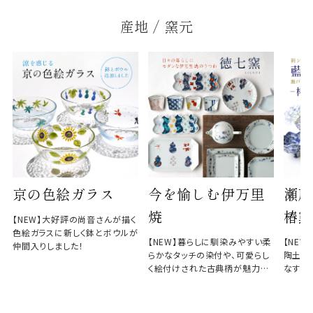
産地 / 窯元
京の色絵ガラス
今を愉しむ伊万里
瀬戸
焼
椿窯
【NEW】大好評の尚音さんが描く
色絵ガラスに新しく鉢とボウルが
【NEW】暮らしに馴染みやすい柔
【NE
仲間入りしました！
らかなタッチの染付や、可愛らし
陶土と
く絵付けされた古典柄が魅力の
なす、
徳七窯
のない