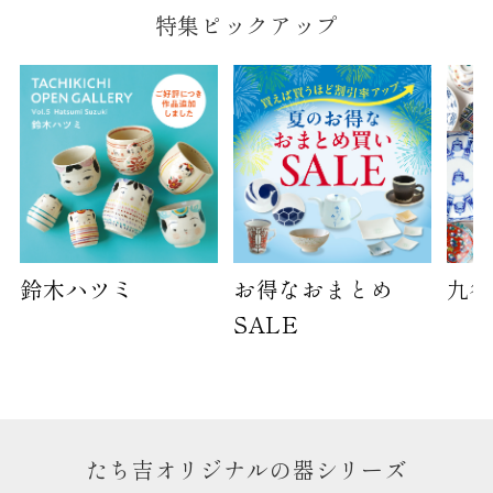
特集ピックアップ
鈴木ハツミ
お得なおまとめ
九谷
SALE
たち吉オリジナルの器シリーズ