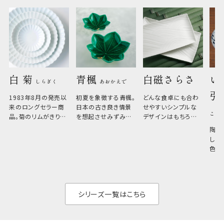
白 菊 
青楓 
白磁さらさ
い
しらぎく
あおかえで
引
1983年8月の発売以
初夏を象徴する青楓。
どんな食卓にも合わ
来のロングセラー商
日本の古き良き情景
せやすいシンプルな
こひ
品。菊のリムがきりっ
を想起させみずみず
デザインはもちろん、
と美しい、白い器のた
しい生命力も感じさ
その魅力は薄さと軽
陶器
め料理が映えやすく、
さ。重なりがよくスタ
しい
和食だけでなく料理
イリッシュでありなが
色の
のジャンルを問いま
ら、日常の食卓に馴
ト。
せん。器の重なりがよ
があ
く、すっきりと食器棚
せ、
と染
シリーズ一覧はこちら