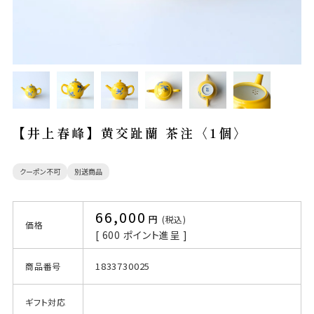
【井上春峰】黄交趾蘭 茶注〈1個〉
クーポン不可
別送商品
66,000
税込
価格
[
600
ポイント進呈 ]
1833730025
商品番号
ギフト対応