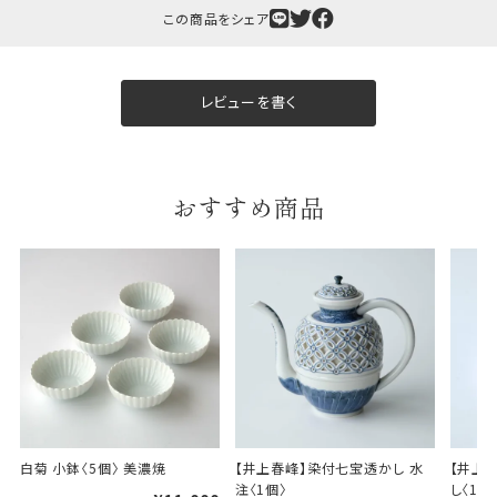
この商品をシェア
レビューを書く
おすすめ商品
白菊 小鉢〈5個〉 美濃焼
【井上春峰】染付七宝透かし 水
【井上
注〈1個〉
し〈1個