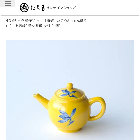
オンラインショップ
HOME
作家作品
井上春峰（いのうえしゅんほう）
【井上春峰】黄交趾蘭 茶注〈1個〉