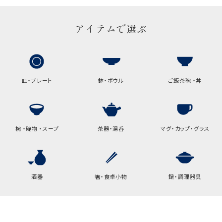
アイテムで選ぶ
皿・プレート
鉢・ボウル
ご飯茶碗 ・丼
椀 ・碗物 ・スープ
茶器・湯呑
マグ・カップ・グラス
酒器
箸・食卓小物
鍋・調理器具